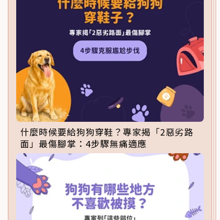
什麼時候要給狗狗穿鞋？專家揭「2惡劣路
面」最傷腳掌：4步驟無痛適應