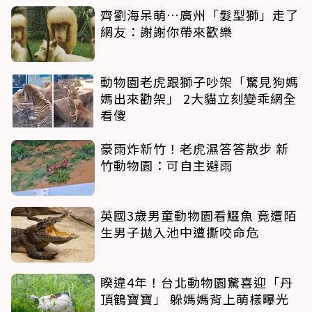
齊劉海呆萌…廣州「髮型獅」走了
網友：謝謝你帶來歡樂
動物園老虎跟獅子吵架「驚見狗媽
媽出來勸架」 2大貓立刻變乖網全
看傻
豪雨炸新竹！老虎濕答答散步 新
竹動物園：可自主避雨
英國3歲男童動物園看鱷魚 竟遭陌
生男子拋入池中遭撕咬命危
睽違4年！台北動物園驚喜迎「丹
頂鶴寶寶」 躲媽媽背上萌樣曝光