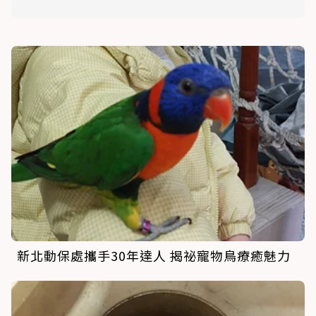
新北動保處攜手30年達人 揭祕寵物鳥療癒魅力