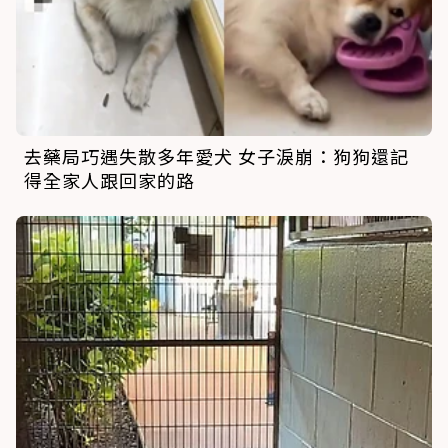
去藥局巧遇失散多年愛犬 女子淚崩：狗狗還記
得全家人跟回家的路