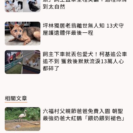
到太自然
坪林獨居老翁離世無人知 13犬守
屋護遺體伴最後一程
飼主下車就丟包愛犬！柯基追公車
追不到 獲救後默默流淚13萬人心
都碎了
相關文章
六福村父親節爸爸免費入園 朝聖
最強奶爸大紅鶴「餵奶餵到褪色」