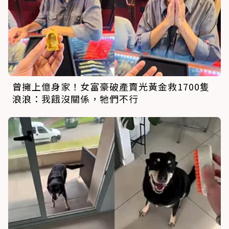
曾擁上億身家！女富豪破產賣光黃金救1700隻
浪浪：我餓沒關係，牠們不行