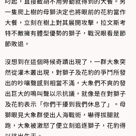
叼起，直接截胡不用勞動就得到的大餐。另
一隻爬上樹的母獅決定也將眼前的花豹當作
大餐，立刻在樹上對其展開攻擊，拉文斯考
特不敵擁有體型優勢的獅子，戰況眼看是節
節敗退。
沒想到在這個時候奇蹟出現了，一群大象突
然從灌木叢出現，對獅子及花豹的爭鬥所發
出的吵嚷聲感到相當不滿，大象們不爽的發
出巨大的鳴叫聲以示抗議，就像是在對獅子
及花豹表示「你們干擾到我們休息了」。母
獅眼見大象群使出人海戰術，嚇得拔腿就
跑，大象被激怒了便立刻追逐獅子，花豹得
以逃出生天。