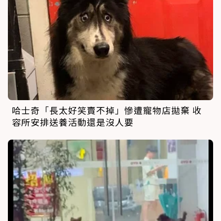
哈士奇「長太好笑賣不掉」慘遭寵物店拋棄 收
容所安排送養活動還是沒人要