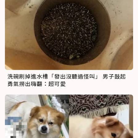
洗碗刷掉進水槽「發出沒聽過怪叫」 男子鼓起
勇氣撈出嗨翻：超可愛