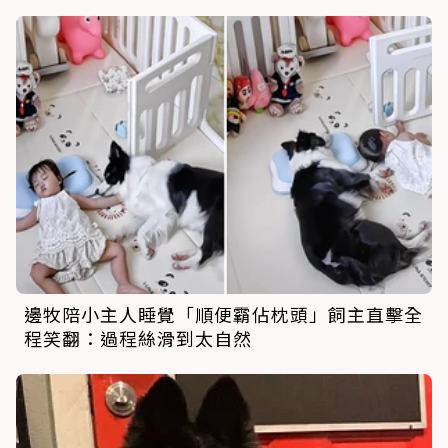
邊牧陪小主人睡覺「順便霸佔枕頭」飼主直擊全
程笑翻：過程絲滑到太自然