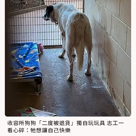
收容所狗狗「二度被退貨」獨自玩玩具 志工一
看心碎：牠想讓自己快樂