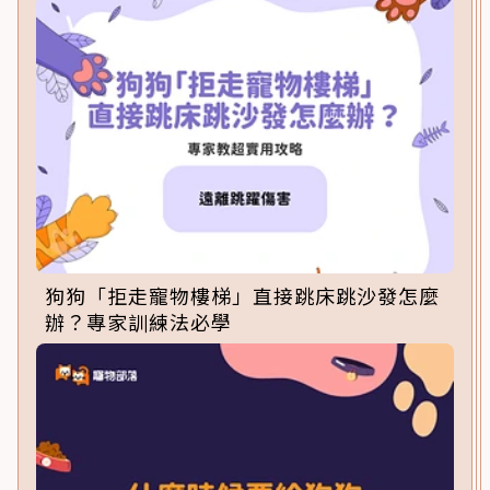
狗狗「拒走寵物樓梯」直接跳床跳沙發怎麼
辦？專家訓練法必學