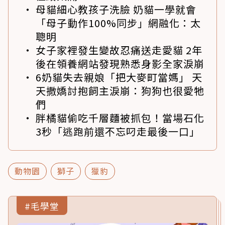
母貓細心教孩子洗臉 奶貓一學就會
「母子動作100%同步」網融化：太
聰明
女子家裡發生變故忍痛送走愛貓 2年
後在領養網站發現熟悉身影全家淚崩
6奶貓失去親娘「把大麥町當媽」 天
天撒嬌討抱飼主淚崩：狗狗也很愛牠
們
胖橘貓偷吃千層麵被抓包！當場石化
3秒「逃跑前還不忘叼走最後一口」
動物園
獅子
獵豹
#毛學堂