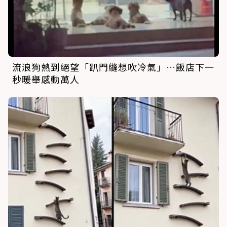
流浪狗熱到絕望「趴門縫想吹冷氣」…飯店下一
秒暖舉感動萬人