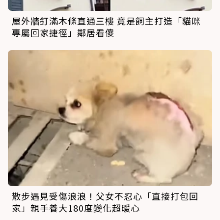
屋外牆釘滿木條直通三樓 竟是飼主打造「貓咪
專屬回家捷徑」鄰居看傻
散步遇見受傷浪浪！父女不忍心「直接打包回
家」親手養大180度變化超暖心