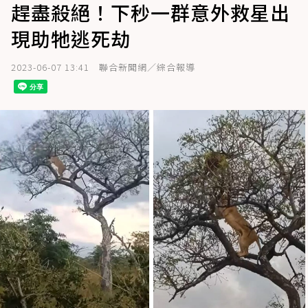
趕盡殺絕！下秒一群意外救星出
現助牠逃死劫
2023-06-07 13:41
聯合新聞網／綜合報導