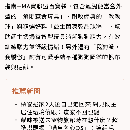
指南--MA寶聯盟百寶袋，包含雞腿便當盒外
型的「解悶藏食玩具」、耐咬經典的「啾啾
球」與精選好料「益生菌凍乾晶球糧」，幫
助飼主透過益智型玩具消耗狗狗精力，有效
訓練腦力並舒緩情緒！另外還有「我狗派，
我驕傲」附有可愛手繪品種狗狗圖鑑的帆布
袋與貼紙。
推薦新聞
橘貓逃家2天後自己走回來 網見飼主
居住環境傻眼：這家不回也罷
貓咪被送去寵物旅館時在想什麼？超
準塔羅揭「喵皇內心OS」：這組毛