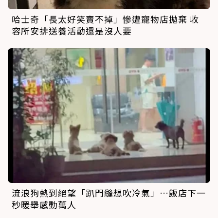
哈士奇「長太好笑賣不掉」慘遭寵物店拋棄 收
容所安排送養活動還是沒人要
流浪狗熱到絕望「趴門縫想吹冷氣」…飯店下一
秒暖舉感動萬人