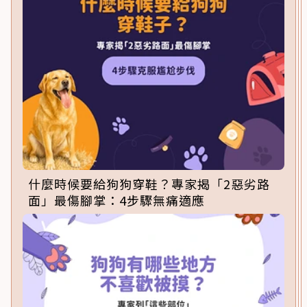
什麼時候要給狗狗穿鞋？專家揭「2惡劣路
面」最傷腳掌：4步驟無痛適應