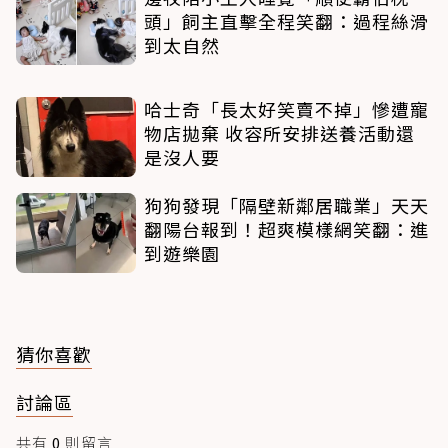
頭」飼主直擊全程笑翻：過程絲滑
到太自然
哈士奇「長太好笑賣不掉」慘遭寵
物店拋棄 收容所安排送養活動還
是沒人要
狗狗發現「隔壁新鄰居職業」天天
翻陽台報到！超爽模樣網笑翻：進
到遊樂園
猜你喜歡
討論區
共有
0
則留言