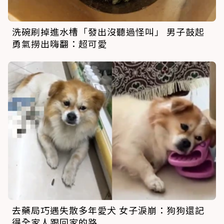
洗碗刷掉進水槽「發出沒聽過怪叫」 男子鼓起
勇氣撈出嗨翻：超可愛
去藥局巧遇失散多年愛犬 女子淚崩：狗狗還記
得全家人跟回家的路