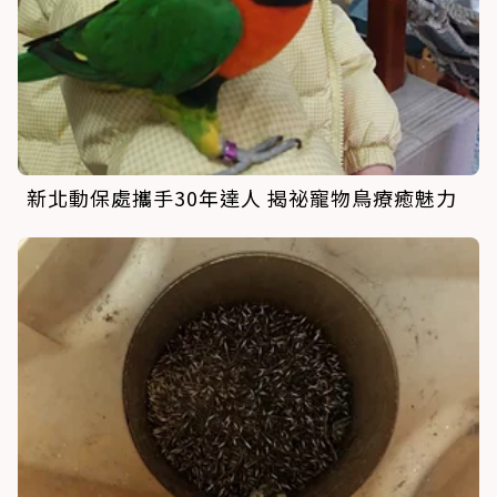
新北動保處攜手30年達人 揭祕寵物鳥療癒魅力