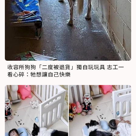
收容所狗狗「二度被退貨」獨自玩玩具 志工一
看心碎：牠想讓自己快樂