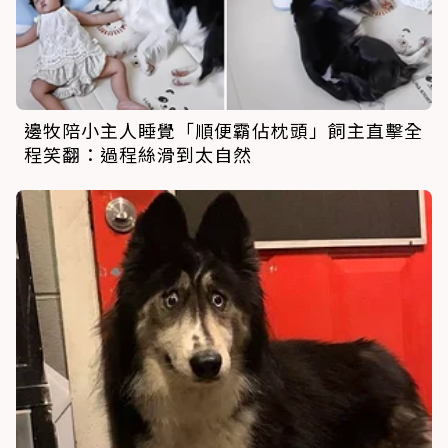
邊牧陪小主人睡覺「順便霸佔枕頭」飼主直擊全
程笑翻：過程絲滑到太自然