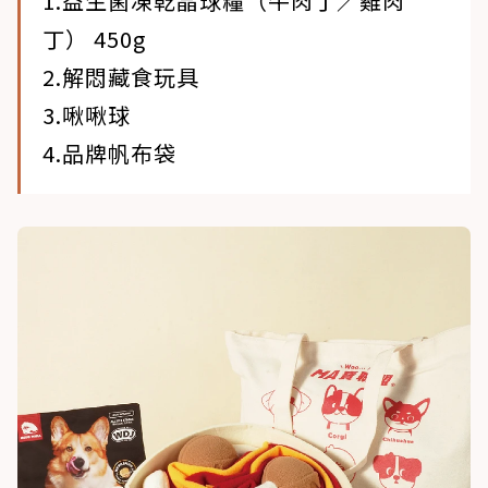
1.益生菌凍乾晶球糧（牛肉丁／雞肉
丁） 450g
2.解悶藏食玩具
3.啾啾球
4.品牌帆布袋