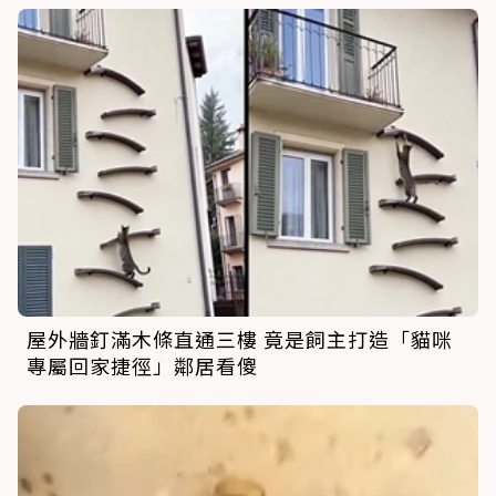
屋外牆釘滿木條直通三樓 竟是飼主打造「貓咪
專屬回家捷徑」鄰居看傻