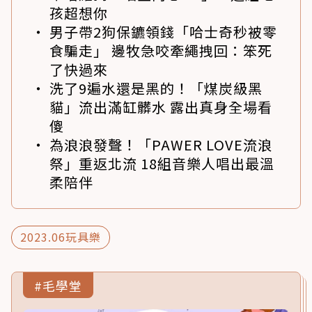
孩超想你
男子帶2狗保鑣領錢「哈士奇秒被零
食騙走」 邊牧急咬牽繩拽回：笨死
了快過來
洗了9遍水還是黑的！「煤炭級黑
貓」流出滿缸髒水 露出真身全場看
傻
為浪浪發聲！「PAWER LOVE流浪
祭」重返北流 18組音樂人唱出最溫
柔陪伴
2023.06玩具樂
#毛學堂