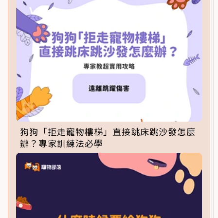
狗狗「拒走寵物樓梯」直接跳床跳沙發怎麼
辦？專家訓練法必學