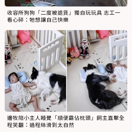
收容所狗狗「二度被退貨」獨自玩玩具 志工一
看心碎：牠想讓自己快樂
邊牧陪小主人睡覺「順便霸佔枕頭」飼主直擊全
程笑翻：過程絲滑到太自然