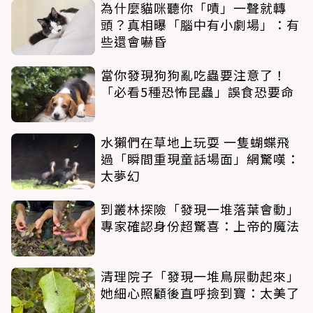
為什麼貓咪聽你「嘖」一聲就轉
頭？真相曝「腦中有小劇場」：有
些還會嚇昏
當你發現狗狗亂吃蟲要注意了！
「必看5種恐怖昆蟲」誤食恐要命
水獺們在草地上玩耍 一隻蝴蝶飛
過「瞬間重現童話場面」網驚嘆：
太夢幻
到叢林探險「發現一堆落葉會動」
專家確認身份超驚喜：上帝的魔法
清理院子「發現一堆鳥屎動起來」
她細心照顧後直呼撿到寶：太美了