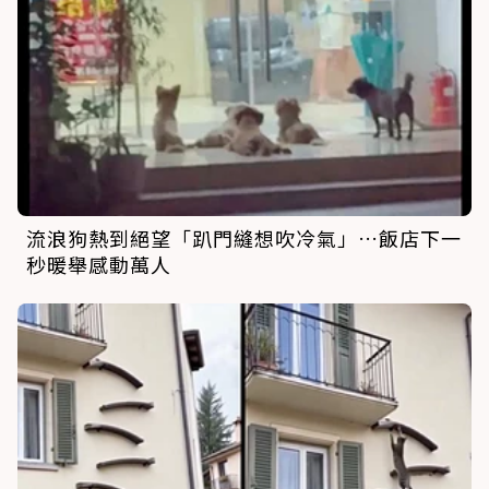
流浪狗熱到絕望「趴門縫想吹冷氣」…飯店下一
秒暖舉感動萬人