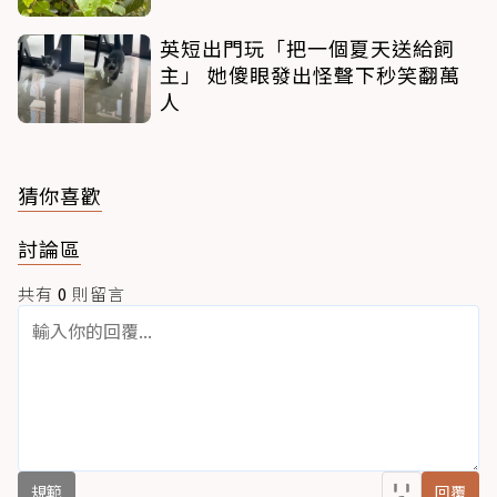
英短出門玩「把一個夏天送給飼
主」 她傻眼發出怪聲下秒笑翻萬
人
猜你喜歡
討論區
共有
0
則留言
規範
回覆