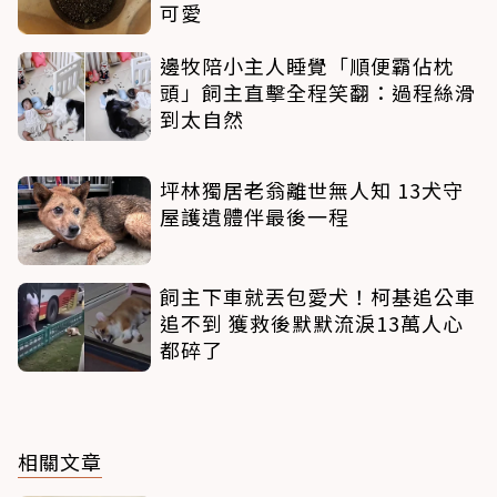
可愛
邊牧陪小主人睡覺「順便霸佔枕
頭」飼主直擊全程笑翻：過程絲滑
到太自然
坪林獨居老翁離世無人知 13犬守
屋護遺體伴最後一程
飼主下車就丟包愛犬！柯基追公車
追不到 獲救後默默流淚13萬人心
都碎了
相關文章