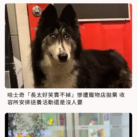
哈士奇「長太好笑賣不掉」慘遭寵物店拋棄 收
容所安排送養活動還是沒人要