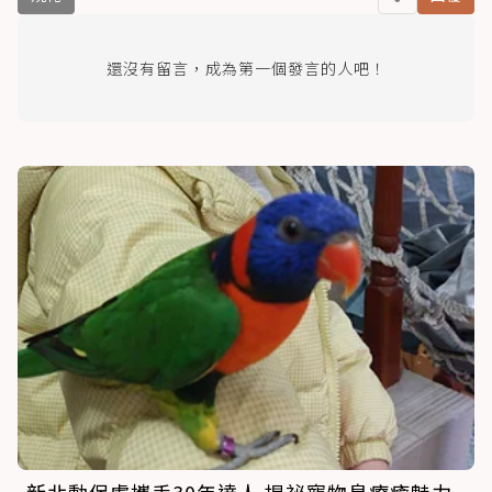
還沒有留言，成為第一個發言的人吧！
新北動保處攜手30年達人 揭祕寵物鳥療癒魅力