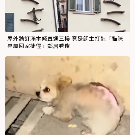
屋外牆釘滿木條直通三樓 竟是飼主打造「貓咪
專屬回家捷徑」鄰居看傻