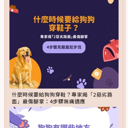
什麼時候要給狗狗穿鞋？專家揭「2惡劣路
面」最傷腳掌：4步驟無痛適應