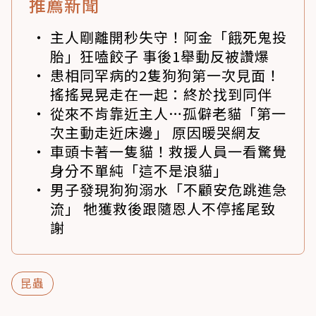
推薦新聞
主人剛離開秒失守！阿金「餓死鬼投
胎」狂嗑餃子 事後1舉動反被讚爆
患相同罕病的2隻狗狗第一次見面！
搖搖晃晃走在一起：終於找到同伴
從來不肯靠近主人…孤僻老貓「第一
次主動走近床邊」 原因暖哭網友
車頭卡著一隻貓！救援人員一看驚覺
身分不單純「這不是浪貓」
男子發現狗狗溺水「不顧安危跳進急
流」 牠獲救後跟隨恩人不停搖尾致
謝
昆蟲