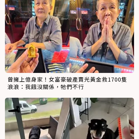
曾擁上億身家！女富豪破產賣光黃金救1700隻
浪浪：我餓沒關係，牠們不行