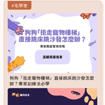
#毛學堂
狗狗「拒走寵物樓梯」直接跳床跳沙發怎麼
辦？專家訓練法必學