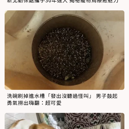
洗碗刷掉進水槽「發出沒聽過怪叫」 男子鼓起
勇氣撈出嗨翻：超可愛