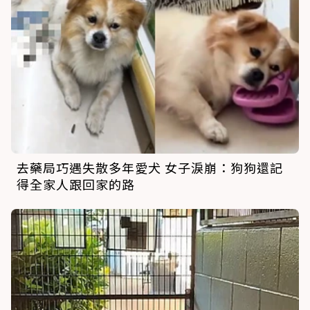
去藥局巧遇失散多年愛犬 女子淚崩：狗狗還記
得全家人跟回家的路