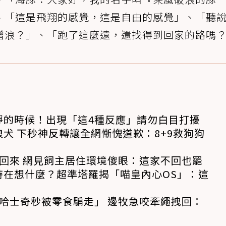
、「這是飛翔的感覺，這是自由的感覺」、「聽
蹭浪？」、「跑了這麼遠，還找得到回家的路嗎
靜的時候！出現「這4種反應」請勿白目打擾
犬 下秒神反轉讓全網慚愧道歉：8+9救狗狗
回來 網見飼主居住環境傻眼：這家不回也罷
時在想什麼？超準塔羅揭「喵皇內心OS」：這
哈士奇秒被零食騙走」 邊牧急咬牽繩拽回：