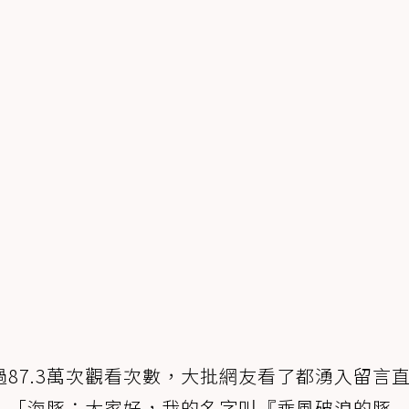
87.3萬次觀看次數，大批網友看了都湧入留言
、「海豚：大家好，我的名字叫『乘風破浪的豚