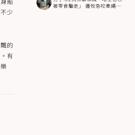
現身船
被零食騙走」 邊牧急咬牽繩拽
，不少
回：笨死了快過來
右飄的
面。有
的樂