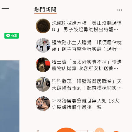
ㄎㄧ
熱門新聞
洗碗刷掉進水槽「發出沒聽過怪
叫」 男子鼓起勇氣撈出嗨翻：
超可愛
邊牧陪小主人睡覺「順便霸佔枕
頭」飼主直擊全程笑翻：過程絲
滑到太自然
哈士奇「長太好笑賣不掉」慘遭
寵物店拋棄 收容所安排送養活
動還是沒人要
狗狗發現「隔壁新鄰居職業」天
天翻陽台報到！超爽模樣網笑
翻：進到遊樂園
坪林獨居老翁離世無人知 13犬
守屋護遺體伴最後一程