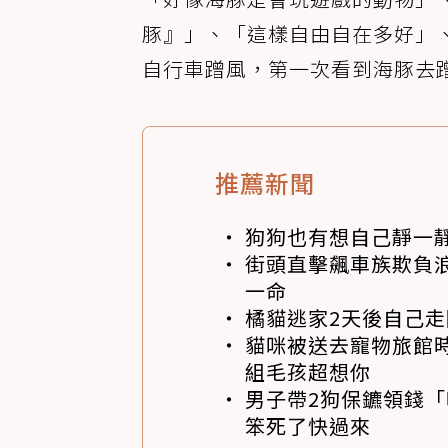
豚』」、「這樣自由自在多好」
自行車蹭風，第一次看到海豚去
推薦新聞
狗狗也有想自己靜一
街頭直擊飆車族欺負浪
一命
橘貓逃家2天後自己走
貓咪被送去寵物旅館
組毛孩超想你
男子帶2狗保鑣領錢「
笨死了快過來