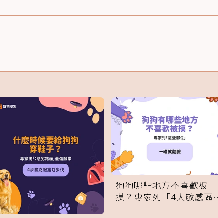
狗狗哪些地方不喜歡被
摸？專家列「4大敏感區
域」：一碰就翻臉