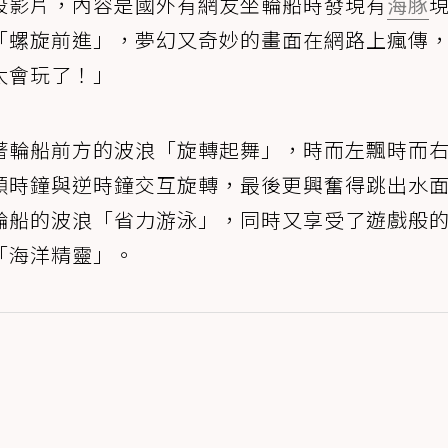
段影片，內容是國外有網友坐輪船時發現有
海豚
「螺旋前進」，夢幻又奇妙的畫面在網路上瘋傳
太會玩了！」
著輪船前方的波浪「旋轉起舞」，時而左飄時而
順時鐘與逆時鐘交互旋轉，最後更興奮得跳出水
輪船的波浪「省力游泳」，同時又享受了遊戲般
「海洋精靈」。