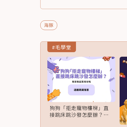
海豚
#毛學堂
狗狗「拒走寵物樓梯」直
接跳床跳沙發怎麼辦？專
家訓練法必學