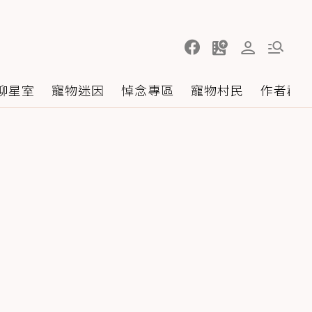
聊星室
寵物迷因
悼念專區
寵物村民
作者群