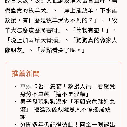
觀看次數，吸引大批網友湧入留言直呼「盡
職盡責的牧羊犬」、「岸上能放羊，下水能
救援，有什麼是牧羊犬做不到的？」、「牧
羊犬怎麼這麼厲害呀」、「萬物有靈！」、
「晚上加兩斤大骨頭」、「狗狗真的像家人
像朋友」、「差點看哭了呢。」
推薦新聞
車頭卡著一隻貓！救援人員一看驚覺
身分不單純「這不是浪貓」
男子發現狗狗溺水「不顧安危跳進急
流」 牠獲救後跟隨恩人不停搖尾致
謝
分開多年仍記得彼此！阿金一眼認出