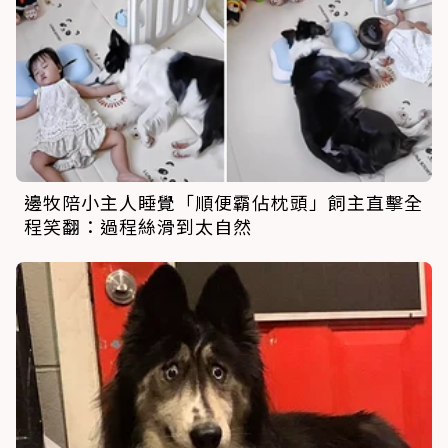
邊牧陪小主人睡覺「順便霸佔枕頭」飼主直擊全
程笑翻：過程絲滑到太自然