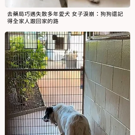
去藥局巧遇失散多年愛犬 女子淚崩：狗狗還記
得全家人跟回家的路