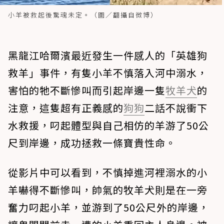
小羊被救起後驚魂未定。（圖／翻攝自微博）
黑龍江哈爾濱最近發生一件感人的「英雄狗
救羊」事件，有隻小羊不慎落入河中溺水，
害怕的牠不斷慘叫而引起岸邊一隻
牧羊犬
的
注意，這隻超有正義感的
狗狗
二話不說衝下
水救援，叼起體型與自己相仿的羊游了50公
尺到岸邊，成功拯救一條寶貴性命。
從影片中可以看到，不慎掉進河裡溺水的小
羊嚇得不斷慘叫，帥氣的牧羊犬則是在一旁
奮力叼起小羊，並游到了50公尺外的岸邊，