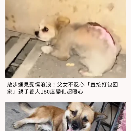
散步遇見受傷浪浪！父女不忍心「直接打包回
家」親手養大180度變化超暖心