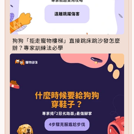
狗狗「拒走寵物樓梯」直接跳床跳沙發怎麼
辦？專家訓練法必學