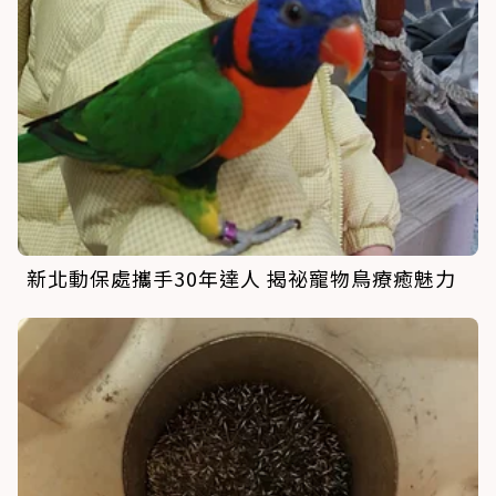
新北動保處攜手30年達人 揭祕寵物鳥療癒魅力