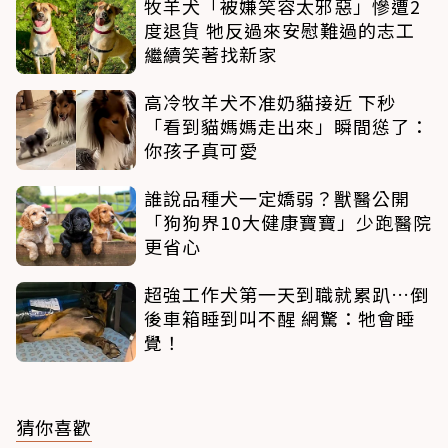
牧羊犬「被嫌笑容太邪惡」慘遭2
度退貨 牠反過來安慰難過的志工
繼續笑著找新家
高冷牧羊犬不准奶貓接近 下秒
「看到貓媽媽走出來」瞬間慫了：
你孩子真可愛
誰說品種犬一定嬌弱？獸醫公開
「狗狗界10大健康寶寶」少跑醫院
更省心
超強工作犬第一天到職就累趴…倒
後車箱睡到叫不醒 網驚：牠會睡
覺！
猜你喜歡