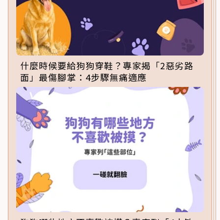
什麼時候要給狗狗穿鞋？專家揭「2惡劣路
面」最傷腳掌：4步驟無痛適應