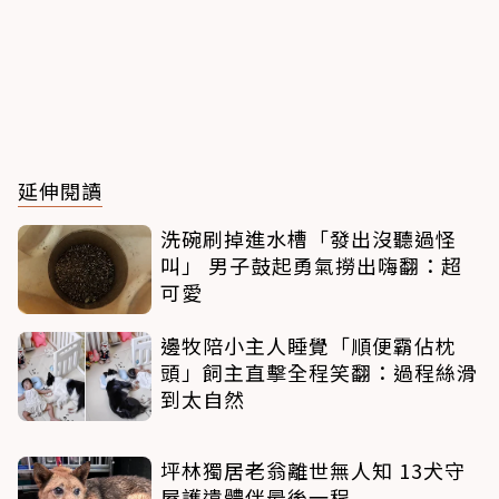
延伸閱讀
洗碗刷掉進水槽「發出沒聽過怪
叫」 男子鼓起勇氣撈出嗨翻：超
可愛
邊牧陪小主人睡覺「順便霸佔枕
頭」飼主直擊全程笑翻：過程絲滑
到太自然
坪林獨居老翁離世無人知 13犬守
屋護遺體伴最後一程