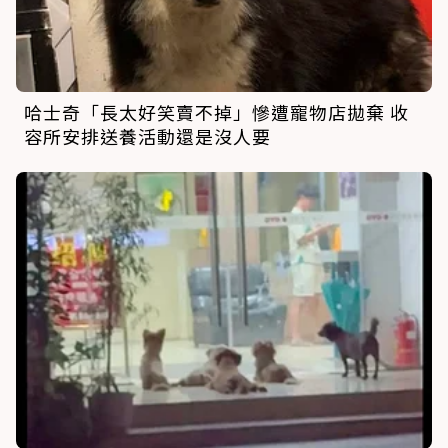
哈士奇「長太好笑賣不掉」慘遭寵物店拋棄 收
容所安排送養活動還是沒人要