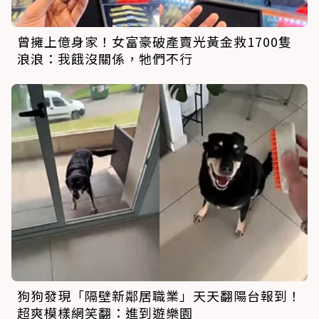
曾擁上億身家！女富豪破產賣光黃金救1700隻
浪浪：我餓沒關係，牠們不行
狗狗發現「隔壁新鄰居職業」天天翻陽台報到！
超爽模樣網笑翻：進到遊樂園