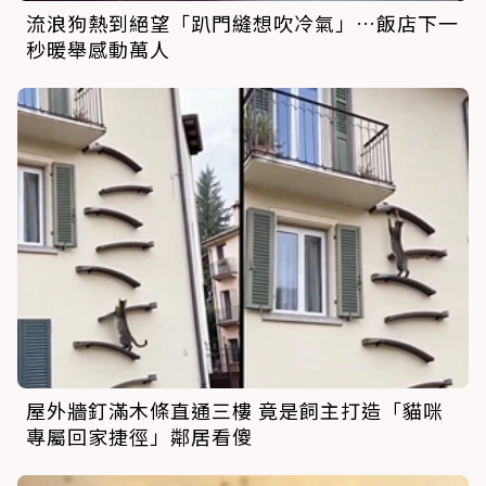
流浪狗熱到絕望「趴門縫想吹冷氣」…飯店下一
秒暖舉感動萬人
屋外牆釘滿木條直通三樓 竟是飼主打造「貓咪
專屬回家捷徑」鄰居看傻