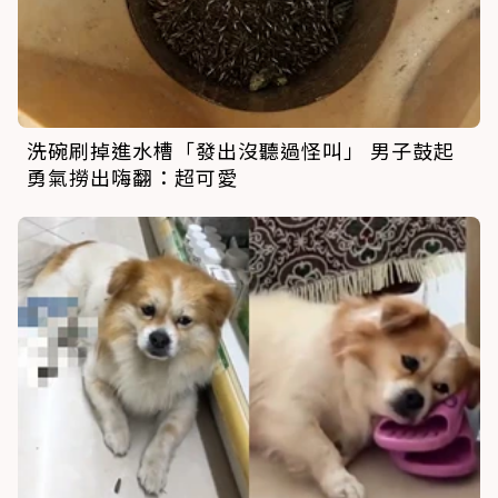
洗碗刷掉進水槽「發出沒聽過怪叫」 男子鼓起
勇氣撈出嗨翻：超可愛