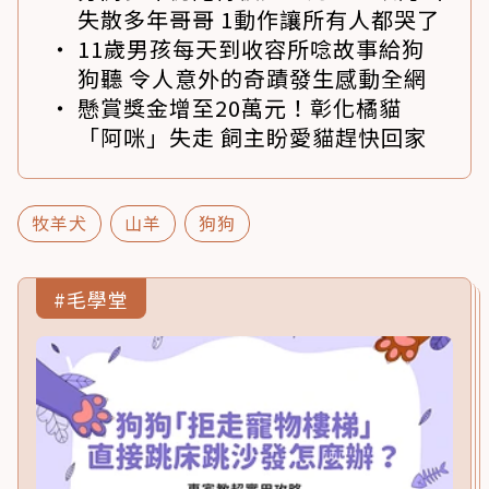
失散多年哥哥 1動作讓所有人都哭了
11歲男孩每天到收容所唸故事給狗
狗聽 令人意外的奇蹟發生感動全網
懸賞獎金增至20萬元！彰化橘貓
「阿咪」失走 飼主盼愛貓趕快回家
牧羊犬
山羊
狗狗
#毛學堂