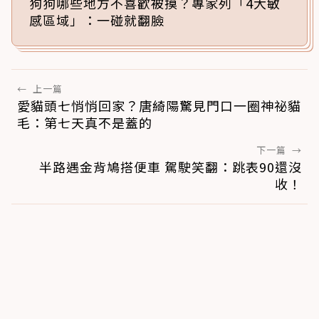
狗狗哪些地方不喜歡被摸？專家列「4大敏
感區域」：一碰就翻臉
←
上一篇
愛貓頭七悄悄回家？唐綺陽驚見門口一圈神祕貓
毛：第七天真不是蓋的
下一篇
→
半路遇金背鳩搭便車 駕駛笑翻：跳表90還沒
收！