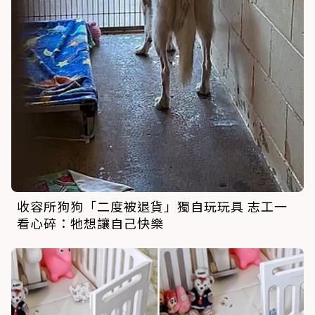
收容所狗狗「二度被退貨」獨自玩玩具 志工一
看心碎：牠想讓自己快樂