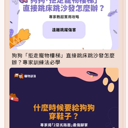
狗狗「拒走寵物樓梯」直接跳床跳沙發怎麼
辦？專家訓練法必學