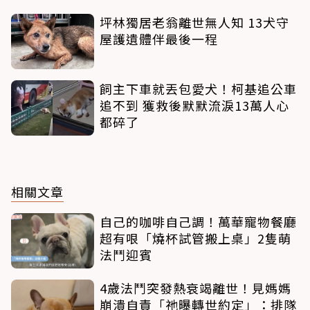
坪林獨居老翁離世無人知 13犬守
屋護遺體伴最後一程
飼主下車就丟包愛犬！柯基追公車
追不到 獲救後默默流淚13萬人心
都碎了
相關文章
自己的咖啡自己調！萬華寵物餐廳
超有哏「燒杯試管搬上桌」2隻萌
法鬥迎賓
4歲法鬥突發熱衰竭離世！見媽媽
崩潰自責「祂曝轉世約定」：排隊