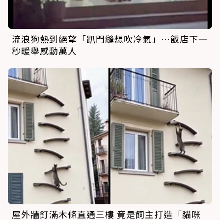
流浪狗熱到絕望「趴門縫想吹冷氣」…飯店下一
秒暖舉感動萬人
屋外牆釘滿木條直通三樓 竟是飼主打造「貓咪