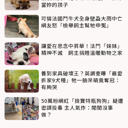
當妳的孩子
可憐法國鬥牛犬全身壁蝨大雨中亡
網友怒「檢舉飼主幫牠申冤」
讓愛在思念中昇華！法鬥「妹妹」
精神不滅 飼主捐贈溫暖動物之家
養到家具破壞王？英調查曝「最愛
拆家9犬種」牠一臉呆萌竟奪冠：
有夠哭
50萬粉網紅「撿寶特瓶狗狗」疑遭
密謀投毒 主人氣炸：閒閒沒事
做？