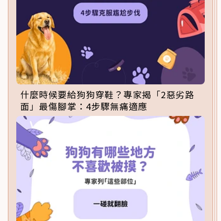
什麼時候要給狗狗穿鞋？專家揭「2惡劣路
面」最傷腳掌：4步驟無痛適應