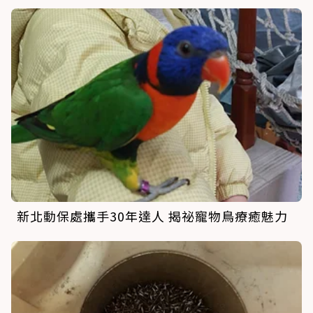
新北動保處攜手30年達人 揭祕寵物鳥療癒魅力