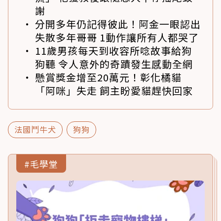
謝
分開多年仍記得彼此！阿金一眼認出
失散多年哥哥 1動作讓所有人都哭了
11歲男孩每天到收容所唸故事給狗
狗聽 令人意外的奇蹟發生感動全網
懸賞獎金增至20萬元！彰化橘貓
「阿咪」失走 飼主盼愛貓趕快回家
法國鬥牛犬
狗狗
#毛學堂