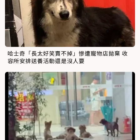
哈士奇「長太好笑賣不掉」慘遭寵物店拋棄 收
容所安排送養活動還是沒人要