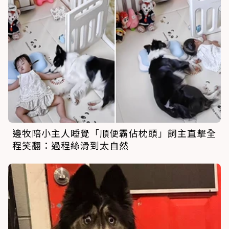
邊牧陪小主人睡覺「順便霸佔枕頭」飼主直擊全
程笑翻：過程絲滑到太自然