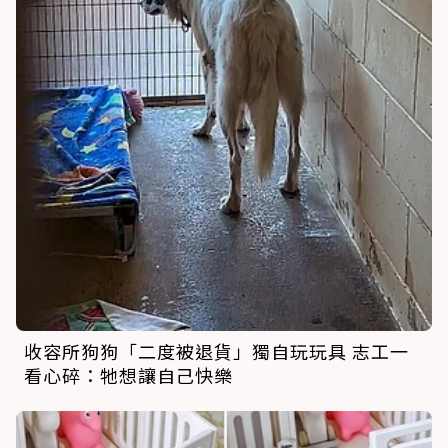
收容所狗狗「二度被退貨」獨自玩玩具 志工一
看心碎：牠想讓自己快樂