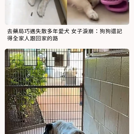
去藥局巧遇失散多年愛犬 女子淚崩：狗狗還記
得全家人跟回家的路