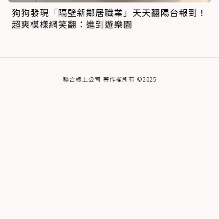
狗狗發現「隔壁新鄰居職業」天天翻陽台報到！
超爽模樣網笑翻：進到遊樂園
聯合線上公司 著作權所有 ©2025