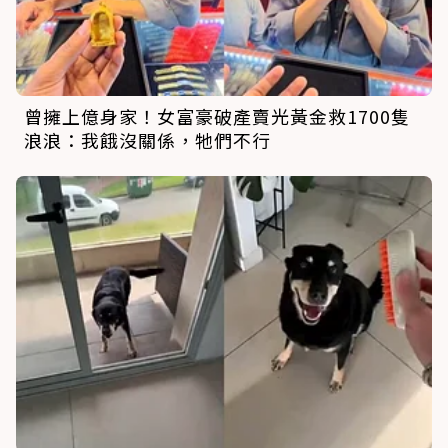
曾擁上億身家！女富豪破產賣光黃金救1700隻
浪浪：我餓沒關係，牠們不行