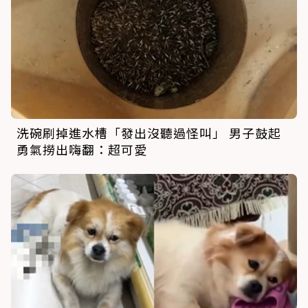
洗碗刷掉進水槽「發出沒聽過怪叫」 男子鼓起
勇氣撈出嗨翻：超可愛