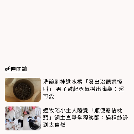
延伸閱讀
洗碗刷掉進水槽「發出沒聽過怪
叫」 男子鼓起勇氣撈出嗨翻：超
可愛
邊牧陪小主人睡覺「順便霸佔枕
頭」飼主直擊全程笑翻：過程絲滑
到太自然