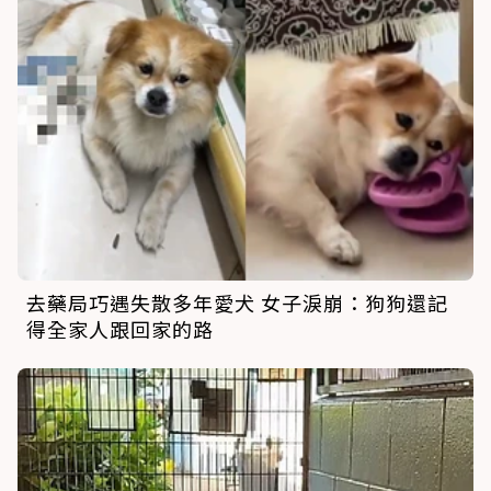
去藥局巧遇失散多年愛犬 女子淚崩：狗狗還記
得全家人跟回家的路