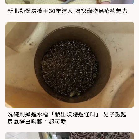
新北動保處攜手30年達人 揭祕寵物鳥療癒魅力
洗碗刷掉進水槽「發出沒聽過怪叫」 男子鼓起
勇氣撈出嗨翻：超可愛