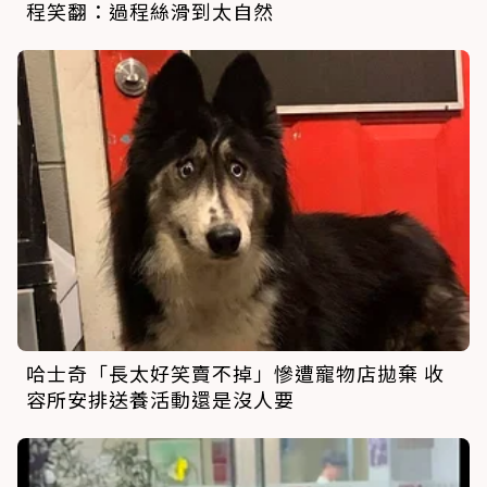
程笑翻：過程絲滑到太自然
哈士奇「長太好笑賣不掉」慘遭寵物店拋棄 收
容所安排送養活動還是沒人要