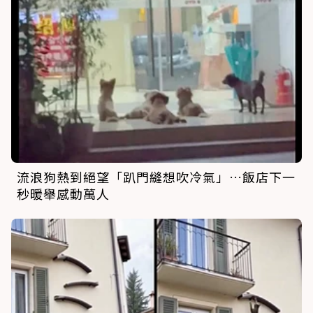
流浪狗熱到絕望「趴門縫想吹冷氣」…飯店下一
秒暖舉感動萬人