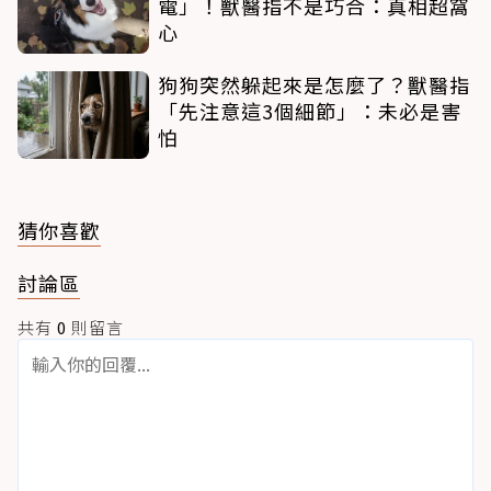
電」！獸醫指不是巧合：真相超窩
心
狗狗突然躲起來是怎麼了？獸醫指
「先注意這3個細節」：未必是害
怕
猜你喜歡
討論區
共有
0
則留言