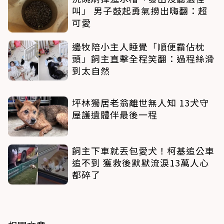
叫」 男子鼓起勇氣撈出嗨翻：超
可愛
邊牧陪小主人睡覺「順便霸佔枕
頭」飼主直擊全程笑翻：過程絲滑
到太自然
坪林獨居老翁離世無人知 13犬守
屋護遺體伴最後一程
飼主下車就丟包愛犬！柯基追公車
追不到 獲救後默默流淚13萬人心
都碎了