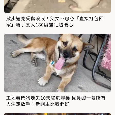
散步遇見受傷浪浪！父女不忍心「直接打包回
家」親手養大180度變化超暖心
工地看門狗走失10天終於尋獲 見鼻酸一幕所有
人決定放手：新飼主比我們好