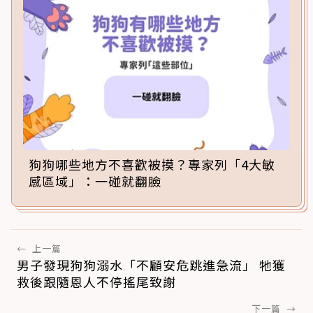
狗狗哪些地方不喜歡被摸？專家列「4大敏
感區域」：一碰就翻臉
←
上一篇
男子發現狗狗溺水「不顧安危跳進急流」 牠獲
救後跟隨恩人不停搖尾致謝
下一篇
→