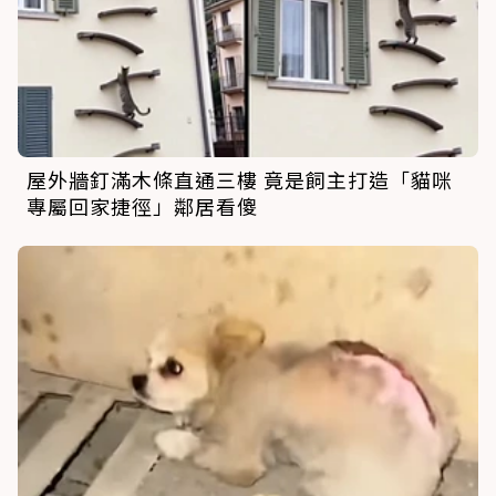
屋外牆釘滿木條直通三樓 竟是飼主打造「貓咪
專屬回家捷徑」鄰居看傻