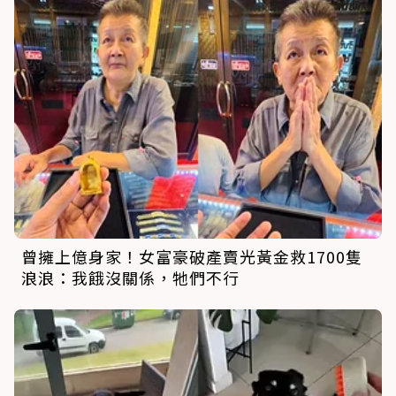
曾擁上億身家！女富豪破產賣光黃金救1700隻
浪浪：我餓沒關係，牠們不行