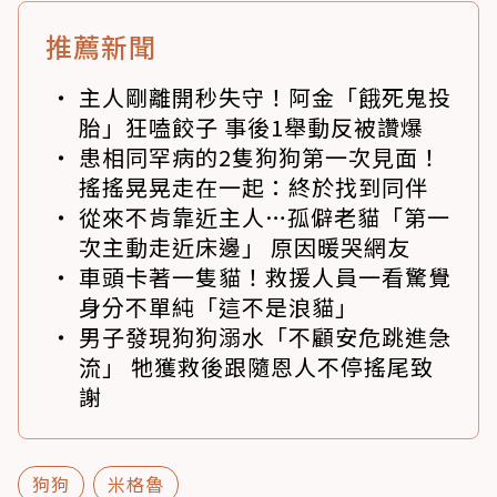
推薦新聞
主人剛離開秒失守！阿金「餓死鬼投
胎」狂嗑餃子 事後1舉動反被讚爆
患相同罕病的2隻狗狗第一次見面！
搖搖晃晃走在一起：終於找到同伴
從來不肯靠近主人…孤僻老貓「第一
次主動走近床邊」 原因暖哭網友
車頭卡著一隻貓！救援人員一看驚覺
身分不單純「這不是浪貓」
男子發現狗狗溺水「不顧安危跳進急
流」 牠獲救後跟隨恩人不停搖尾致
謝
狗狗
米格魯