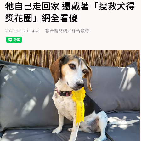
牠自己走回家 還戴著「搜救犬得
獎花圈」網全看傻
2023-06-28 14:45
聯合新聞網／綜合報導