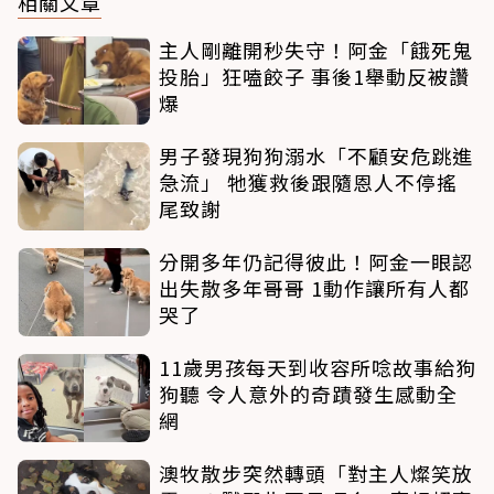
相關文章
主人剛離開秒失守！阿金「餓死鬼
投胎」狂嗑餃子 事後1舉動反被讚
爆
男子發現狗狗溺水「不顧安危跳進
急流」 牠獲救後跟隨恩人不停搖
尾致謝
分開多年仍記得彼此！阿金一眼認
出失散多年哥哥 1動作讓所有人都
哭了
11歲男孩每天到收容所唸故事給狗
狗聽 令人意外的奇蹟發生感動全
網
澳牧散步突然轉頭「對主人燦笑放