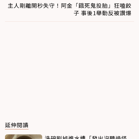
主人剛離開秒失守！阿金「餓死鬼投胎」狂嗑餃
子 事後1舉動反被讚爆
延伸閱讀
洗碗刷掉進水槽「發出沒聽過怪