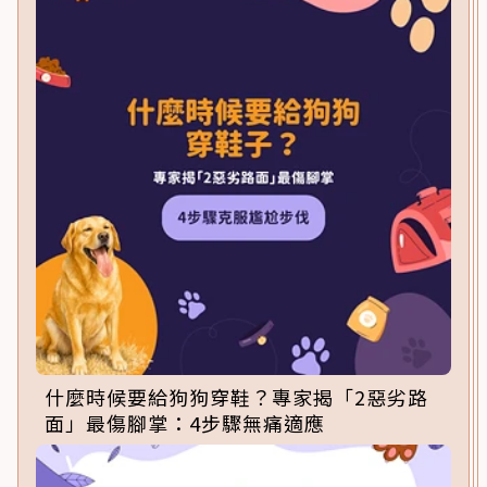
什麼時候要給狗狗穿鞋？專家揭「2惡劣路
面」最傷腳掌：4步驟無痛適應