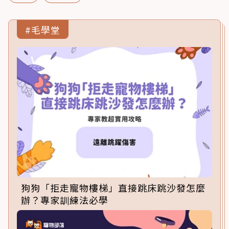
#毛學堂
狗狗「拒走寵物樓梯」直接跳床跳沙發怎麼
辦？專家訓練法必學