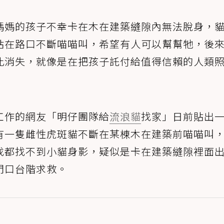
媽媽的孩子不幸卡在木在建築縫隙內無法脫身，
站在路口不斷喵喵叫，希望有人可以幫幫牠，後
此消失，就像是在把孩子託付給值得信賴的人類
工作的網友「明仔團隊給
流浪貓
找家」日前貼出
有一隻雌性虎斑貓不斷在某棟木在建築前喵喵叫
找都找不到小貓身影，疑似是卡在建築縫隙裡面
門口台階求救。