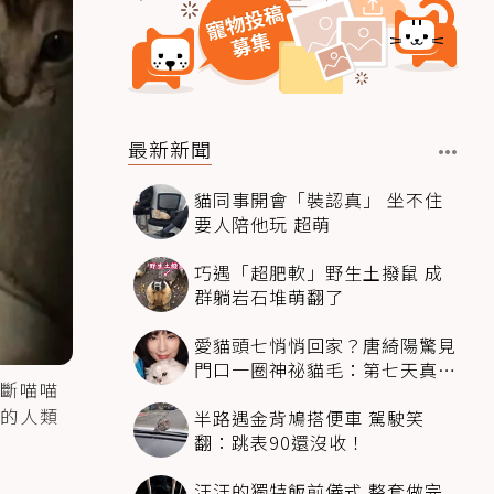
最新新聞
貓同事開會「裝認真」 坐不住
要人陪他玩 超萌
巧遇「超肥軟」野生土撥鼠 成
群躺岩石堆萌翻了
愛貓頭七悄悄回家？唐綺陽驚見
門口一圈神祕貓毛：第七天真不
斷喵喵
是蓋的
的人類
半路遇金背鳩搭便車 駕駛笑
翻：跳表90還沒收！
汪汪的獨特飯前儀式 整套做完