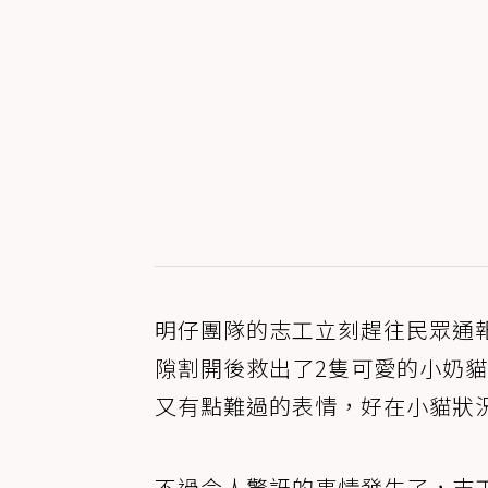
明仔團隊的志工立刻趕往民眾通
隙割開後救出了2隻可愛的小奶
又有點難過的表情，好在小貓狀
不過令人驚訝的事情發生了，志