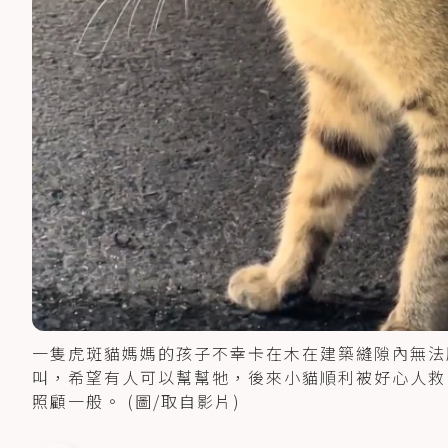
一隻虎斑貓媽媽的孩子不幸卡在木在建築縫隙內無法
叫，希望有人可以幫幫牠，後來小貓順利被好心人救
照顧一般。 (圖/取自影片)