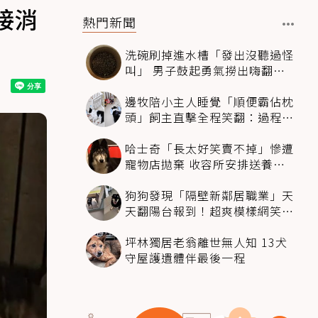
接消
熱門新聞
洗碗刷掉進水槽「發出沒聽過怪
叫」 男子鼓起勇氣撈出嗨翻：
超可愛
邊牧陪小主人睡覺「順便霸佔枕
頭」飼主直擊全程笑翻：過程絲
滑到太自然
哈士奇「長太好笑賣不掉」慘遭
寵物店拋棄 收容所安排送養活
動還是沒人要
狗狗發現「隔壁新鄰居職業」天
天翻陽台報到！超爽模樣網笑
翻：進到遊樂園
坪林獨居老翁離世無人知 13犬
守屋護遺體伴最後一程