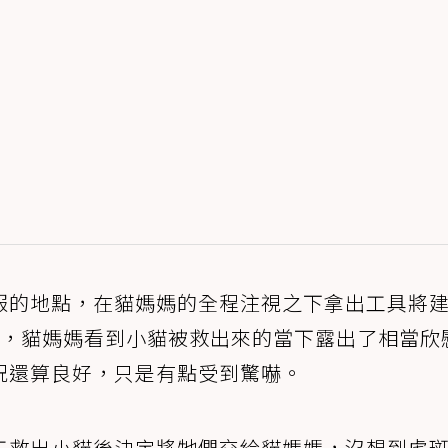
報的地點，在貓媽媽的全程注視之下拿出工具將
貓，貓媽媽看到小貓被救出來的當下露出了相當欣
況還算良好，只是有點受到驚嚇。
工救出小貓後決定將牠們交給貓媽媽，沒想到虎