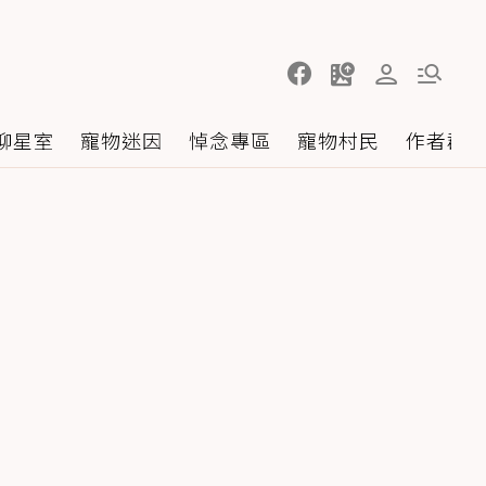
聊星室
寵物迷因
悼念專區
寵物村民
作者群