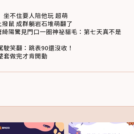
 坐不住要人陪他玩 超萌
撥鼠 成群躺岩石堆萌翻了
唐綺陽驚見門口一圈神祕貓毛：第七天真不是
駕駛笑翻：跳表90還沒收！
整套做完才肯開動