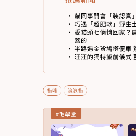
貓同事開會「裝認真」
巧遇「超肥軟」野生土
愛貓頭七悄悄回家？
蓋的
半路遇金背鳩搭便車 
汪汪的獨特飯前儀式 
貓咪
流浪貓
#毛學堂