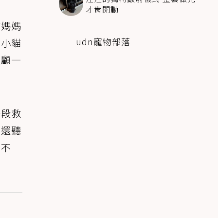
才肯開動
貓媽媽
udn寵物部落
來小貓
照顧一
一段救
，還聽
出不