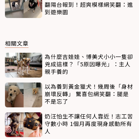
翻陽台報到！超爽模樣網笑翻：進
到遊樂園
相關文章
為什麼吉娃娃、博美犬小小一隻卻
兇成這樣？「5原因曝光」：主人
親手養的
以為養到黃金獵犬！幾周後「身材
崩壞反轉」 驚喜包網笑翻：腿是
不是忘了
奶汪怕生不讓任何人靠近！志工苦
守數小時 1個月再度現身感動所有
人