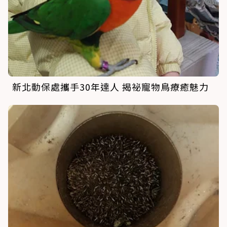
新北動保處攜手30年達人 揭祕寵物鳥療癒魅力