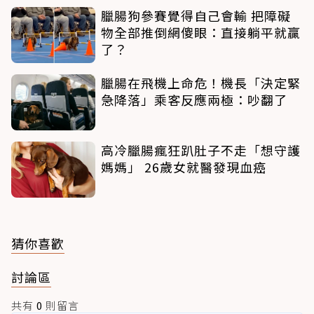
臘腸狗參賽覺得自己會輸 把障礙
物全部推倒網傻眼：直接躺平就贏
了？
臘腸在飛機上命危！機長「決定緊
急降落」乘客反應兩極：吵翻了
高冷臘腸瘋狂趴肚子不走「想守護
媽媽」 26歲女就醫發現血癌
猜你喜歡
討論區
共有
0
則留言