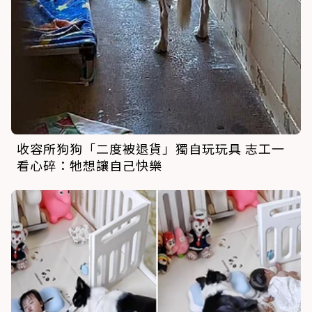
收容所狗狗「二度被退貨」獨自玩玩具 志工一
看心碎：牠想讓自己快樂