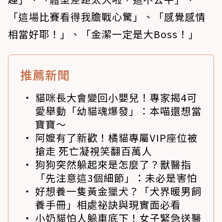
「這場比賽看得我膽戰心驚」、「感覺感情
相當好耶！」、「金潔一定是大Boss！」
推薦新聞
貓咪長大會變回小嬰兒！專家揭4可
愛舉動「幼貓魂爆發」：本喵還想當
寶寶～
阿嬤有了新歡！橘貓專屬VIP座位被
搶走 死亡凝視笑翻百萬人
狗狗突然躲起來是怎麼了？獸醫指
「先注意這3個細節」：未必是害怕
好想養一隻黃金獵犬？「犬界暖男飼
養手冊」相處祕訣與現實面必看
小奶貓怕人躲車底下！女子緊急送醫