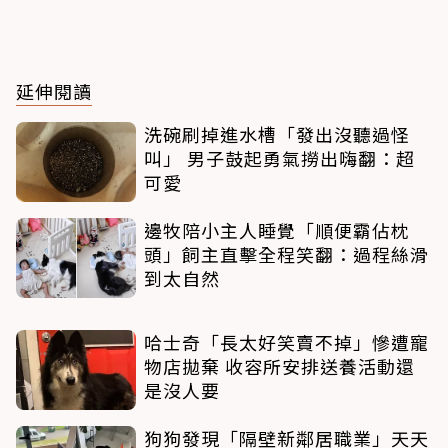
延伸閱讀
洗碗刷掉進水槽「發出沒聽過怪
叫」 男子鼓起勇氣撈出嗨翻：超
可愛
邊牧陪小主人睡覺「順便霸佔枕
頭」飼主直擊全程笑翻：過程絲滑
到太自然
哈士奇「長太好笑賣不掉」慘遭寵
物店拋棄 收容所安排送養活動還
是沒人要
狗狗發現「隔壁新鄰居職業」天天