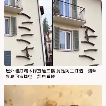
屋外牆釘滿木條直通三樓 竟是飼主打造「貓咪
專屬回家捷徑」鄰居看傻