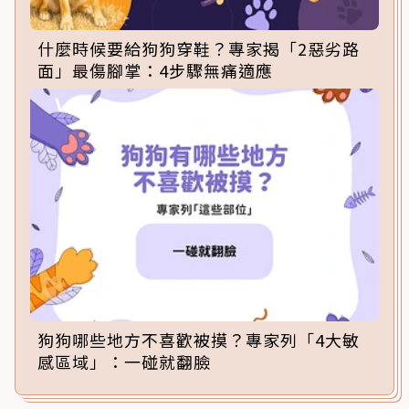
什麼時候要給狗狗穿鞋？專家揭「2惡劣路
面」最傷腳掌：4步驟無痛適應
狗狗哪些地方不喜歡被摸？專家列「4大敏
感區域」：一碰就翻臉