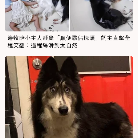
邊牧陪小主人睡覺「順便霸佔枕頭」飼主直擊全
程笑翻：過程絲滑到太自然