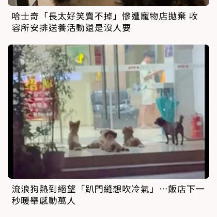
哈士奇「長太好笑賣不掉」慘遭寵物店拋棄 收
容所安排送養活動還是沒人要
流浪狗熱到絕望「趴門縫想吹冷氣」…飯店下一
秒暖舉感動萬人