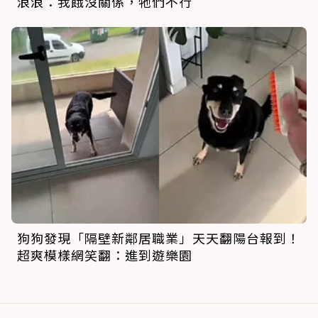
浪浪：我餓沒關係，牠們不行
狗狗發現「隔壁新鄰居職業」天天翻陽台報到！
超爽模樣網笑翻：進到遊樂園