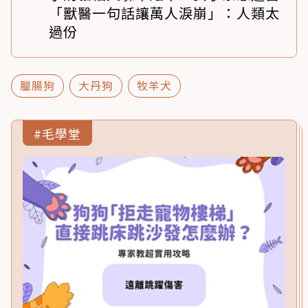
「獸醫一句話讓萬人淚崩」：人類太
過份
臘腸狗
大丹狗
牧羊犬
#毛學堂