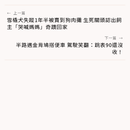
←
上一篇
雪橇犬失蹤1年半被賣到狗肉攤 生死關頭認出飼
主「哭喊媽媽」奇蹟回家
下一篇
→
半路遇金背鳩搭便車 駕駛笑翻：跳表90還沒
收！