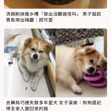
洗碗刷掉進水槽「發出沒聽過怪叫」 男子鼓起
勇氣撈出嗨翻：超可愛
去藥局巧遇失散多年愛犬 女子淚崩：狗狗還記
得全家人跟回家的路