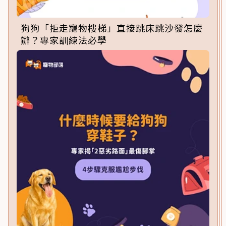
狗狗「拒走寵物樓梯」直接跳床跳沙發怎麼
辦？專家訓練法必學