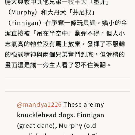
腸犬與家中其他兄弟—
牧羊犬
「墨菲」
（Murphy）和大丹犬「芬尼根」
（Finnigan）在爭奪一條玩具繩，嬌小的金
潔直接被「吊在半空中」動彈不得，但人小
志氣高的牠並沒有馬上放棄，發揮了不服輸
的強韌精神與兩個兄弟奮鬥到底，但滑稽的
畫面還是讓一旁主人看了忍不住笑翻。
@mandya1226
These are my
knucklehead dogs. Finnigan
(great dane), Murphy (old