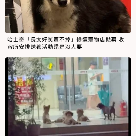
哈士奇「長太好笑賣不掉」慘遭寵物店拋棄 收
容所安排送養活動還是沒人要