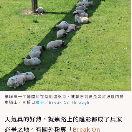
羊咩咩一字排開躲在陰影處乘涼，被聯想到像是等紅綠燈的機
車騎士。圖擷自
臉書／Break On Through
天氣真的好熱，就連路上的陰影都成了兵家
必爭之地。有國外粉專「
Break On