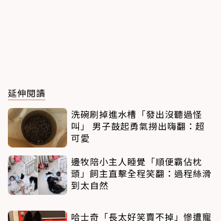
延伸閱讀
洗碗刷掉進水槽「發出沒聽過怪
叫」 男子鼓起勇氣撈出嗨翻：超
可愛
邊牧陪小主人睡覺「順便霸佔枕
頭」飼主直擊全程笑翻：過程絲滑
到太自然
哈士奇「長太好笑賣不掉」慘遭寵