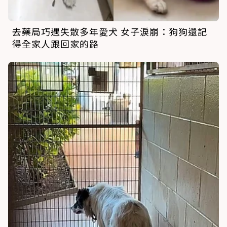
去藥局巧遇失散多年愛犬 女子淚崩：狗狗還記
得全家人跟回家的路