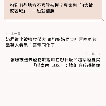
狗狗哪些地方不喜歡被摸？專家列「4大敏
感區域」：一碰就翻臉
←
上一篇
奶貓從小被邊牧帶大 跟狗姊姊同步吐舌哈氣散
熱萬人看呆：靈魂同化了
下一篇
→
貓咪被送去寵物旅館時在想什麼？超準塔羅揭
「喵皇內心OS」：這組毛孩超想你