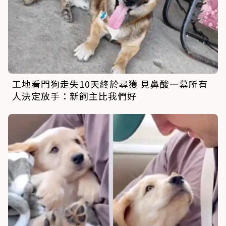
工地看門狗走失10天終於尋獲 見鼻酸一幕所有
人決定放手：新飼主比我們好