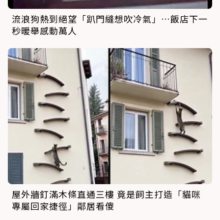
流浪狗熱到絕望「趴門縫想吹冷氣」…飯店下一
秒暖舉感動萬人
屋外牆釘滿木條直通三樓 竟是飼主打造「貓咪
專屬回家捷徑」鄰居看傻