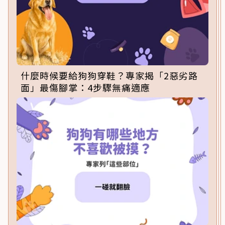
什麼時候要給狗狗穿鞋？專家揭「2惡劣路
面」最傷腳掌：4步驟無痛適應