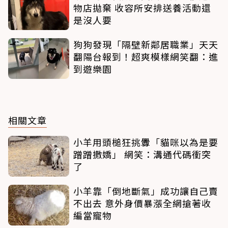
物店拋棄 收容所安排送養活動還
是沒人要
狗狗發現「隔壁新鄰居職業」天天
翻陽台報到！超爽模樣網笑翻：進
到遊樂園
相關文章
小羊用頭槌狂挑釁「貓咪以為是要
蹭蹭撒嬌」 網笑：溝通代碼衝突
了
小羊靠「倒地斷氣」成功讓自己賣
不出去 意外身價暴漲全網搶著收
編當寵物