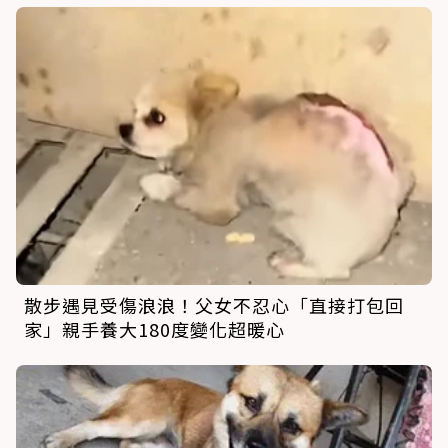
散步遇見受傷浪浪！父女不忍心「直接打包回
家」親手養大180度變化超暖心