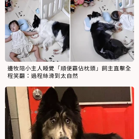
邊牧陪小主人睡覺「順便霸佔枕頭」飼主直擊全
程笑翻：過程絲滑到太自然