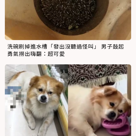
洗碗刷掉進水槽「發出沒聽過怪叫」 男子鼓起
勇氣撈出嗨翻：超可愛