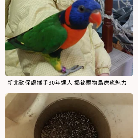
新北動保處攜手30年達人 揭祕寵物鳥療癒魅力