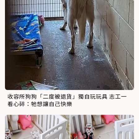
收容所狗狗「二度被退貨」獨自玩玩具 志工一
看心碎：牠想讓自己快樂