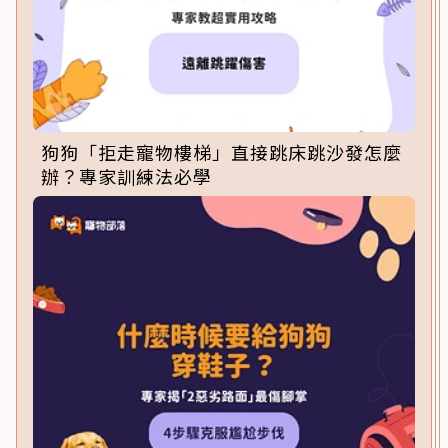
狗狗「拒走寵物樓梯」直接跳床跳沙發怎麼
辦？專家訓練法必學