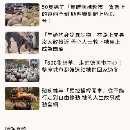
50隻綿羊「集體衝進超市」貨架上
的東西全倒 顧客嚇到爬上收銀
台！
「羊頭狗身詭異生物」在路上閒晃
沒人敢接近 善心人士救下牠馬上
成為團寵
「600隻綿羊」走進德國市中心！
整座城市都讓道給牠們回家過冬
殘疾綿羊「頭控搖桿開車」從不能
行走到自由移動 牠的人生故事感
動全網！
猜你喜歡