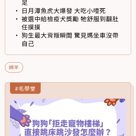
足
日月潭魚虎大爆發 大吃小噎死
被選中給檢疫犬獎勵 牠舒服到翻肚
任摸摸
狗生最大背叛瞬間 驚見媽坐車沒帶
自己
綿羊
#毛學堂