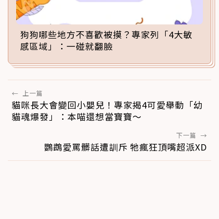
狗狗哪些地方不喜歡被摸？專家列「4大敏
感區域」：一碰就翻臉
←
上一篇
貓咪長大會變回小嬰兒！專家揭4可愛舉動「幼
貓魂爆發」：本喵還想當寶寶～
下一篇
→
鸚鵡愛罵髒話遭訓斥 牠瘋狂頂嘴超派XD