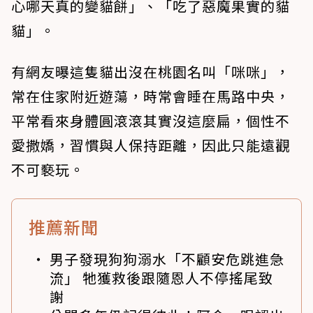
心哪天真的變貓餅」、「吃了惡魔果實的貓
貓」。
有網友曝這隻貓出沒在桃園名叫「咪咪」，
常在住家附近遊蕩，時常會睡在馬路中央，
平常看來身體圓滾滾其實沒這麼扁，個性不
愛撒嬌，習慣與人保持距離，因此只能遠觀
不可褻玩。
推薦新聞
男子發現狗狗溺水「不顧安危跳進急
流」 牠獲救後跟隨恩人不停搖尾致
謝