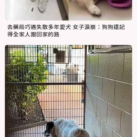
去藥局巧遇失散多年愛犬 女子淚崩：狗狗還記
得全家人跟回家的路