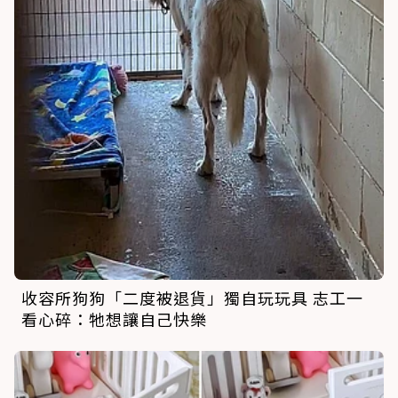
收容所狗狗「二度被退貨」獨自玩玩具 志工一
看心碎：牠想讓自己快樂