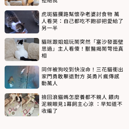
虎斑貓攔路幫懷孕老婆討食物 萬
人看哭：自己都吃不飽卻把愛給了
另一半
貓咪跟姐姐玩鬧突然「塞沙發面壁
思過」主人看傻！獸醫揭鬧彆扭真
相
同伴被狗咬到快沒命！三花貓衝出
家門勇敢擊退對方 英勇片瘋傳感
動萬人
撿回浪貓媽怎麼養都不親人 餵肉
泥親眼見1幕飼主心涼 ：早知道不
收編了