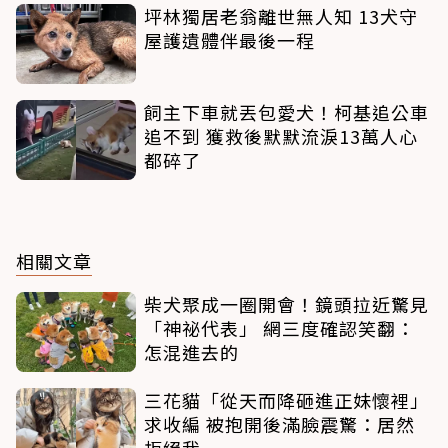
坪林獨居老翁離世無人知 13犬守
屋護遺體伴最後一程
飼主下車就丟包愛犬！柯基追公車
追不到 獲救後默默流淚13萬人心
都碎了
相關文章
柴犬聚成一圈開會！鏡頭拉近驚見
「神祕代表」 網三度確認笑翻：
怎混進去的
三花貓「從天而降砸進正妹懷裡」
求收編 被抱開後滿臉震驚：居然
拒絕我