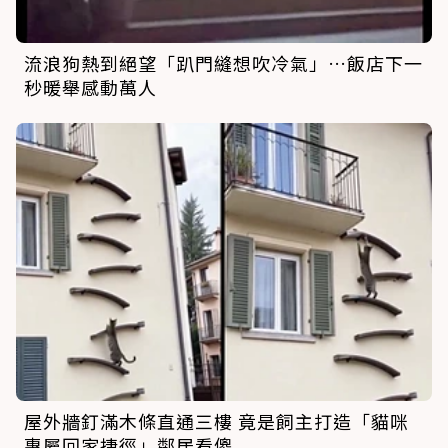
流浪狗熱到絕望「趴門縫想吹冷氣」…飯店下一
秒暖舉感動萬人
屋外牆釘滿木條直通三樓 竟是飼主打造「貓咪
專屬回家捷徑」鄰居看傻