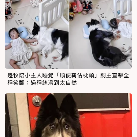
邊牧陪小主人睡覺「順便霸佔枕頭」飼主直擊全
程笑翻：過程絲滑到太自然