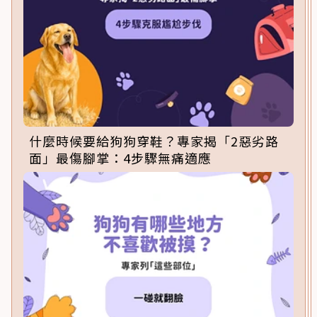
什麼時候要給狗狗穿鞋？專家揭「2惡劣路
面」最傷腳掌：4步驟無痛適應