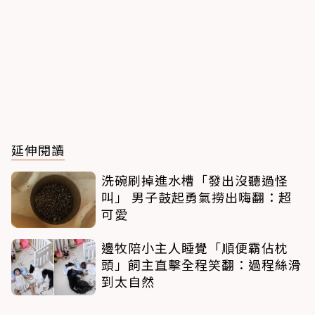
延伸閱讀
洗碗刷掉進水槽「發出沒聽過怪
叫」 男子鼓起勇氣撈出嗨翻：超
可愛
邊牧陪小主人睡覺「順便霸佔枕
頭」飼主直擊全程笑翻：過程絲滑
到太自然