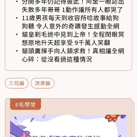
分開多年仍記得彼此！阿金一眼認出
失散多年哥哥 1動作讓所有人都哭了
11歲男孩每天到收容所唸故事給狗
狗聽 令人意外的奇蹟發生感動全網
貓皇剃毛途中見到上帝！全程閉眼冥
想原地升天超享受 9千萬人笑翻
貓頭鷹揮手向人類求救！真相讓全網
心碎：從沒看過這種情況
三花貓
流浪貓
#毛學堂