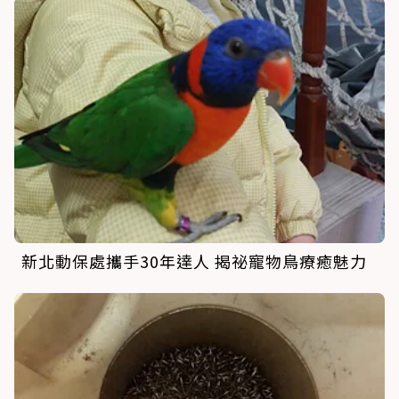
新北動保處攜手30年達人 揭祕寵物鳥療癒魅力