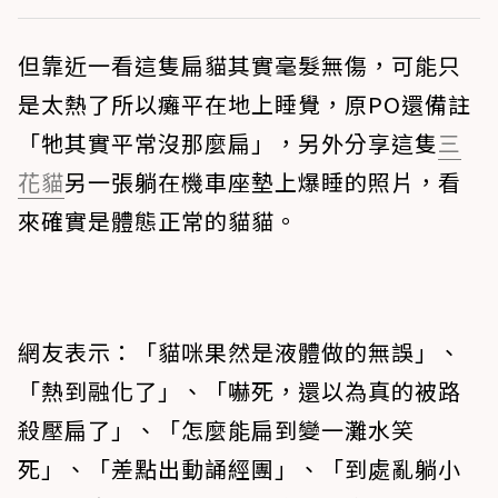
但靠近一看這隻扁貓其實毫髮無傷，可能只
是太熱了所以癱平在地上睡覺，原PO還備註
「牠其實平常沒那麼扁」，另外分享這隻
三
花貓
另一張躺在機車座墊上爆睡的照片，看
來確實是體態正常的貓貓。
網友表示：「貓咪果然是液體做的無誤」、
「熱到融化了」、「嚇死，還以為真的被路
殺壓扁了」、「怎麼能扁到變一灘水笑
死」、「差點出動誦經團」、「到處亂躺小