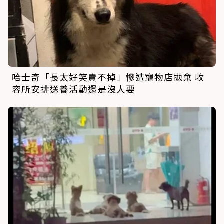
哈士奇「長太好笑賣不掉」慘遭寵物店拋棄 收
容所安排送養活動還是沒人要