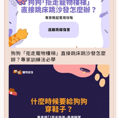
狗狗「拒走寵物樓梯」直接跳床跳沙發怎麼
辦？專家訓練法必學