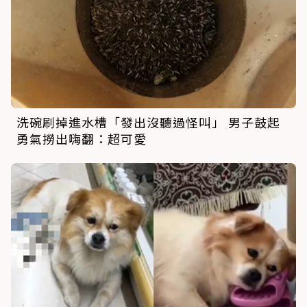
洗碗刷掉進水槽「發出沒聽過怪叫」 男子鼓起
勇氣撈出嗨翻：超可愛