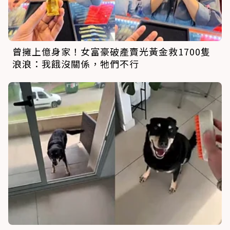
曾擁上億身家！女富豪破產賣光黃金救1700隻
浪浪：我餓沒關係，牠們不行