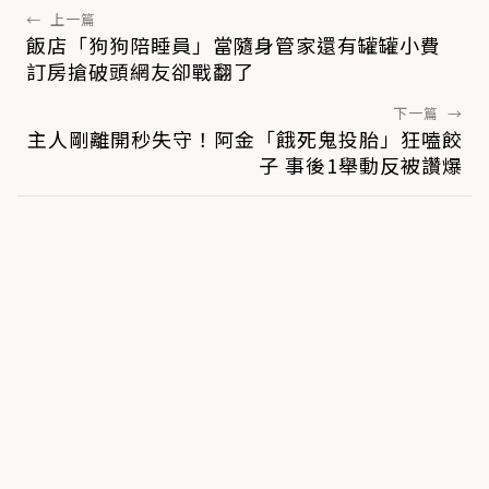
←
上一篇
飯店「狗狗陪睡員」當隨身管家還有罐罐小費
訂房搶破頭網友卻戰翻了
下一篇
→
主人剛離開秒失守！阿金「餓死鬼投胎」狂嗑餃
子 事後1舉動反被讚爆