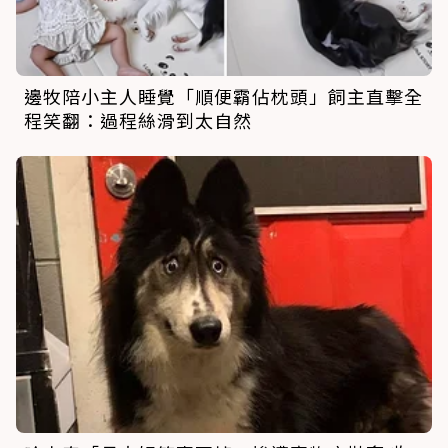
邊牧陪小主人睡覺「順便霸佔枕頭」飼主直擊全
程笑翻：過程絲滑到太自然