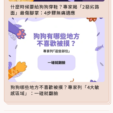
什麼時候要給狗狗穿鞋？專家揭「2惡劣路
面」最傷腳掌：4步驟無痛適應
狗狗哪些地方不喜歡被摸？專家列「4大敏
感區域」：一碰就翻臉