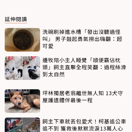
延伸閱讀
洗碗刷掉進水槽「發出沒聽過怪
叫」 男子鼓起勇氣撈出嗨翻：超
可愛
邊牧陪小主人睡覺「順便霸佔枕
頭」飼主直擊全程笑翻：過程絲滑
到太自然
坪林獨居老翁離世無人知 13犬守
屋護遺體伴最後一程
飼主下車就丟包愛犬！柯基追公車
追不到 獲救後默默流淚13萬人心