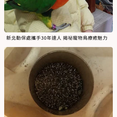
新北動保處攜手30年達人 揭祕寵物鳥療癒魅力