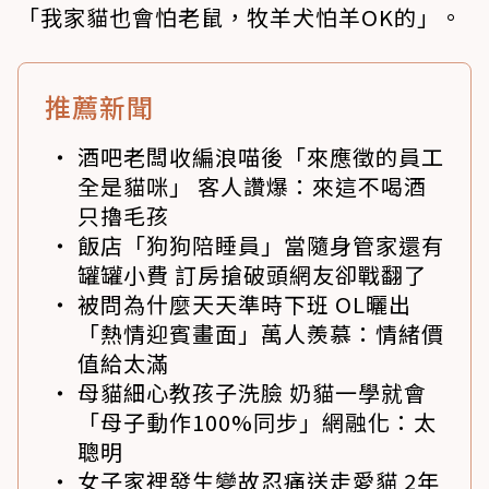
「我家貓也會怕老鼠，牧羊犬怕羊OK的」。
推薦新聞
酒吧老闆收編浪喵後「來應徵的員工
全是貓咪」 客人讚爆：來這不喝酒
只擼毛孩
飯店「狗狗陪睡員」當隨身管家還有
罐罐小費 訂房搶破頭網友卻戰翻了
被問為什麼天天準時下班 OL曬出
「熱情迎賓畫面」萬人羨慕：情緒價
值給太滿
母貓細心教孩子洗臉 奶貓一學就會
「母子動作100%同步」網融化：太
聰明
女子家裡發生變故忍痛送走愛貓 2年