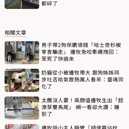
都碎了
相關文章
男子帶2狗保鑣領錢「哈士奇秒被
零食騙走」 邊牧急咬牽繩拽回：
笨死了快過來
奶貓從小被邊牧帶大 跟狗姊姊同
步吐舌哈氣散熱萬人看呆：靈魂同
化了
太醜沒人要！高顏值邊牧生出「超
潦草雙馬尾」 網一看卻大讚：賺
到了
邊牧陪小主人睡覺「順便霸佔枕