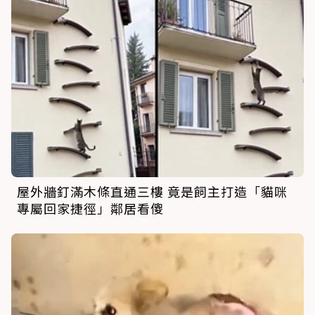
屋外牆釘滿木條直通三樓 竟是飼主打造「貓咪
專屬回家捷徑」鄰居看傻