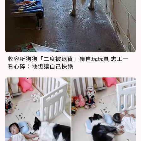
收容所狗狗「二度被退貨」獨自玩玩具 志工一
看心碎：牠想讓自己快樂