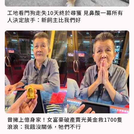
工地看門狗走失10天終於尋獲 見鼻酸一幕所有
人決定放手：新飼主比我們好
曾擁上億身家！女富豪破產賣光黃金救1700隻
浪浪：我餓沒關係，牠們不行