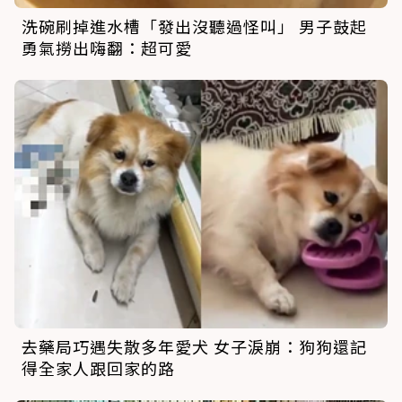
洗碗刷掉進水槽「發出沒聽過怪叫」 男子鼓起
勇氣撈出嗨翻：超可愛
去藥局巧遇失散多年愛犬 女子淚崩：狗狗還記
得全家人跟回家的路