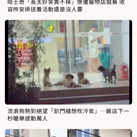
哈士奇「長太好笑賣不掉」慘遭寵物店拋棄 收
容所安排送養活動還是沒人要
流浪狗熱到絕望「趴門縫想吹冷氣」…飯店下一
秒暖舉感動萬人