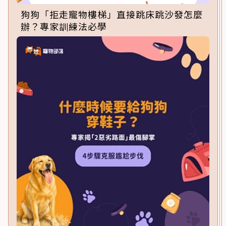
狗狗「拒走寵物樓梯」直接跳床跳沙發怎麼
辦？專家訓練法必學