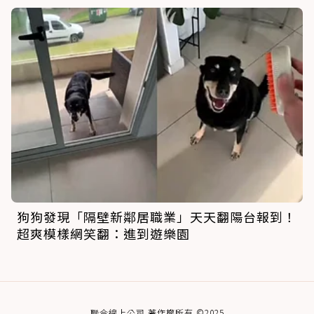
狗狗發現「隔壁新鄰居職業」天天翻陽台報到！
超爽模樣網笑翻：進到遊樂園
聯合線上公司 著作權所有 ©2025