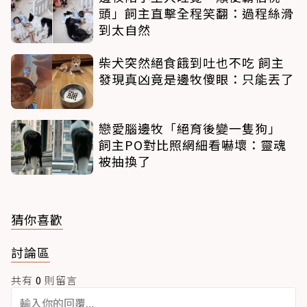
頭」飼主直擊全程笑翻：過程絲滑
到太自然
柴犬突然絕食餓到吐也不吃 飼主
發現真凶竟是邊牧傻眼：只能丟了
戀愛腦邊牧「絕育後變一隻狗」
飼主PO對比照網細看嚇壞：靈魂
被抽換了
猜你喜歡
討論區
共有
0
則留言