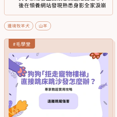
後在領養網站發現熟悉身影全家淚崩
邊境牧羊犬
山羊
#毛學堂