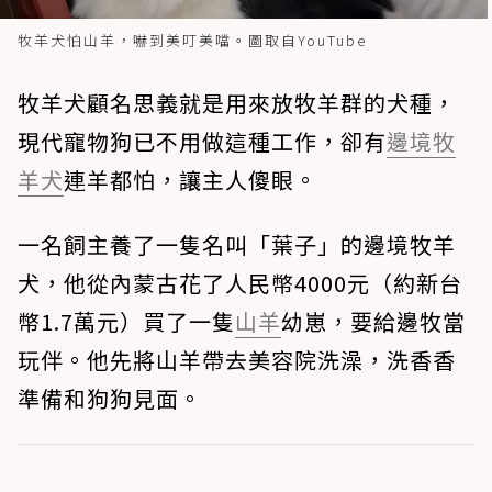
牧羊犬怕山羊，嚇到美叮美噹。圖取自YouTube
牧羊犬顧名思義就是用來放牧羊群的犬種，
現代寵物狗已不用做這種工作，卻有
邊境牧
羊犬
連羊都怕，讓主人傻眼。
一名飼主養了一隻名叫「葉子」的邊境牧羊
犬，他從內蒙古花了人民幣4000元（約新台
幣1.7萬元）買了一隻
山羊
幼崽，要給邊牧當
玩伴。他先將山羊帶去美容院洗澡，洗香香
準備和狗狗見面。