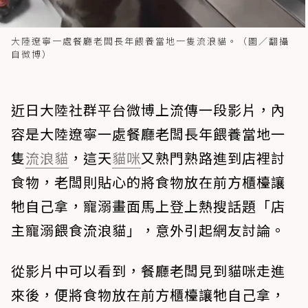
大陸遼寧一處餐廳老闆長年餵養當地一隻流浪貓。（圖／翻攝
自微博）
近日大陸社群平台微博上流傳一段影片，內
容是大陸遼寧一處餐廳老闆長年餵養當地一
隻
流浪貓
，這天
貓咪
又熟門熟路進到店裡討
食物，老闆則貼心的將食物放在前方櫃檯讓
牠自己拿，寵溺畫面馬上登上熱搜話題「店
主寵溺餵食流浪貓」，意外引起網友討論。
從影片中可以看到，餐廳老闆見到貓咪走進
來後，便將食物放在前方櫃檯讓牠自己拿，