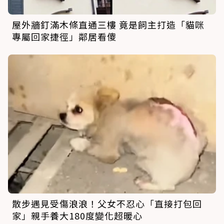
屋外牆釘滿木條直通三樓 竟是飼主打造「貓咪
專屬回家捷徑」鄰居看傻
散步遇見受傷浪浪！父女不忍心「直接打包回
家」親手養大180度變化超暖心