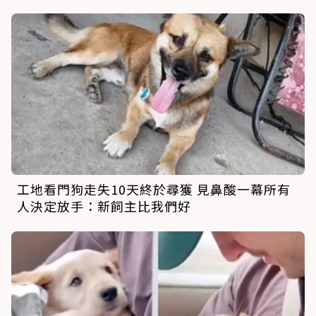
工地看門狗走失10天終於尋獲 見鼻酸一幕所有
人決定放手：新飼主比我們好