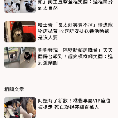
頭」飼主直擊全程笑翻：過程絲滑
到太自然
哈士奇「長太好笑賣不掉」慘遭寵
物店拋棄 收容所安排送養活動還
是沒人要
狗狗發現「隔壁新鄰居職業」天天
翻陽台報到！超爽模樣網笑翻：進
到遊樂園
相關文章
阿嬤有了新歡！橘貓專屬VIP座位
被搶走 死亡凝視笑翻百萬人