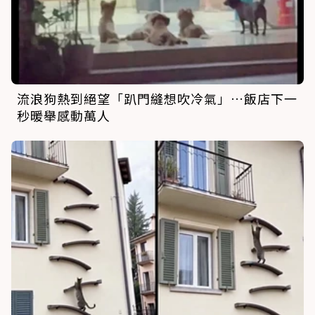
流浪狗熱到絕望「趴門縫想吹冷氣」…飯店下一
秒暖舉感動萬人