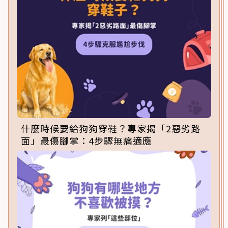
什麼時候要給狗狗穿鞋？專家揭「2惡劣路
面」最傷腳掌：4步驟無痛適應