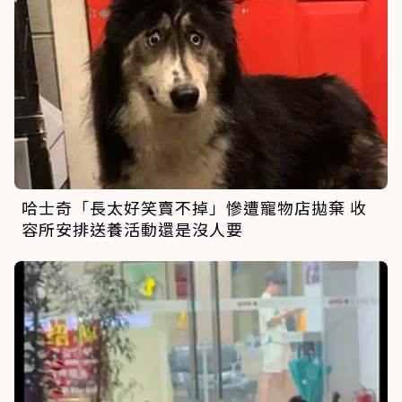
哈士奇「長太好笑賣不掉」慘遭寵物店拋棄 收
容所安排送養活動還是沒人要