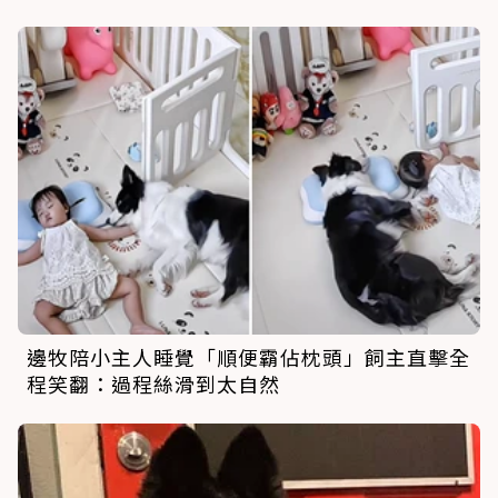
邊牧陪小主人睡覺「順便霸佔枕頭」飼主直擊全
程笑翻：過程絲滑到太自然