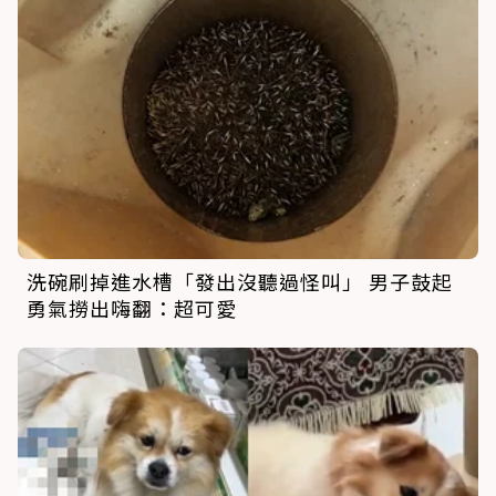
洗碗刷掉進水槽「發出沒聽過怪叫」 男子鼓起
勇氣撈出嗨翻：超可愛