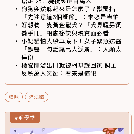
搶走 死亡凝視笑翻百萬人
狗狗突然躲起來是怎麼了？獸醫指
「先注意這3個細節」：未必是害怕
好想養一隻黃金獵犬？「犬界暖男飼
養手冊」相處祕訣與現實面必看
小奶貓怕人躲車底下！女子緊急送醫
「獸醫一句話讓萬人淚崩」：人類太
過份
橘貓剛溜出門就被柯基趕回家 飼主
反應萬人笑翻：看來是慣犯
貓咪
流浪貓
#毛學堂