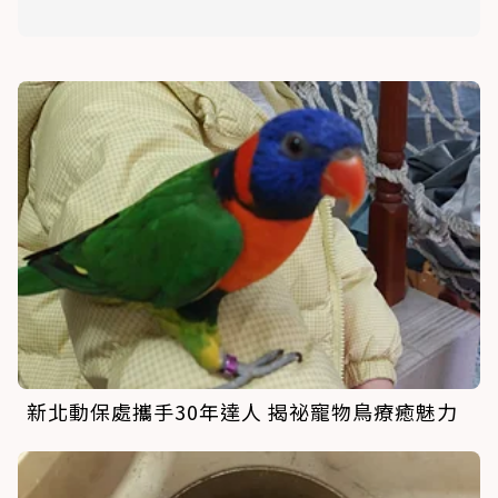
新北動保處攜手30年達人 揭祕寵物鳥療癒魅力