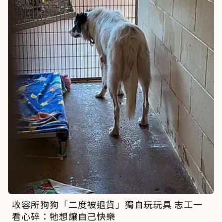
收容所狗狗「二度被退貨」獨自玩玩具 志工一
看心碎：牠想讓自己快樂