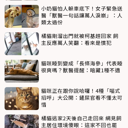
小奶貓怕人躲車底下！女子緊急送
醫「獸醫一句話讓萬人淚崩」：人
類太過份
橘貓剛溜出門就被柯基趕回家 飼
主反應萬人笑翻：看來是慣犯
貓咪睡到變成「長條海參」代表睡
很爽嗎？獸醫提醒：暗藏1種不適
貓咪正在跟你說哈囉！4種「喵式
招呼」大公開：鏟屎官看不懂太可
惜
橘貓逃家2天後自己走回來 網見飼
主居住環境傻眼：這家不回也罷