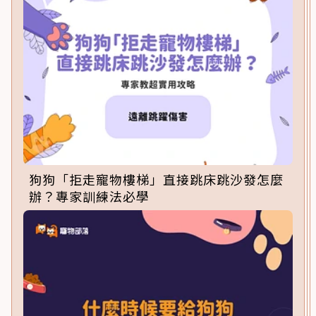
狗狗「拒走寵物樓梯」直接跳床跳沙發怎麼
辦？專家訓練法必學