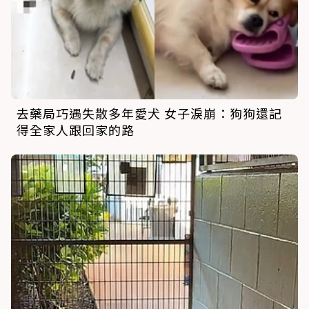
去藥局巧遇失散多年愛犬 女子淚崩：狗狗還記
得全家人跟回家的路