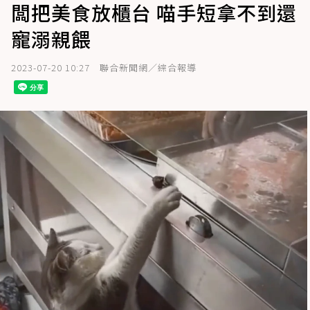
闆把美食放櫃台 喵手短拿不到還
寵溺親餵
2023-07-20 10:27
聯合新聞網／綜合報導