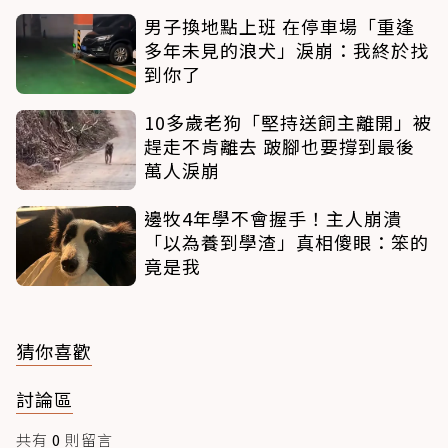
男子換地點上班 在停車場「重逢
多年未見的浪犬」淚崩：我終於找
到你了
10多歲老狗「堅持送飼主離開」被
趕走不肯離去 跛腳也要撐到最後
萬人淚崩
邊牧4年學不會握手！主人崩潰
「以為養到學渣」真相傻眼：笨的
竟是我
猜你喜歡
討論區
共有
0
則留言