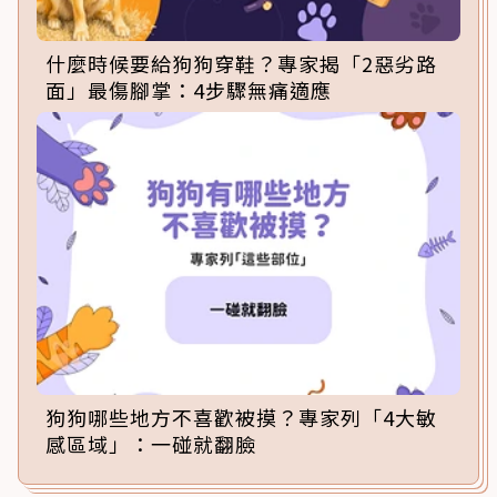
什麼時候要給狗狗穿鞋？專家揭「2惡劣路
面」最傷腳掌：4步驟無痛適應
狗狗哪些地方不喜歡被摸？專家列「4大敏
感區域」：一碰就翻臉