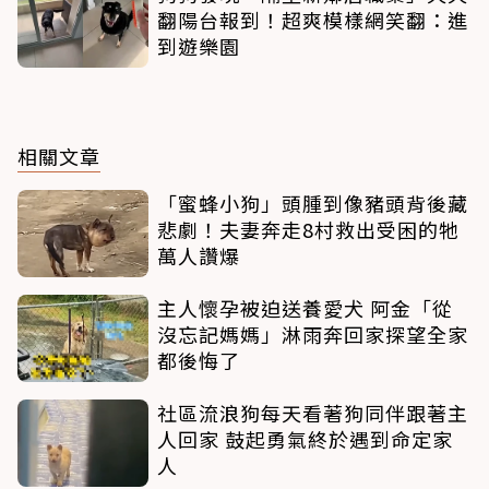
翻陽台報到！超爽模樣網笑翻：進
到遊樂園
相關文章
「蜜蜂小狗」頭腫到像豬頭背後藏
悲劇！夫妻奔走8村救出受困的牠
萬人讚爆
主人懷孕被迫送養愛犬 阿金「從
沒忘記媽媽」淋雨奔回家探望全家
都後悔了
社區流浪狗每天看著狗同伴跟著主
人回家 鼓起勇氣終於遇到命定家
人