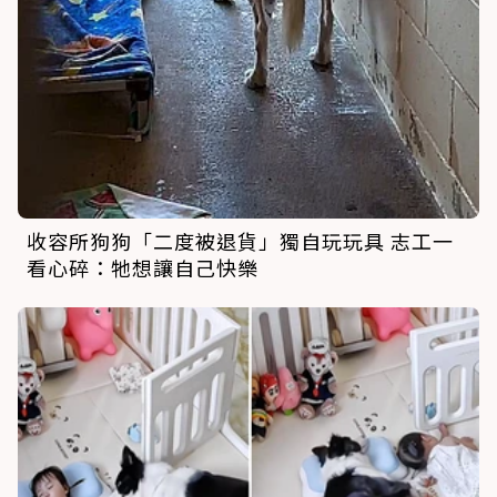
收容所狗狗「二度被退貨」獨自玩玩具 志工一
看心碎：牠想讓自己快樂