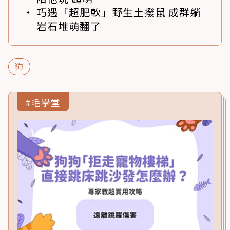
巧遇「超肥軟」野生土撥鼠 成群躺
岩石堆萌翻了
狗
#毛學堂