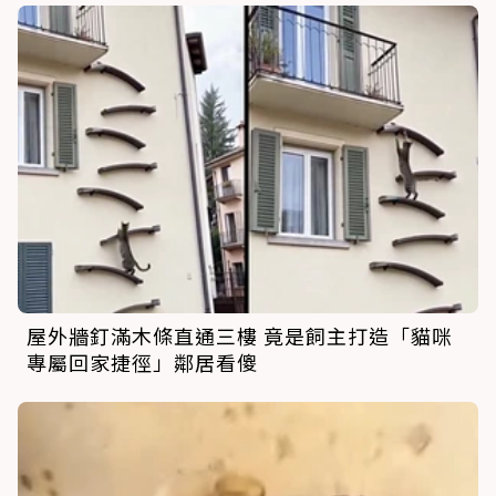
屋外牆釘滿木條直通三樓 竟是飼主打造「貓咪
專屬回家捷徑」鄰居看傻