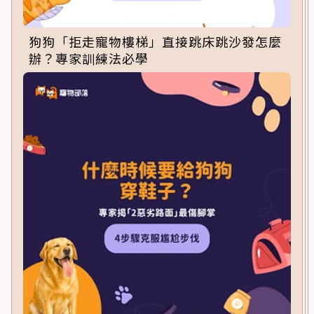
狗狗「拒走寵物樓梯」直接跳床跳沙發怎麼
辦？專家訓練法必學