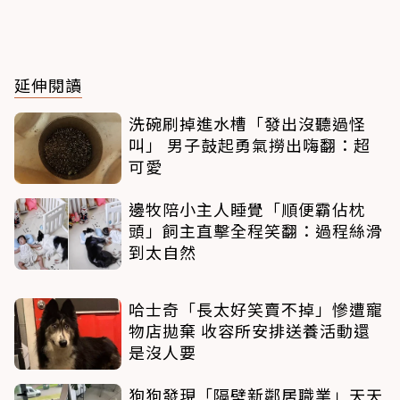
延伸閱讀
洗碗刷掉進水槽「發出沒聽過怪
叫」 男子鼓起勇氣撈出嗨翻：超
可愛
邊牧陪小主人睡覺「順便霸佔枕
頭」飼主直擊全程笑翻：過程絲滑
到太自然
哈士奇「長太好笑賣不掉」慘遭寵
物店拋棄 收容所安排送養活動還
是沒人要
狗狗發現「隔壁新鄰居職業」天天