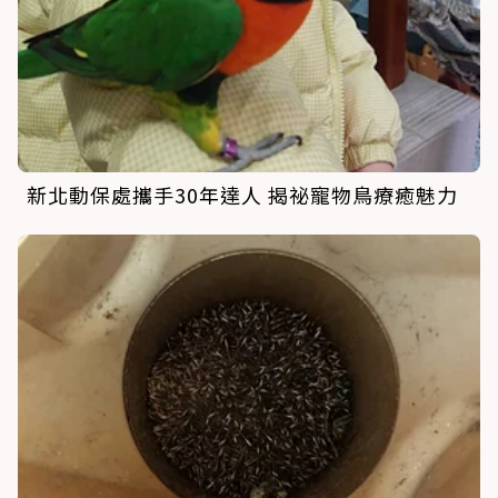
新北動保處攜手30年達人 揭祕寵物鳥療癒魅力