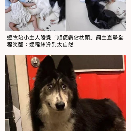
邊牧陪小主人睡覺「順便霸佔枕頭」飼主直擊全
程笑翻：過程絲滑到太自然