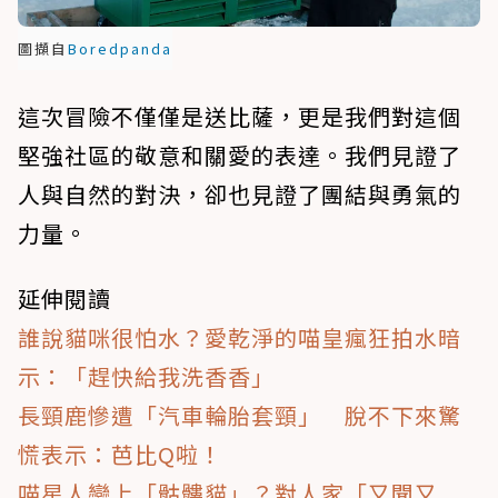
圖擷自
Boredpanda
這次冒險不僅僅是送比薩，更是我們對這個
堅強社區的敬意和關愛的表達。我們見證了
人與自然的對決，卻也見證了團結與勇氣的
力量。
延伸閱讀
誰說貓咪很怕水？愛乾淨的喵皇瘋狂拍水暗
示：「趕快給我洗香香」
長頸鹿慘遭「汽車輪胎套頸」 脫不下來驚
慌表示：芭比Q啦！
喵星人戀上「骷髏貓」？對人家「又聞又