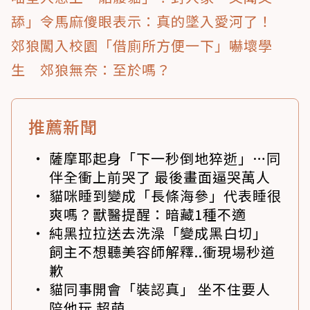
舔」令馬麻傻眼表示：真的墜入愛河了！
郊狼闖入校園「借廁所方便一下」嚇壞學
生 郊狼無奈：至於嗎？
推薦新聞
薩摩耶起身「下一秒倒地猝逝」…同
伴全衝上前哭了 最後畫面逼哭萬人
貓咪睡到變成「長條海參」代表睡很
爽嗎？獸醫提醒：暗藏1種不適
純黑拉拉送去洗澡「變成黑白切」
飼主不想聽美容師解釋..衝現場秒道
歉
貓同事開會「裝認真」 坐不住要人
陪他玩 超萌