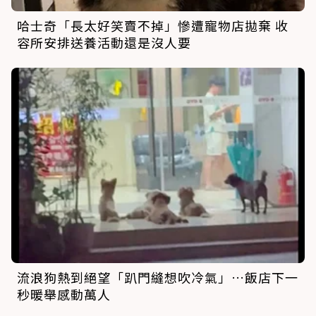
哈士奇「長太好笑賣不掉」慘遭寵物店拋棄 收
容所安排送養活動還是沒人要
流浪狗熱到絕望「趴門縫想吹冷氣」…飯店下一
秒暖舉感動萬人