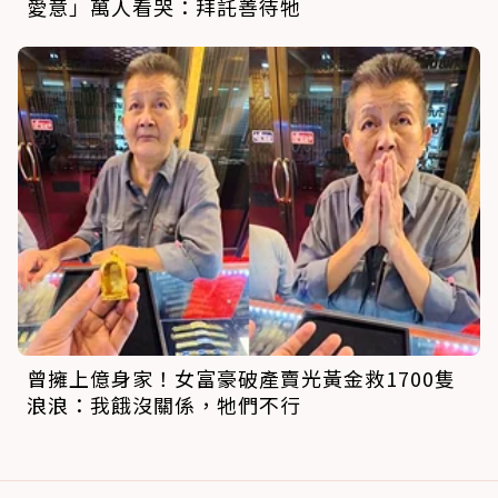
愛意」萬人看哭：拜託善待牠
曾擁上億身家！女富豪破產賣光黃金救1700隻
浪浪：我餓沒關係，牠們不行