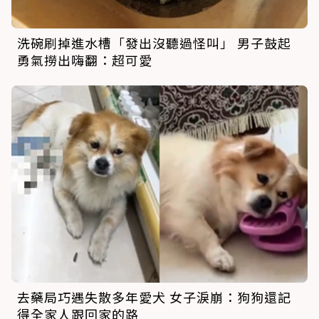
洗碗刷掉進水槽「發出沒聽過怪叫」 男子鼓起
勇氣撈出嗨翻：超可愛
去藥局巧遇失散多年愛犬 女子淚崩：狗狗還記
得全家人跟回家的路