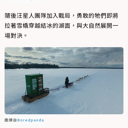
隨後汪星人團隊加入戰局，勇敢的牠們即將
拉著雪橇穿越結冰的湖面，與大自然展開一
場對決。
圖擷自
Boredpanda