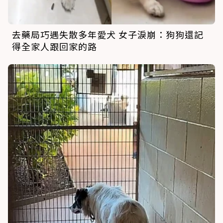
去藥局巧遇失散多年愛犬 女子淚崩：狗狗還記
得全家人跟回家的路