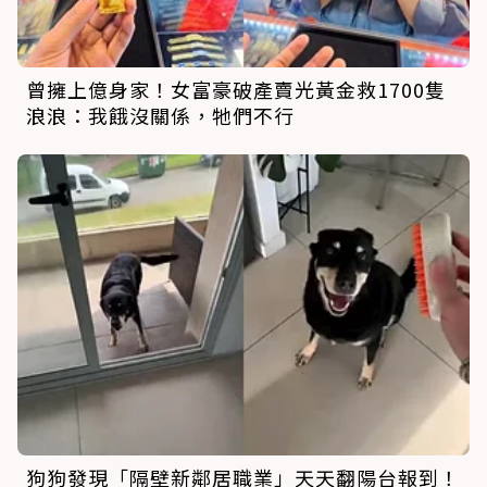
曾擁上億身家！女富豪破產賣光黃金救1700隻
浪浪：我餓沒關係，牠們不行
狗狗發現「隔壁新鄰居職業」天天翻陽台報到！