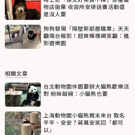
物店拋棄 收容所安排送養活動還
是沒人要
狗狗發現「隔壁新鄰居職業」天天
翻陽台報到！超爽模樣網笑翻：進
到遊樂園
相關文章
台北動物園休園要辦大貓熊歡樂派
對 粉絲敲碗：小貓熊也要
上海動物園小貓熊周末來台 取名
平平、安安？蔣萬安笑回「都可
以」