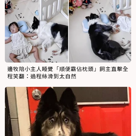
邊牧陪小主人睡覺「順便霸佔枕頭」飼主直擊全
程笑翻：過程絲滑到太自然