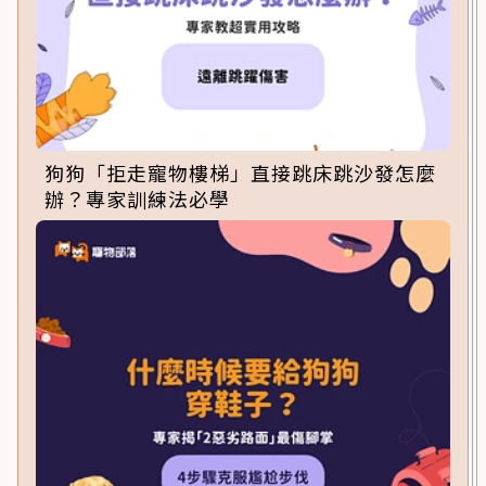
狗狗「拒走寵物樓梯」直接跳床跳沙發怎麼
辦？專家訓練法必學