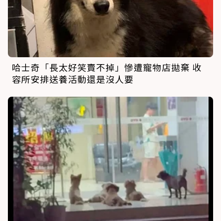
哈士奇「長太好笑賣不掉」慘遭寵物店拋棄 收
容所安排送養活動還是沒人要