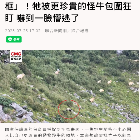
框」！牠被更珍貴的怪牛包圍狂
盯 嚇到一臉懵逃了
2023-07-25 17:02
聯合新聞網／綜合報導
國家保護區的保育員捕捉到罕見畫面，一隻野生貓熊不小心闖
入比自己更珍貴的動物羚牛的領地，本來想說要找竹子吃結果