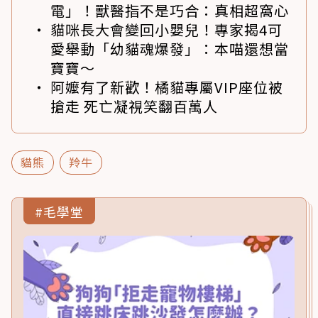
電」！獸醫指不是巧合：真相超窩心
貓咪長大會變回小嬰兒！專家揭4可
愛舉動「幼貓魂爆發」：本喵還想當
寶寶～
阿嬤有了新歡！橘貓專屬VIP座位被
搶走 死亡凝視笑翻百萬人
貓熊
羚牛
#毛學堂