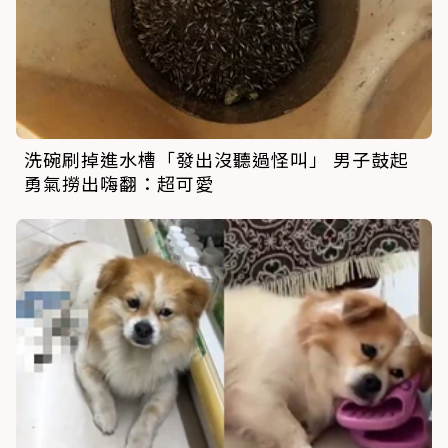
洗碗刷掉進水槽「發出沒聽過怪叫」 男子鼓起
勇氣撈出嗨翻：超可愛