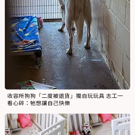
收容所狗狗「二度被退貨」獨自玩玩具 志工一
看心碎：牠想讓自己快樂