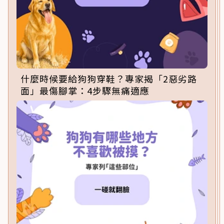
什麼時候要給狗狗穿鞋？專家揭「2惡劣路
面」最傷腳掌：4步驟無痛適應