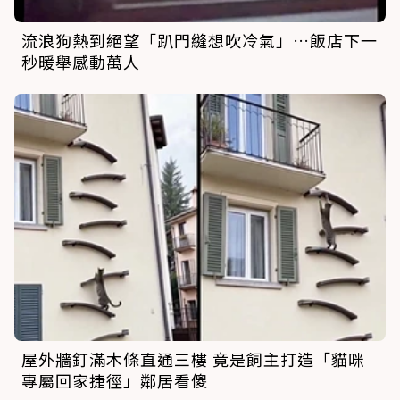
流浪狗熱到絕望「趴門縫想吹冷氣」…飯店下一
秒暖舉感動萬人
屋外牆釘滿木條直通三樓 竟是飼主打造「貓咪
專屬回家捷徑」鄰居看傻