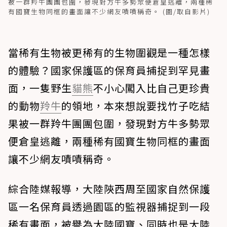
被一群羚牛團團包圍，發現對方牛多勢眾便倉皇逃離，兩種稀
有國寶生物同框的畫面讓不少網友嘖嘖稱奇。 (圖/取自影片)
當稀有生物被更稀有的生物圍觀是一種怎樣
的體驗？國家保護區的保育員捕捉到罕見畫
面，一隻野生
貓熊
不小心闖入比自己更珍貴
的動物
羚牛
的領地，本來想說要找竹子吃結
果被一群羚牛團團包圍，發現對方牛多勢眾
便倉皇逃離，兩種稀有國寶生物同框的畫面
讓不少網友嘖嘖稱奇。
綜合陸媒報導，大陸陝西周至國家自然保護
區一名保育員透過園區的監視器捕捉到一段
稀有畫面，被譽為大陸國寶、同時也是大陸