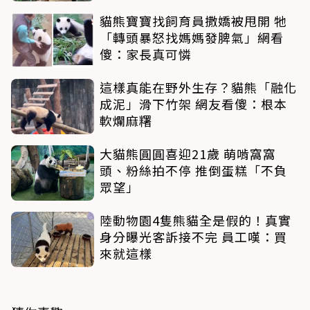
貓熊寶寶找飼育員撒嬌被甩開 牠
「轉頭暴怒找媽媽發脾氣」網看
傻：家長真可憐
這樣真能在野外生存？貓熊「融化
成泥」滑下竹架 網友看傻：根本
軟爛麻糬
大貓熊圓圓喜迎21歲 萌啃窩窩
頭、粉絲拍不停 推倒蛋糕「不負
眾望」
陸動物園4隻熊貓全是假的！真實
身分曝光客訴接不完 員工嘆：買
來就這樣