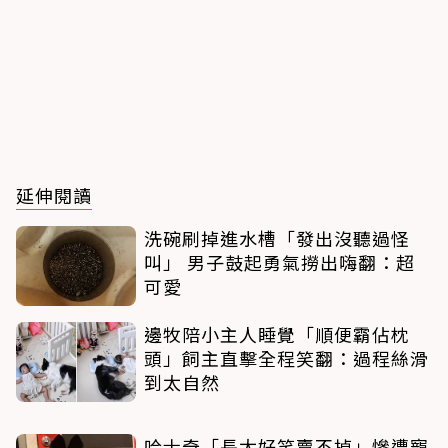
延伸閱讀
洗碗刷掉進水槽「發出沒聽過怪
叫」 男子鼓起勇氣撈出嗨翻：超
可愛
邊牧陪小主人睡覺「順便霸佔枕
頭」飼主直擊全程笑翻：過程絲滑
到太自然
哈士奇「長太好笑賣不掉」慘遭寵