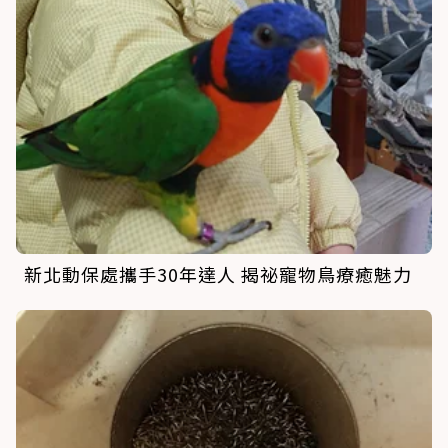
新北動保處攜手30年達人 揭祕寵物鳥療癒魅力