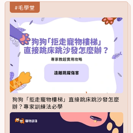
#毛學堂
狗狗「拒走寵物樓梯」直接跳床跳沙發怎麼
辦？專家訓練法必學