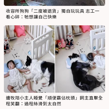
收容所狗狗「二度被退貨」獨自玩玩具 志工一
看心碎：牠想讓自己快樂
邊牧陪小主人睡覺「順便霸佔枕頭」飼主直擊全
程笑翻：過程絲滑到太自然