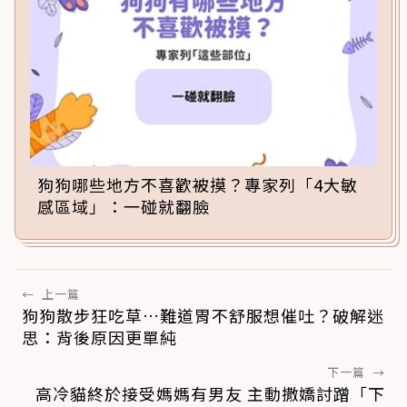
狗狗哪些地方不喜歡被摸？專家列「4大敏
感區域」：一碰就翻臉
←
上一篇
狗狗散步狂吃草…難道胃不舒服想催吐？破解迷
思：背後原因更單純
下一篇
→
高冷貓終於接受媽媽有男友 主動撒嬌討蹭「下