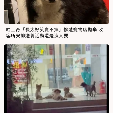
哈士奇「長太好笑賣不掉」慘遭寵物店拋棄 收
容所安排送養活動還是沒人要