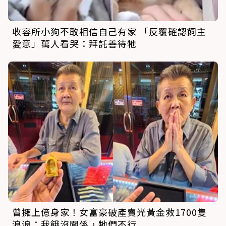
收容所小狗不敢相信自己有家 「反覆確認飼主
愛意」萬人看哭：拜託善待牠
曾擁上億身家！女富豪破產賣光黃金救1700隻
浪浪：我餓沒關係，牠們不行