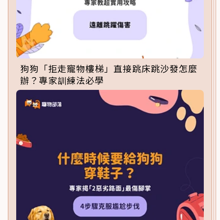
狗狗「拒走寵物樓梯」直接跳床跳沙發怎麼
辦？專家訓練法必學