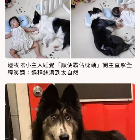
邊牧陪小主人睡覺「順便霸佔枕頭」飼主直擊全
程笑翻：過程絲滑到太自然