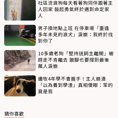
社區流浪狗每天看著狗同伴跟著主
人回家 鼓起勇氣終於遇到命定家
人
男子換地點上班 在停車場「重逢
多年未見的浪犬」淚崩：我終於找
到你了
10多歲老狗「堅持送飼主離開」被
趕走不肯離去 跛腳也要撐到最後
萬人淚崩
邊牧4年學不會握手！主人崩潰
「以為養到學渣」真相傻眼：笨的
竟是我
猜你喜歡