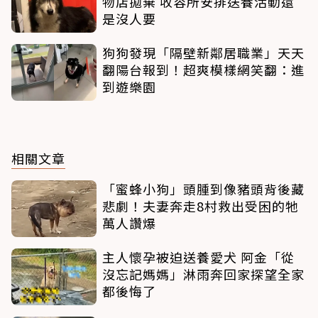
物店拋棄 收容所安排送養活動還
是沒人要
狗狗發現「隔壁新鄰居職業」天天
翻陽台報到！超爽模樣網笑翻：進
到遊樂園
相關文章
「蜜蜂小狗」頭腫到像豬頭背後藏
悲劇！夫妻奔走8村救出受困的牠
萬人讚爆
主人懷孕被迫送養愛犬 阿金「從
沒忘記媽媽」淋雨奔回家探望全家
都後悔了