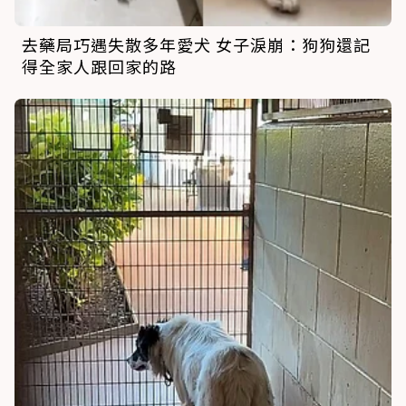
去藥局巧遇失散多年愛犬 女子淚崩：狗狗還記
得全家人跟回家的路