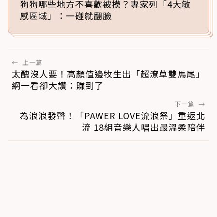
狗狗哪些地方不喜歡被摸？專家列「4大敏
感區域」：一碰就翻臉
←
上一篇
太醜沒人要！高顏值邊牧生出「超潦草雙馬尾」
網一看卻大讚：賺到了
下一篇
→
為浪浪發聲！「PAWER LOVE流浪祭」重返北
流 18組音樂人唱出最溫柔陪伴