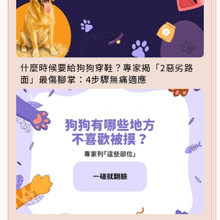
什麼時候要給狗狗穿鞋？專家揭「2惡劣路
面」最傷腳掌：4步驟無痛適應