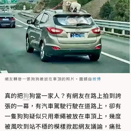
網友轉發一張狗狗被放在車頂的照片。圖擷自
微博
真的把
狗
狗當一家人？有網友在路上拍到誇
張的一幕，有汽車駕駛行駛在道路上，卻有
一隻狗狗疑似只用牽繩被放在車頂上，幾度
被風吹到站不穩的模樣掀起網友議論，痛批