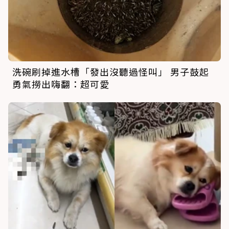
洗碗刷掉進水槽「發出沒聽過怪叫」 男子鼓起
勇氣撈出嗨翻：超可愛