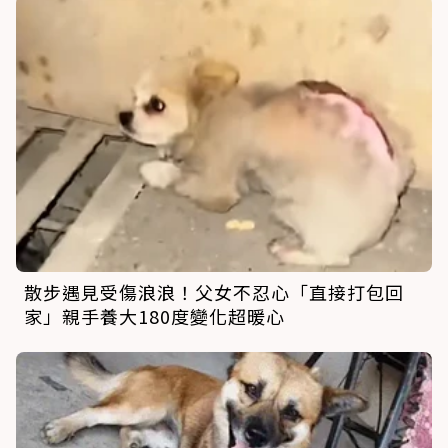
散步遇見受傷浪浪！父女不忍心「直接打包回
家」親手養大180度變化超暖心