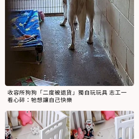
收容所狗狗「二度被退貨」獨自玩玩具 志工一
看心碎：牠想讓自己快樂