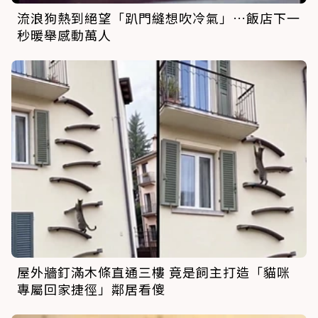
流浪狗熱到絕望「趴門縫想吹冷氣」…飯店下一
秒暖舉感動萬人
屋外牆釘滿木條直通三樓 竟是飼主打造「貓咪
專屬回家捷徑」鄰居看傻