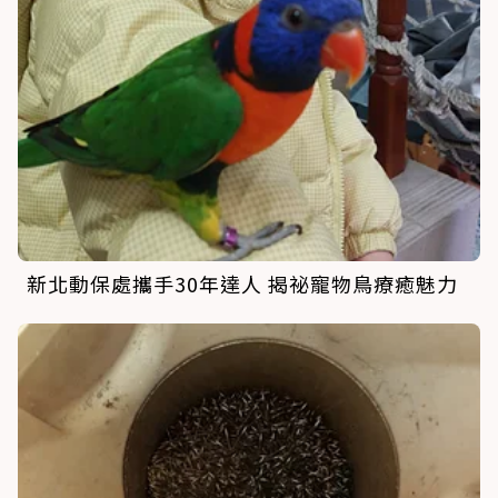
新北動保處攜手30年達人 揭祕寵物鳥療癒魅力