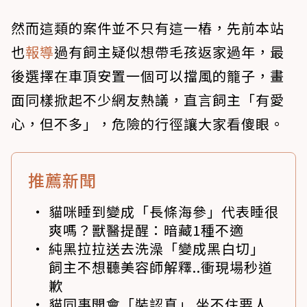
然而這類的案件並不只有這一樁，先前本站
也
報導
過有飼主疑似想帶毛孩返家過年，最
後選擇在車頂安置一個可以擋風的籠子，畫
面同樣掀起不少網友熱議，直言飼主「有愛
心，但不多」，危險的行徑讓大家看傻眼。
推薦新聞
貓咪睡到變成「長條海參」代表睡很
爽嗎？獸醫提醒：暗藏1種不適
純黑拉拉送去洗澡「變成黑白切」
飼主不想聽美容師解釋..衝現場秒道
歉
貓同事開會「裝認真」 坐不住要人