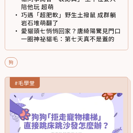
陪他玩 超萌
巧遇「超肥軟」野生土撥鼠 成群躺
岩石堆萌翻了
愛貓頭七悄悄回家？唐綺陽驚見門口
一圈神祕貓毛：第七天真不是蓋的
狗
#毛學堂