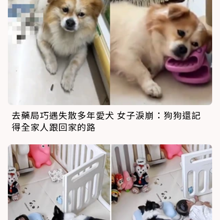
去藥局巧遇失散多年愛犬 女子淚崩：狗狗還記
得全家人跟回家的路