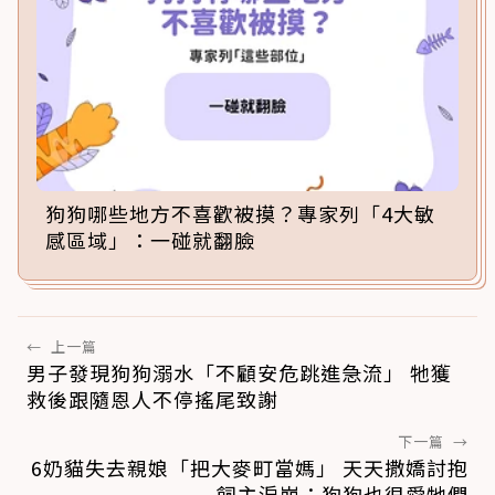
狗狗哪些地方不喜歡被摸？專家列「4大敏
感區域」：一碰就翻臉
←
上一篇
男子發現狗狗溺水「不顧安危跳進急流」 牠獲
救後跟隨恩人不停搖尾致謝
下一篇
→
6奶貓失去親娘「把大麥町當媽」 天天撒嬌討抱
飼主淚崩：狗狗也很愛牠們