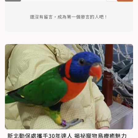
還沒有留言，成為第一個發言的人吧！
新北動保處攜手30年達人 揭祕寵物鳥療癒魅力