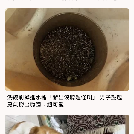
洗碗刷掉進水槽「發出沒聽過怪叫」 男子鼓起
勇氣撈出嗨翻：超可愛