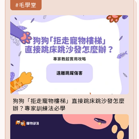
#毛學堂
狗狗「拒走寵物樓梯」直接跳床跳沙發怎麼
辦？專家訓練法必學