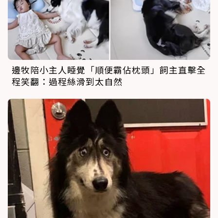
邊牧陪小主人睡覺「順便霸佔枕頭」飼主直擊全
程笑翻：過程絲滑到太自然