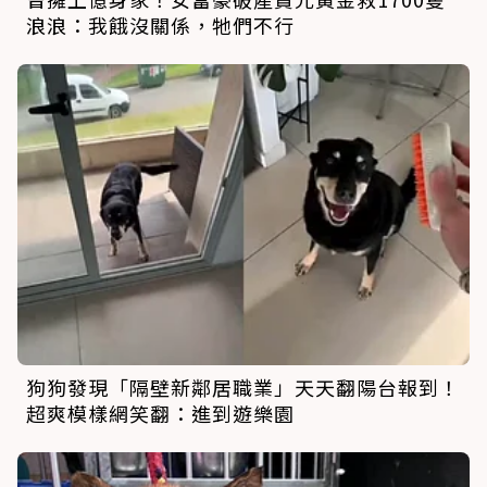
浪浪：我餓沒關係，牠們不行
狗狗發現「隔壁新鄰居職業」天天翻陽台報到！
超爽模樣網笑翻：進到遊樂園