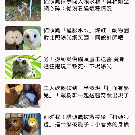
貓頭鷹揮手向人類求救！真相讓全
網心碎：從沒看過這種情況
貓頭鷹「撞臉水梨」爆紅！動物園
對比照曝光網笑翻：同設計師吧
劣！撿到受傷貓頭鷹未送醫 竟抓
翅狂甩玩弄致死…下場曝光
工人砍樹砍到一半發現「裡面有嬰
兒」！載樹幹一起送醫奇蹟出現了
別碰我！貓頭鷹被救援後「扭頭狠
瞪」這什麼破籠子：小看我的身價