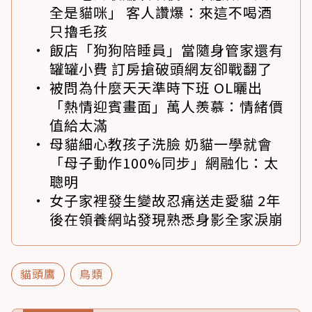
全是貓咪」 客人讚爆：來這不喝酒
只擼毛孩
飯店「狗狗陪睡員」當隨身管家還有
罐罐小費 訂房搶破頭網友卻戰翻了
被問為什麼天天準時下班 OL曬出
「熱情迎賓畫面」萬人羨慕：情緒價
值給太滿
母貓細心教孩子洗臉 奶貓一學就會
「母子動作100%同步」網融化：太
聰明
女子家裡發生變故忍痛送走愛貓 2年
後在領養網站發現熟悉身影全家淚崩
貓頭鷹
鳥類