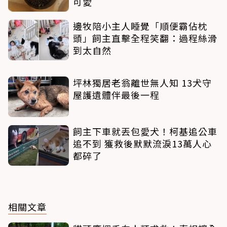
可愛
邊牧陪小主人睡覺「順便霸佔枕
頭」飼主直擊全程笑翻：過程絲滑
到太自然
坪林獨居老翁離世無人知 13犬守
屋護遺體伴最後一程
飼主下車就丟包愛犬！柯基追公車
追不到 獲救後默默流淚13萬人心
都碎了
相關文章