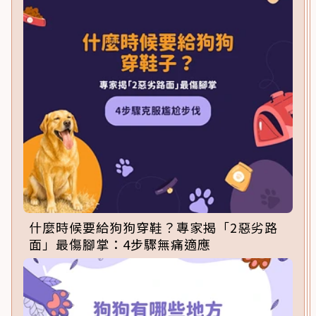
什麼時候要給狗狗穿鞋？專家揭「2惡劣路
面」最傷腳掌：4步驟無痛適應