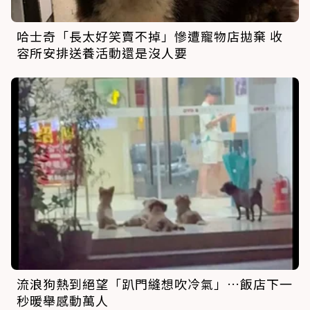
哈士奇「長太好笑賣不掉」慘遭寵物店拋棄 收
容所安排送養活動還是沒人要
流浪狗熱到絕望「趴門縫想吹冷氣」…飯店下一
秒暖舉感動萬人