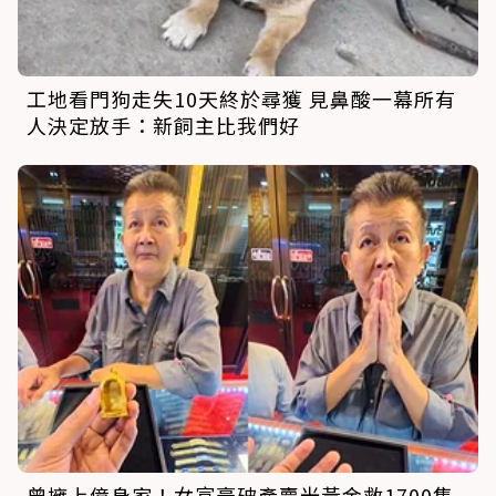
工地看門狗走失10天終於尋獲 見鼻酸一幕所有
人決定放手：新飼主比我們好
曾擁上億身家！女富豪破產賣光黃金救1700隻