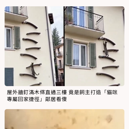
屋外牆釘滿木條直通三樓 竟是飼主打造「貓咪
專屬回家捷徑」鄰居看傻