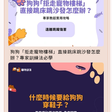
狗狗「拒走寵物樓梯」直接跳床跳沙發怎麼
辦？專家訓練法必學