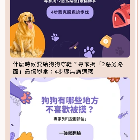
什麼時候要給狗狗穿鞋？專家揭「2惡劣路
面」最傷腳掌：4步驟無痛適應