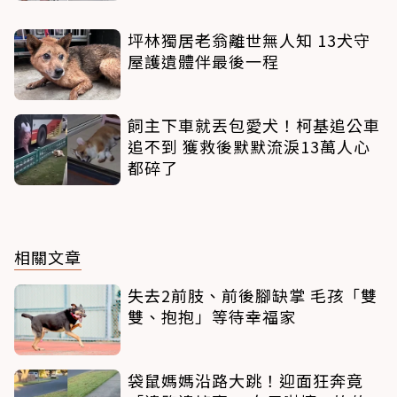
坪林獨居老翁離世無人知 13犬守
屋護遺體伴最後一程
飼主下車就丟包愛犬！柯基追公車
追不到 獲救後默默流淚13萬人心
都碎了
相關文章
失去2前肢、前後腳缺掌 毛孩「雙
雙、抱抱」等待幸福家
袋鼠媽媽沿路大跳！迎面狂奔竟