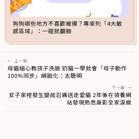
狗狗哪些地方不喜歡被摸？專家列「4大敏
感區域」：一碰就翻臉
←
上一篇
母貓細心教孩子洗臉 奶貓一學就會「母子動作
100%同步」網融化：太聰明
下一篇
→
女子家裡發生變故忍痛送走愛貓 2年後在領養網
站發現熟悉身影全家淚崩