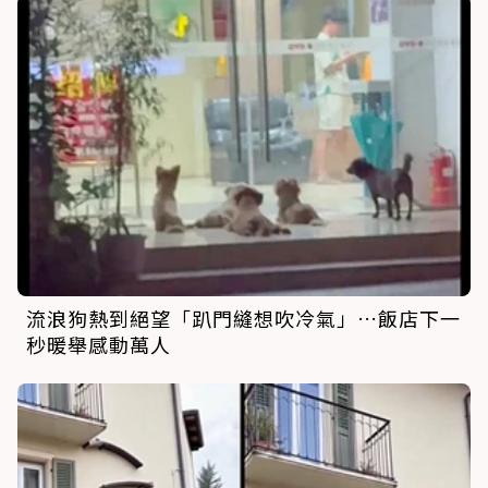
流浪狗熱到絕望「趴門縫想吹冷氣」…飯店下一
秒暖舉感動萬人