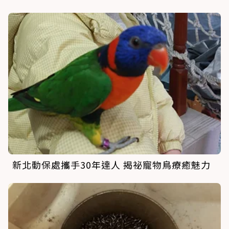
新北動保處攜手30年達人 揭祕寵物鳥療癒魅力