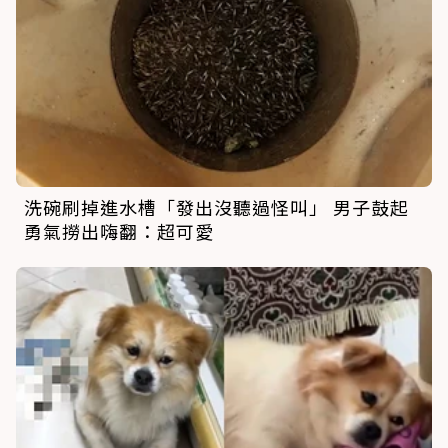
洗碗刷掉進水槽「發出沒聽過怪叫」 男子鼓起
勇氣撈出嗨翻：超可愛