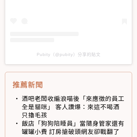
Pubity（@pubity）分享的貼文
推薦新聞
酒吧老闆收編浪喵後「來應徵的員工
全是貓咪」 客人讚爆：來這不喝酒
只擼毛孩
飯店「狗狗陪睡員」當隨身管家還有
罐罐小費 訂房搶破頭網友卻戰翻了