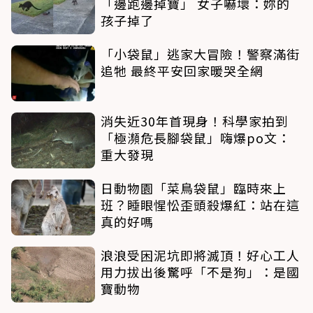
「邊跑邊掉寶」 女子嚇壞：妳的
孩子掉了
「小袋鼠」逃家大冒險！警察滿街
追牠 最終平安回家暖哭全網
消失近30年首現身！科學家拍到
「極瀕危長腳袋鼠」嗨爆po文：
重大發現
日動物園「菜鳥袋鼠」臨時來上
班？睡眼惺忪歪頭殺爆紅：站在這
真的好嗎
浪浪受困泥坑即將滅頂！好心工人
用力拔出後驚呼「不是狗」：是國
寶動物