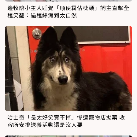
邊牧陪小主人睡覺「順便霸佔枕頭」飼主直擊全
程笑翻：過程絲滑到太自然
哈士奇「長太好笑賣不掉」慘遭寵物店拋棄 收
容所安排送養活動還是沒人要