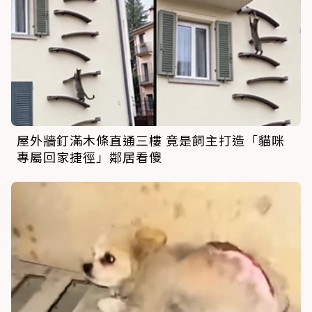
屋外牆釘滿木條直通三樓 竟是飼主打造「貓咪
專屬回家捷徑」鄰居看傻