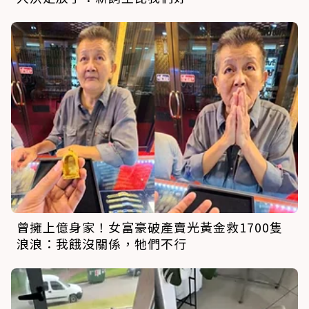
曾擁上億身家！女富豪破產賣光黃金救1700隻
浪浪：我餓沒關係，牠們不行