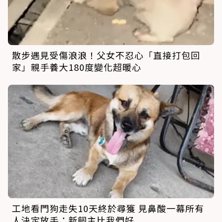
散步遇見受傷浪浪！父女不忍心「直接打包回
家」親手養大180度變化超暖心
工地看門狗走失10天終於尋獲 見鼻酸一幕所有
人決定放手：新飼主比我們好