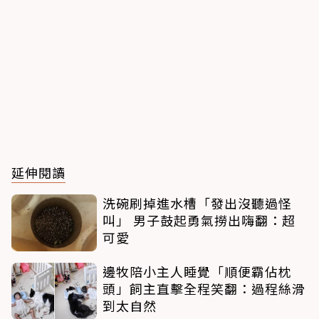
延伸閱讀
洗碗刷掉進水槽「發出沒聽過怪
叫」 男子鼓起勇氣撈出嗨翻：超
可愛
邊牧陪小主人睡覺「順便霸佔枕
頭」飼主直擊全程笑翻：過程絲滑
到太自然