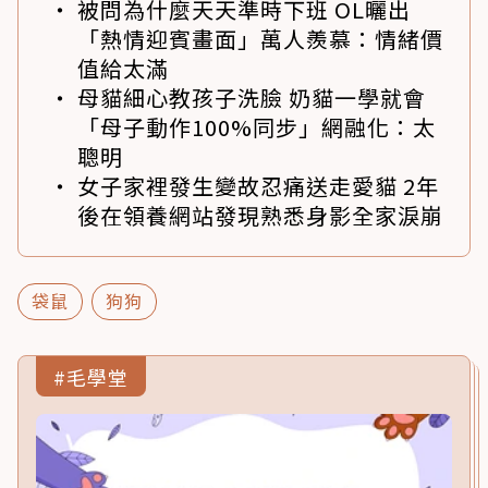
被問為什麼天天準時下班 OL曬出
「熱情迎賓畫面」萬人羨慕：情緒價
值給太滿
母貓細心教孩子洗臉 奶貓一學就會
「母子動作100%同步」網融化：太
聰明
女子家裡發生變故忍痛送走愛貓 2年
後在領養網站發現熟悉身影全家淚崩
袋鼠
狗狗
#毛學堂