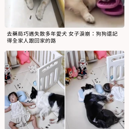
去藥局巧遇失散多年愛犬 女子淚崩：狗狗還記
得全家人跟回家的路