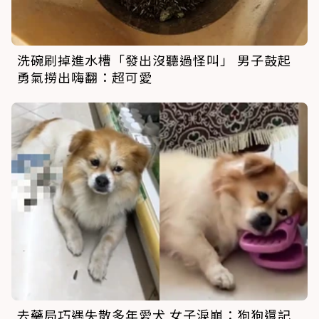
洗碗刷掉進水槽「發出沒聽過怪叫」 男子鼓起
勇氣撈出嗨翻：超可愛
去藥局巧遇失散多年愛犬 女子淚崩：狗狗還記