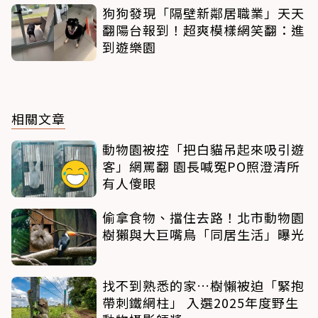
狗狗發現「隔壁新鄰居職業」天天
翻陽台報到！超爽模樣網笑翻：進
到遊樂園
相關文章
動物園被控「把白貓吊起來吸引遊
客」網罵翻 園長喊冤PO照澄清所
有人傻眼
偷拿食物、擋住去路！北市動物園
樹獺與大巨嘴鳥「同居生活」曝光
找不到熟悉的家…樹懶被迫「緊抱
帶刺鐵網柱」 入選2025年度野生