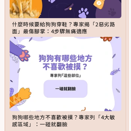
什麼時候要給狗狗穿鞋？專家揭「2惡劣路
面」最傷腳掌：4步驟無痛適應
狗狗哪些地方不喜歡被摸？專家列「4大敏
感區域」：一碰就翻臉