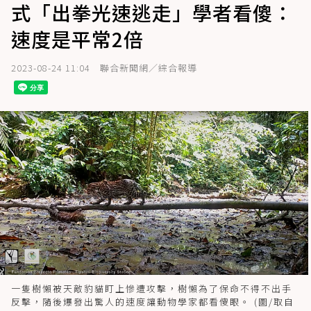
式「出拳光速逃走」學者看傻：
速度是平常2倍
2023-08-24 11:04
聯合新聞網／綜合報導
一隻樹懶被天敵豹貓盯上慘遭攻擊，樹懶為了保命不得不出手
反擊，隨後爆發出驚人的速度讓動物學家都看傻眼。 (圖/取自