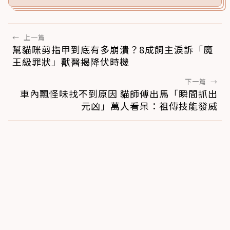
←
上一篇
幫貓咪剪指甲到底有多崩潰？8成飼主淚訴「魔
王級罪狀」獸醫揭降伏時機
下一篇
→
車內飄怪味找不到原因 貓師傅出馬「瞬間抓出
元凶」萬人看呆：祖傳技能發威