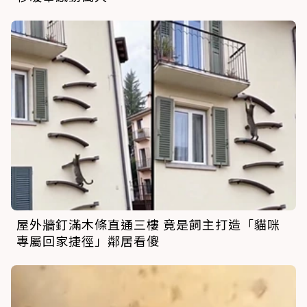
屋外牆釘滿木條直通三樓 竟是飼主打造「貓咪
專屬回家捷徑」鄰居看傻