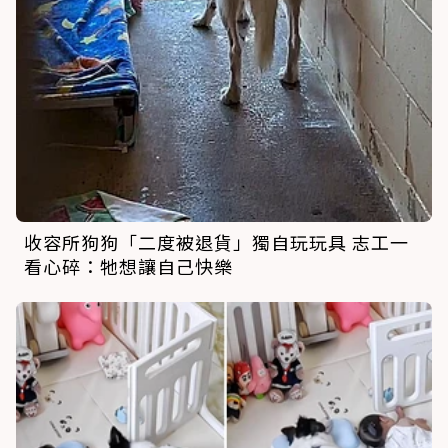
收容所狗狗「二度被退貨」獨自玩玩具 志工一
看心碎：牠想讓自己快樂