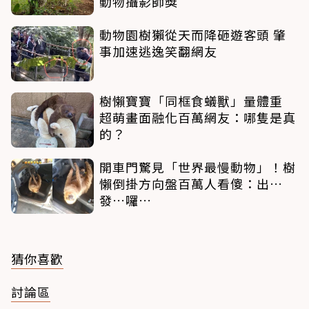
動物攝影師獎
動物園樹獺從天而降砸遊客頭 肇
事加速逃逸笑翻網友
樹懶寶寶「同框食蟻獸」量體重
超萌畫面融化百萬網友：哪隻是真
的？
開車門驚見「世界最慢動物」！樹
懶倒掛方向盤百萬人看傻：出…
發…囉…
猜你喜歡
討論區