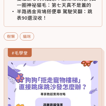
一圈神祕貓毛：第七天真不是蓋的
半路遇金背鳩搭便車 駕駛笑翻：跳
表90還沒收！
樹懶
貓咪
#毛學堂