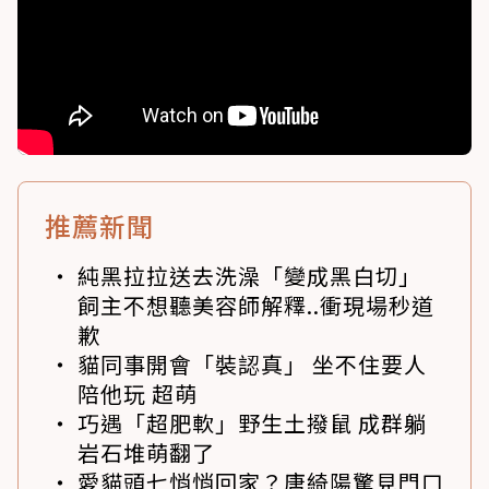
推薦新聞
純黑拉拉送去洗澡「變成黑白切」
飼主不想聽美容師解釋..衝現場秒道
歉
貓同事開會「裝認真」 坐不住要人
陪他玩 超萌
巧遇「超肥軟」野生土撥鼠 成群躺
岩石堆萌翻了
愛貓頭七悄悄回家？唐綺陽驚見門口