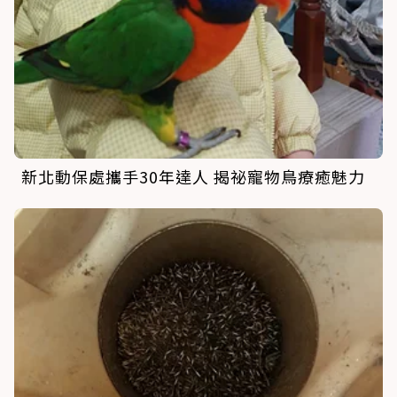
新北動保處攜手30年達人 揭祕寵物鳥療癒魅力