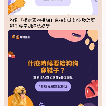
狗狗「拒走寵物樓梯」直接跳床跳沙發怎麼
辦？專家訓練法必學