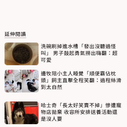
延伸閱讀
洗碗刷掉進水槽「發出沒聽過怪
叫」 男子鼓起勇氣撈出嗨翻：超
可愛
邊牧陪小主人睡覺「順便霸佔枕
頭」飼主直擊全程笑翻：過程絲滑
到太自然
哈士奇「長太好笑賣不掉」慘遭寵
物店拋棄 收容所安排送養活動還
是沒人要