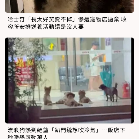
哈士奇「長太好笑賣不掉」慘遭寵物店拋棄 收
容所安排送養活動還是沒人要
流浪狗熱到絕望「趴門縫想吹冷氣」…飯店下一
秒暖舉感動萬人