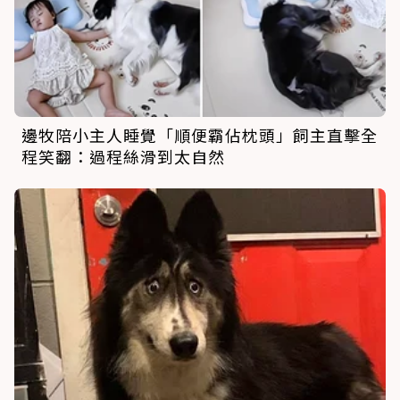
邊牧陪小主人睡覺「順便霸佔枕頭」飼主直擊全
程笑翻：過程絲滑到太自然