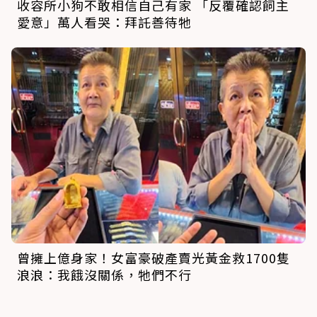
收容所小狗不敢相信自己有家 「反覆確認飼主
愛意」萬人看哭：拜託善待牠
曾擁上億身家！女富豪破產賣光黃金救1700隻
浪浪：我餓沒關係，牠們不行