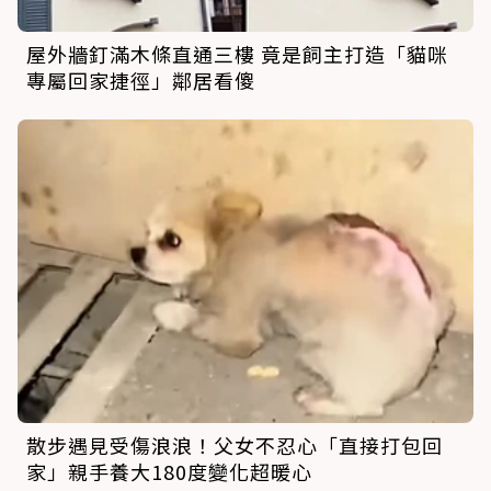
屋外牆釘滿木條直通三樓 竟是飼主打造「貓咪
專屬回家捷徑」鄰居看傻
散步遇見受傷浪浪！父女不忍心「直接打包回
家」親手養大180度變化超暖心