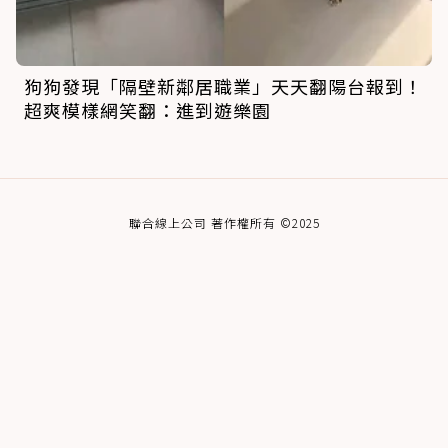
狗狗發現「隔壁新鄰居職業」天天翻陽台報到！
超爽模樣網笑翻：進到遊樂園
聯合線上公司 著作權所有 ©2025