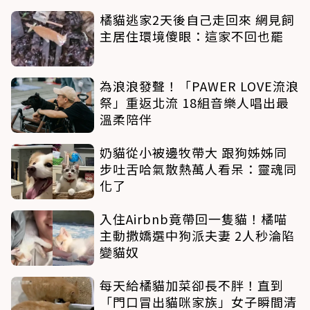
橘貓逃家2天後自己走回來 網見飼
主居住環境傻眼：這家不回也罷
為浪浪發聲！「PAWER LOVE流浪
祭」重返北流 18組音樂人唱出最
溫柔陪伴
奶貓從小被邊牧帶大 跟狗姊姊同
步吐舌哈氣散熱萬人看呆：靈魂同
化了
入住Airbnb竟帶回一隻貓！橘喵
主動撒嬌選中狗派夫妻 2人秒淪陷
變貓奴
每天給橘貓加菜卻長不胖！直到
「門口冒出貓咪家族」女子瞬間清