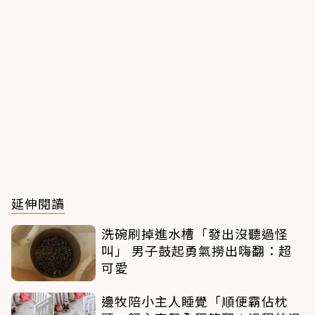
延伸閱讀
洗碗刷掉進水槽「發出沒聽過怪
叫」 男子鼓起勇氣撈出嗨翻：超
可愛
邊牧陪小主人睡覺「順便霸佔枕