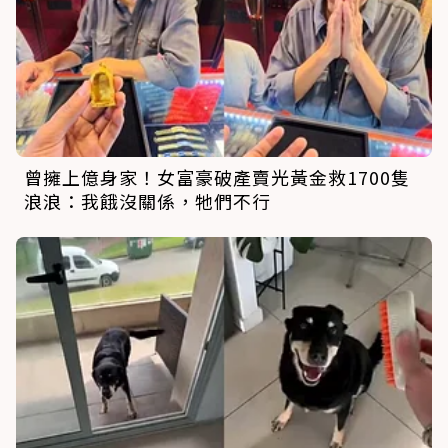
曾擁上億身家！女富豪破產賣光黃金救1700隻
浪浪：我餓沒關係，牠們不行