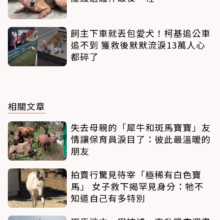
飼主下車就丟包愛犬！柯基追公車
追不到 獲救後默默流淚13萬人心
都碎了
相關文章
失去母親的「犀牛和斑馬寶寶」友
情讓保育員淚目了：彼此最溫暖的
朋友
拍賣行驚見待宰「極稀有白色寶
馬」 女子救下揭罕見身分：牠不
知道自己有多特別