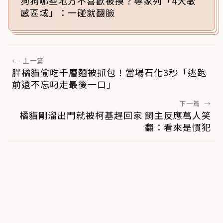
狗狗哪些地方不喜歡被摸？專家列「4大敏
感區域」：一碰就翻臉
←
上一篇
胖橘貓偷吃千層麵被抓包！當場石化3秒「逃跑
前還不忘叼走最後一口」
下一篇
→
橘貓剛溜出門就被柯基趕回家 飼主反應萬人笑
翻：看來是慣犯