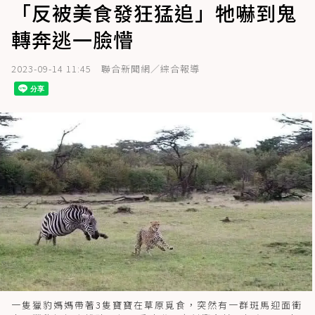
「反被美食發狂猛追」牠嚇到鬼
轉奔逃一臉懵
2023-09-14 11:45
聯合新聞網／綜合報導
一隻獵豹媽媽帶著3隻寶寶在草原覓食，突然有一群斑馬迎面衝