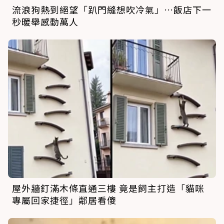
流浪狗熱到絕望「趴門縫想吹冷氣」…飯店下一
秒暖舉感動萬人
屋外牆釘滿木條直通三樓 竟是飼主打造「貓咪
專屬回家捷徑」鄰居看傻