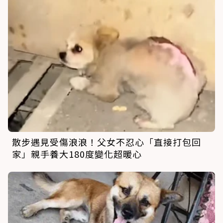
散步遇見受傷浪浪！父女不忍心「直接打包回
家」親手養大180度變化超暖心