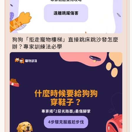
狗狗「拒走寵物樓梯」直接跳床跳沙發怎麼
辦？專家訓練法必學