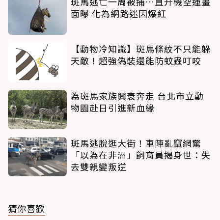
斑馬逃亡一周被捕…直升機空運畫
面曝 化為網路迷因爆紅
【動物冷知識】斑馬條紋不只能躲
天敵！超強偽裝還能防蚊蟲叮咬
為斑馬家族興衰奔走 台北市立動
物園赴日引進新血緣
斑馬逃脫逛大街！車陣亂竄網驚
「以為在非洲」飼育員揭身世：失
去雙親變叛逆
猜你喜歡