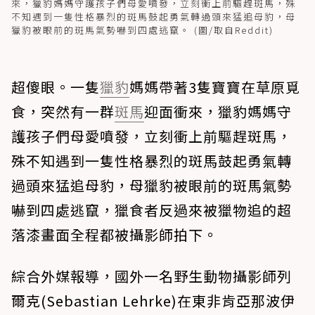
來，獵豹媽媽守護孩子們母愛噴發，立刻衝上前驅趕斑馬，殊
不知遇到一隻性格暴烈的斑馬鼓起勇氣轉過頭來猛追母豹，母
獵豹被眼前的斑馬氣勢嚇到四處逃竄。 (圖/取自Reddit)
超傻眼。一隻
獵豹
媽媽帶著3隻寶寶在草原覓
食，突然有一群
斑馬
迎面衝來，獵豹媽媽守
護孩子們母愛噴發，立刻衝上前驅趕斑馬，
殊不知遇到一隻性格暴烈的斑馬鼓起勇氣轉
過頭來猛追母豹，母獵豹被眼前的斑馬氣勢
嚇到四處逃竄，獵食者反過來被獵物追的超
落漆畫面全程都被攝影師拍下。
綜合外媒報導，國外一名野生動物攝影師列
爾克(Sebastian Lehrke)在東非肯亞那波伊