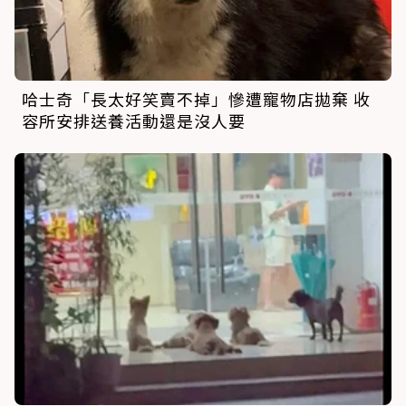
哈士奇「長太好笑賣不掉」慘遭寵物店拋棄 收
容所安排送養活動還是沒人要