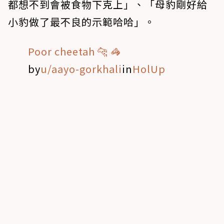
都想不到會被食物下克上」、「母豹剛好給
小豹做了最不良的示範哈哈」。
Poor cheetah 🐆 🦓
by
u/aayo-gorkhali
in
HolUp