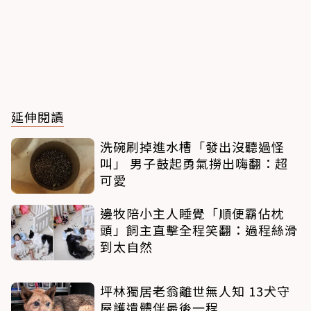
延伸閱讀
洗碗刷掉進水槽「發出沒聽過怪
叫」 男子鼓起勇氣撈出嗨翻：超
可愛
邊牧陪小主人睡覺「順便霸佔枕
頭」飼主直擊全程笑翻：過程絲滑
到太自然
坪林獨居老翁離世無人知 13犬守
屋護遺體伴最後一程