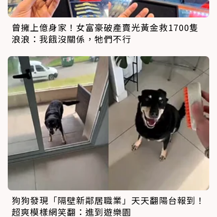
曾擁上億身家！女富豪破產賣光黃金救1700隻
浪浪：我餓沒關係，牠們不行
狗狗發現「隔壁新鄰居職業」天天翻陽台報到！
超爽模樣網笑翻：進到遊樂園