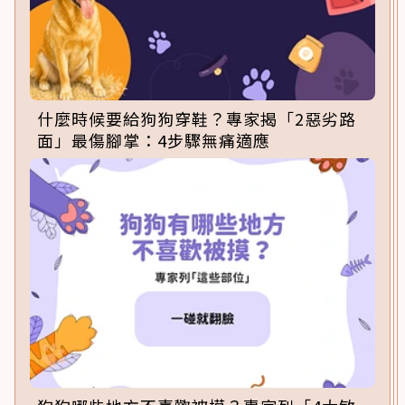
什麼時候要給狗狗穿鞋？專家揭「2惡劣路
面」最傷腳掌：4步驟無痛適應