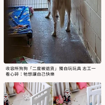
收容所狗狗「二度被退貨」獨自玩玩具 志工一
看心碎：牠想讓自己快樂