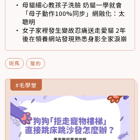
母貓細心教孩子洗臉 奶貓一學就會
「母子動作100%同步」網融化：太
聰明
女子家裡發生變故忍痛送走愛貓 2年
後在領養網站發現熟悉身影全家淚崩
斑馬
獵豹
#毛學堂