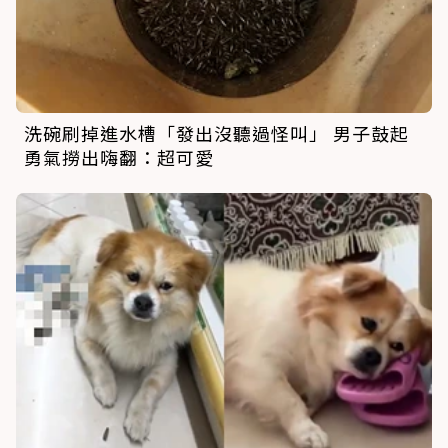
洗碗刷掉進水槽「發出沒聽過怪叫」 男子鼓起
勇氣撈出嗨翻：超可愛