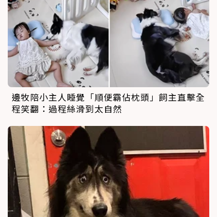
邊牧陪小主人睡覺「順便霸佔枕頭」飼主直擊全
程笑翻：過程絲滑到太自然