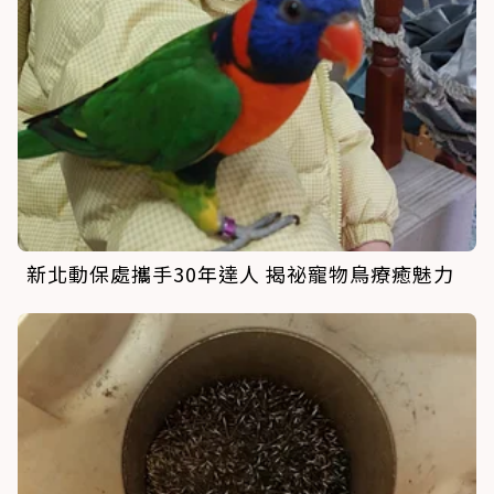
新北動保處攜手30年達人 揭祕寵物鳥療癒魅力