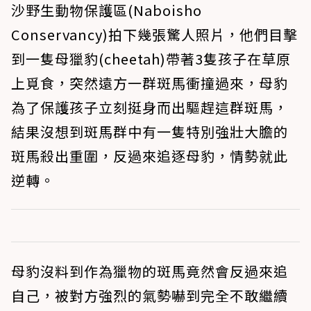
沙野生動物保護區(Naboisho
Conservancy)拍下幾張驚人照片，他們目擊
到一隻母獵豹(cheetah)帶著3隻孩子在草原
上覓食，突然遠方一群斑馬衝撞過來，母豹
為了保護孩子立刻挺身而出驅趕這群斑馬，
結果沒想到斑馬群中有一隻特別強壯大膽的
斑馬殺出重圍，反過來追逐母豹，情勢就此
逆轉。
母豹沒料到作為獵物的斑馬竟然會反過來追
自己，被對方強烈的氣勢嚇到完全不敢繼續