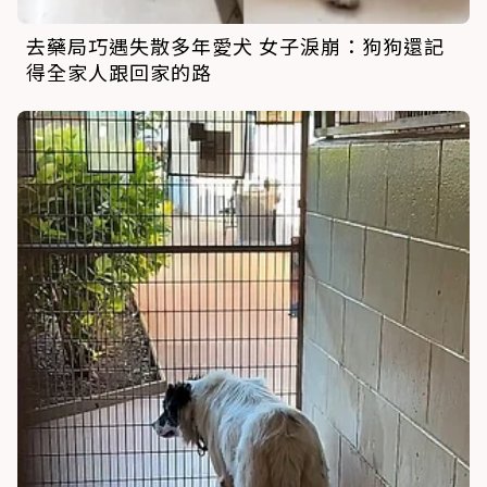
去藥局巧遇失散多年愛犬 女子淚崩：狗狗還記
得全家人跟回家的路