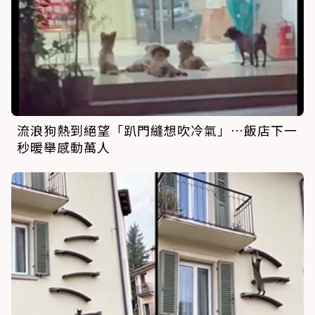
流浪狗熱到絕望「趴門縫想吹冷氣」…飯店下一
秒暖舉感動萬人