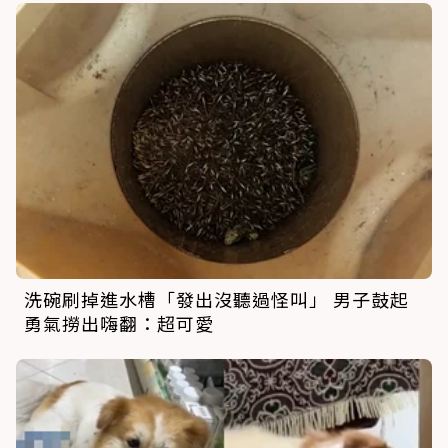
洗碗刷掉進水槽「發出沒聽過怪叫」 男子鼓起
勇氣撈出嗨翻：超可愛