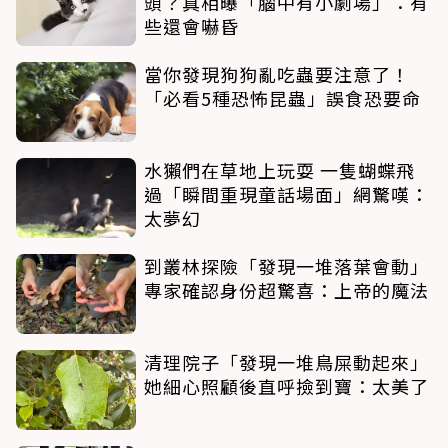
頭？真相曝「腦中有小劇場」：有
些還會嚇昏
當你發現狗狗亂吃蟲要注意了！
「必看5種恐怖昆蟲」誤食恐要命
水獺們在草地上玩耍 一隻蝴蝶飛
過「瞬間重現童話場面」網驚嘆：
太夢幻
到叢林探險「發現一堆落葉會動」
專家確認身份超驚喜：上帝的魔法
清理院子「發現一堆鳥屎動起來」
她細心照顧後直呼撿到寶：太美了