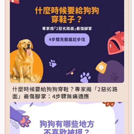
什麼時候要給狗狗穿鞋？專家揭「2惡劣路
面」最傷腳掌：4步驟無痛適應