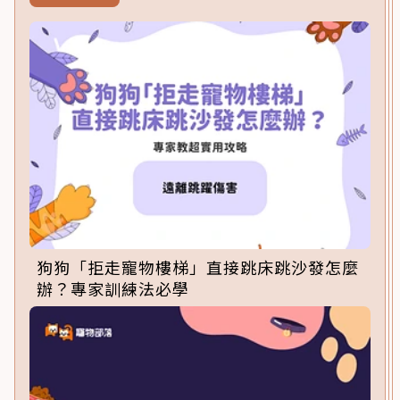
狗狗「拒走寵物樓梯」直接跳床跳沙發怎麼
辦？專家訓練法必學