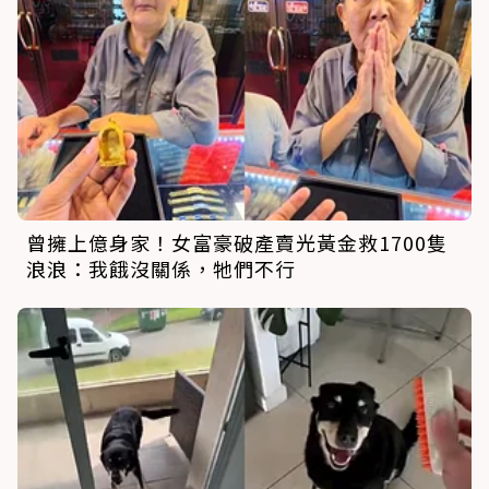
曾擁上億身家！女富豪破產賣光黃金救1700隻
浪浪：我餓沒關係，牠們不行