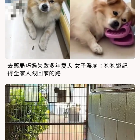
去藥局巧遇失散多年愛犬 女子淚崩：狗狗還記
得全家人跟回家的路