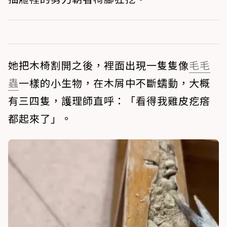
她把木椅割開之後，裡面出現一隻隻像
毛毛
蟲
一樣的小生物，在木屑中不斷蠕動，大概
有三四隻，護理師直呼：「看得我雞皮疙瘩
都起來了」。