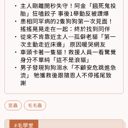
主人剛離開秒失守！阿金「餓死鬼投
胎」狂嗑餃子 事後1舉動反被讚爆
患相同罕病的2隻狗狗第一次見面！
搖搖晃晃走在一起：終於找到同伴
從來不肯靠近主人…孤僻老貓「第一
次主動走近床邊」 原因暖哭網友
車頭卡著一隻貓！救援人員一看驚覺
身分不單純「這不是浪貓」
男子發現狗狗溺水「不顧安危跳進急
流」 牠獲救後跟隨恩人不停搖尾致
謝
昆蟲
毛毛蟲
#毛學堂