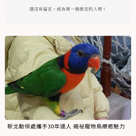
還沒有留言，成為第一個發言的人吧！
新北動保處攜手30年達人 揭祕寵物鳥療癒魅力