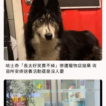
哈士奇「長太好笑賣不掉」慘遭寵物店拋棄 收
容所安排送養活動還是沒人要