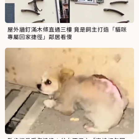
屋外牆釘滿木條直通三樓 竟是飼主打造「貓咪
專屬回家捷徑」鄰居看傻