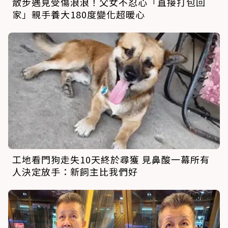
散步遇見受傷浪浪！父女不忍心「直接打包回
家」親手養大180度變化超暖心
工地看門狗走失10天終於尋獲 見鼻酸一幕所有
人決定放手：新飼主比我們好