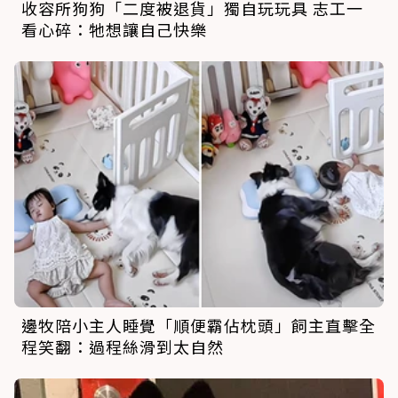
收容所狗狗「二度被退貨」獨自玩玩具 志工一
看心碎：牠想讓自己快樂
邊牧陪小主人睡覺「順便霸佔枕頭」飼主直擊全
程笑翻：過程絲滑到太自然