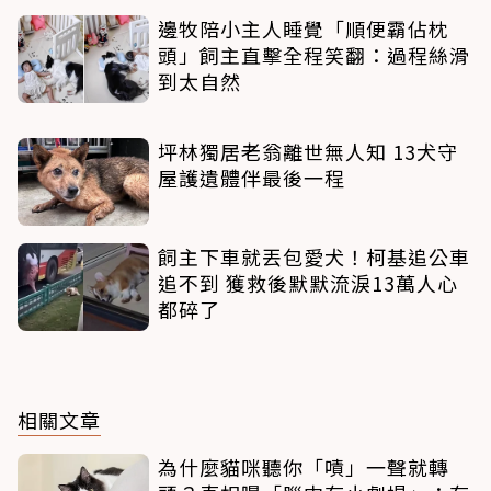
邊牧陪小主人睡覺「順便霸佔枕
頭」飼主直擊全程笑翻：過程絲滑
到太自然
坪林獨居老翁離世無人知 13犬守
屋護遺體伴最後一程
飼主下車就丟包愛犬！柯基追公車
追不到 獲救後默默流淚13萬人心
都碎了
相關文章
為什麼貓咪聽你「嘖」一聲就轉