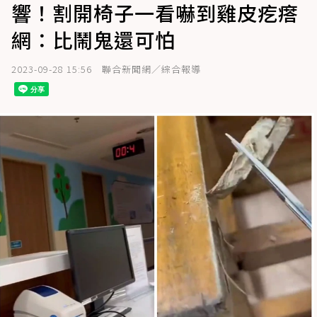
響！割開椅子一看嚇到雞皮疙瘩
網：比鬧鬼還可怕
2023-09-28 15:56
聯合新聞網／綜合報導