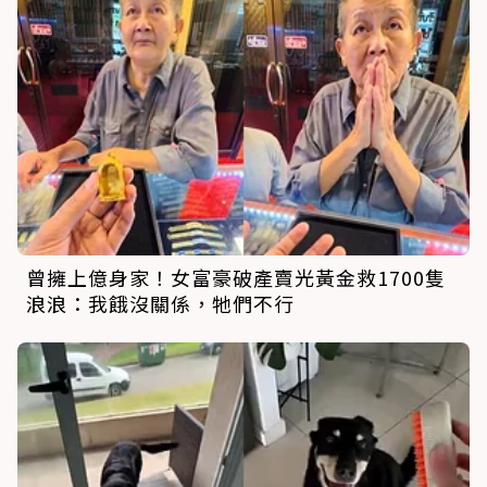
曾擁上億身家！女富豪破產賣光黃金救1700隻
浪浪：我餓沒關係，牠們不行