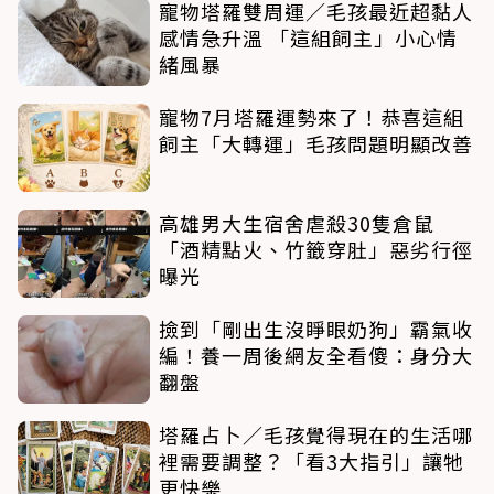
寵物塔羅雙周運／毛孩最近超黏人
感情急升溫 「這組飼主」小心情
緒風暴
寵物7月塔羅運勢來了！恭喜這組
飼主「大轉運」毛孩問題明顯改善
高雄男大生宿舍虐殺30隻倉鼠
「酒精點火、竹籤穿肚」惡劣行徑
曝光
撿到「剛出生沒睜眼奶狗」霸氣收
編！養一周後網友全看傻：身分大
翻盤
塔羅占卜／毛孩覺得現在的生活哪
裡需要調整？「看3大指引」讓牠
更快樂