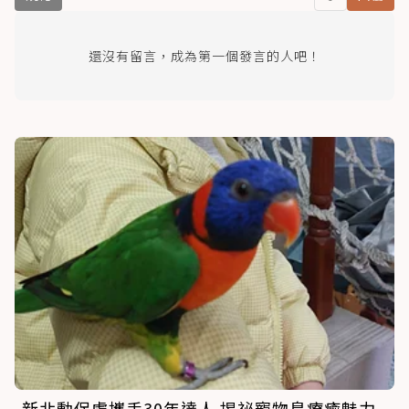
還沒有留言，成為第一個發言的人吧！
新北動保處攜手30年達人 揭祕寵物鳥療癒魅力