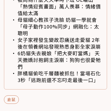
「熱情迎賓畫面」萬人羨慕：情緒價
值給太滿
母貓細心教孩子洗臉 奶貓一學就會
「母子動作100%同步」網融化：太
聰明
女子家裡發生變故忍痛送走愛貓 2年
後在領養網站發現熟悉身影全家淚崩
6奶貓失去親娘「把大麥町當媽」 天
天撒嬌討抱飼主淚崩：狗狗也很愛牠
們
胖橘貓偷吃千層麵被抓包！當場石化
3秒「逃跑前還不忘叼走最後一口」
倉鼠