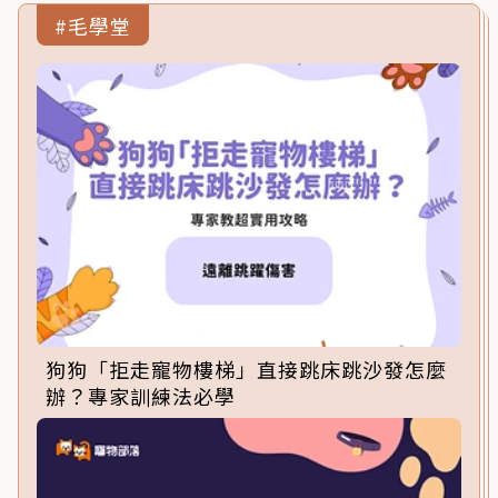
#毛學堂
狗狗「拒走寵物樓梯」直接跳床跳沙發怎麼
辦？專家訓練法必學