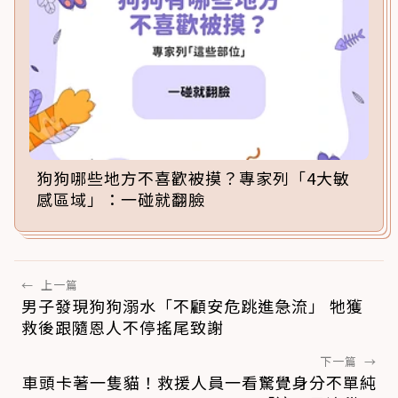
狗狗哪些地方不喜歡被摸？專家列「4大敏
感區域」：一碰就翻臉
←
上一篇
男子發現狗狗溺水「不顧安危跳進急流」 牠獲
救後跟隨恩人不停搖尾致謝
下一篇
→
車頭卡著一隻貓！救援人員一看驚覺身分不單純