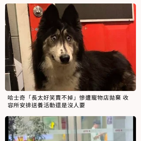
哈士奇「長太好笑賣不掉」慘遭寵物店拋棄 收
容所安排送養活動還是沒人要