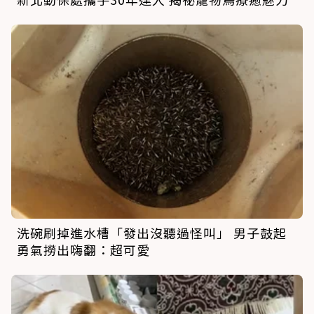
洗碗刷掉進水槽「發出沒聽過怪叫」 男子鼓起
勇氣撈出嗨翻：超可愛