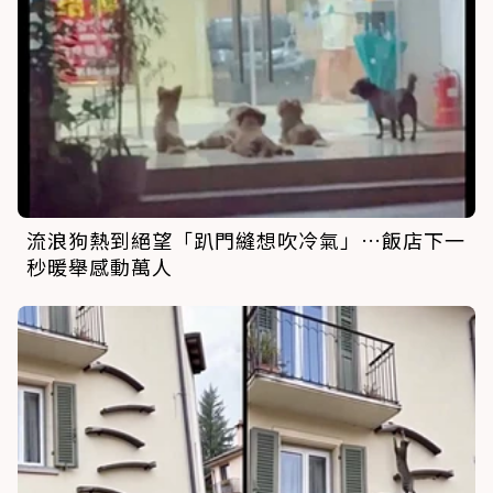
流浪狗熱到絕望「趴門縫想吹冷氣」…飯店下一
秒暖舉感動萬人