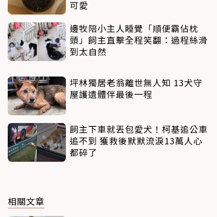
可愛
邊牧陪小主人睡覺「順便霸佔枕
頭」飼主直擊全程笑翻：過程絲滑
到太自然
坪林獨居老翁離世無人知 13犬守
屋護遺體伴最後一程
飼主下車就丟包愛犬！柯基追公車
追不到 獲救後默默流淚13萬人心
都碎了
相關文章