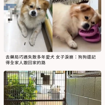
去藥局巧遇失散多年愛犬 女子淚崩：狗狗還記
得全家人跟回家的路