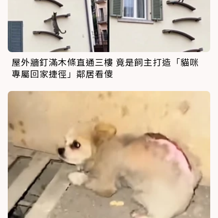
屋外牆釘滿木條直通三樓 竟是飼主打造「貓咪
專屬回家捷徑」鄰居看傻