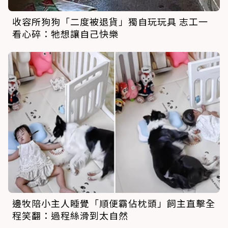
收容所狗狗「二度被退貨」獨自玩玩具 志工一
看心碎：牠想讓自己快樂
邊牧陪小主人睡覺「順便霸佔枕頭」飼主直擊全
程笑翻：過程絲滑到太自然