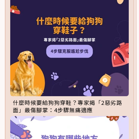
什麼時候要給狗狗穿鞋？專家揭「2惡劣路
面」最傷腳掌：4步驟無痛適應