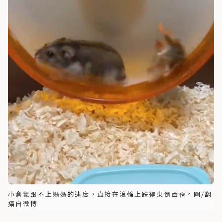
小倉鼠跟不上媽媽的速度，直接在滾輪上跌得東倒西歪。圖/翻
攝自微博