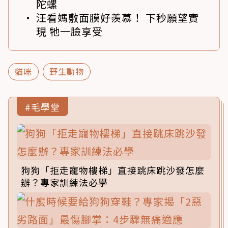
陀螺
汪看媽敷面膜好羨慕！ 下秒願望實
現 牠一臉享受
貓咪
野生動物
#毛學堂
狗狗「拒走寵物樓梯」直接跳床跳沙發怎麼
辦？專家訓練法必學