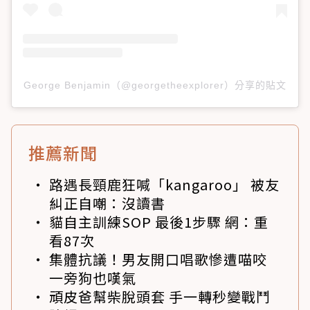
George Benjamin（@georgetheexplorer）分享的貼文
推薦新聞
路遇長頸鹿狂喊「kangaroo」 被友
糾正自嘲：沒讀書
貓自主訓練SOP 最後1步驟 網：重
看87次
集體抗議！男友開口唱歌慘遭喵咬
一旁狗也嘆氣
頑皮爸幫柴脫頭套 手一轉秒變戰鬥