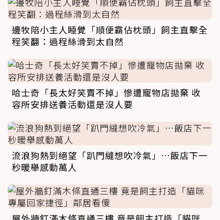
邊牧陪小主人睡覺「順便霸佔枕頭」飼主直擊全
程笑翻：過程絲滑到太自然
哈士奇「長太好笑賣不掉」慘遭寵物店拋棄 收
容所安排送養活動還是沒人要
流浪狗熱到絕望「趴門縫想吹冷氣」…飯店下一
秒暖舉感動萬人
屋外牆釘滿木條直通三樓 竟是飼主打造「貓咪