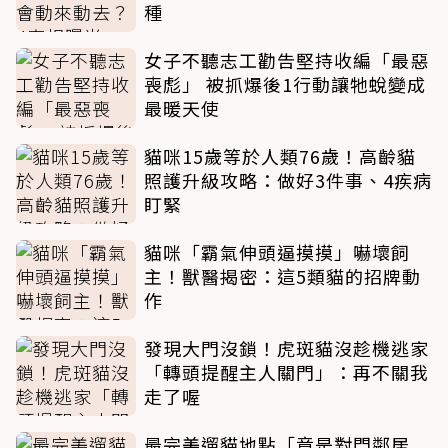
種
女子不聽志工勸告堅持收編「最惡
喪彪」 被抓爆後1行動讓牠蛻變成
最暖天使
貓咪15歲等於人類76歲！高齡貓
照護升級攻略：做好3件事、4疾病
盯緊
貓咪「霸氣伸頭逼摸摸」嚇壞飼
主！獸醫揭密：這5類貓的招牌動
作
發現大門沒鎖！虎斑貓沒趁機逃家
「轉頭提醒主人關門」：再不關我
走了喔
最完美遛貓地點「竟是對門鄰居