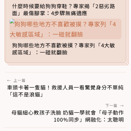
什麼時候要給狗狗穿鞋？專家揭「2惡劣路
面」最傷腳掌：4步驟無痛適應
狗狗哪些地方不喜歡被摸？專家列「4大敏
感區域」：一碰就翻臉
←
上一篇
車頭卡著一隻貓！救援人員一看驚覺身分不單純
「這不是浪貓」
下一篇
→
母貓細心教孩子洗臉 奶貓一學就會「母子動作
100%同步」網融化：太聰明