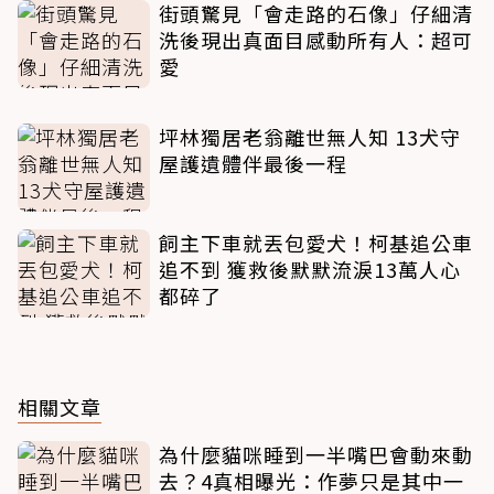
街頭驚見「會走路的石像」仔細清
洗後現出真面目感動所有人：超可
愛
坪林獨居老翁離世無人知 13犬守
屋護遺體伴最後一程
飼主下車就丟包愛犬！柯基追公車
追不到 獲救後默默流淚13萬人心
都碎了
相關文章
為什麼貓咪睡到一半嘴巴會動來動
去？4真相曝光：作夢只是其中一