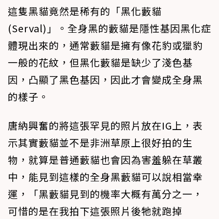
這隻黑貓竟然是稀有的「黑化藪貓
(Serval)」。全身黑的藪貓是隱性基因黑化症
體現出來的，通常藪貓是擁有像花豹或獵豹
一般的花紋，但黑化藪貓是缺少了淺色基
因，凸顯了黑色基因，因此才會變成全身黑
的樣子。
唐納興奮的將這張罕見的照片放在IG上，表
示其實藪貓並不是非洲草原上很好拍的生
物，就算是普通藪貓也會因為害羞躲在草叢
中，能見到這樣的全身黑藪貓可以說相當幸
運，「黑藪貓見到的機率大概有萬分之一，
可惜的是在我拍下這張照片後牠就跑掉