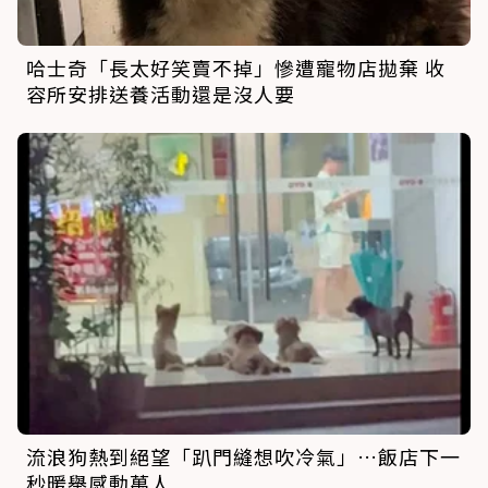
哈士奇「長太好笑賣不掉」慘遭寵物店拋棄 收
容所安排送養活動還是沒人要
流浪狗熱到絕望「趴門縫想吹冷氣」…飯店下一
秒暖舉感動萬人