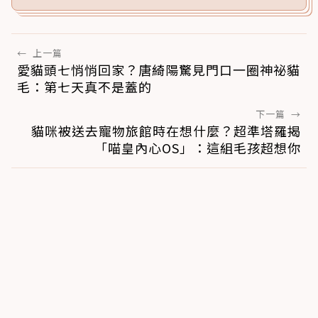
←
上一篇
愛貓頭七悄悄回家？唐綺陽驚見門口一圈神祕貓
毛：第七天真不是蓋的
下一篇
→
貓咪被送去寵物旅館時在想什麼？超準塔羅揭
「喵皇內心OS」：這組毛孩超想你