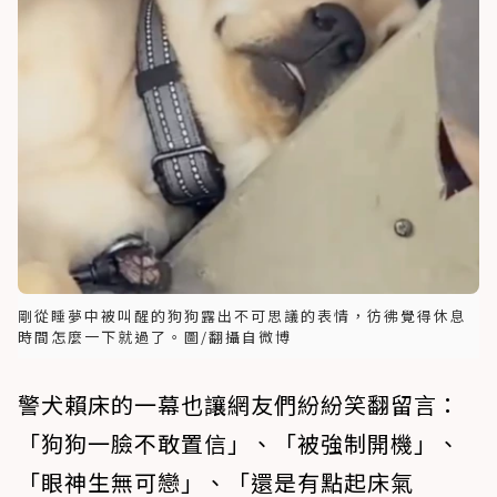
剛從睡夢中被叫醒的狗狗露出不可思議的表情，彷彿覺得休息
時間怎麼一下就過了。圖/翻攝自微博
警犬賴床的一幕也讓網友們紛紛笑翻留言：
「狗狗一臉不敢置信」、「被強制開機」、
「眼神生無可戀」、「還是有點起床氣