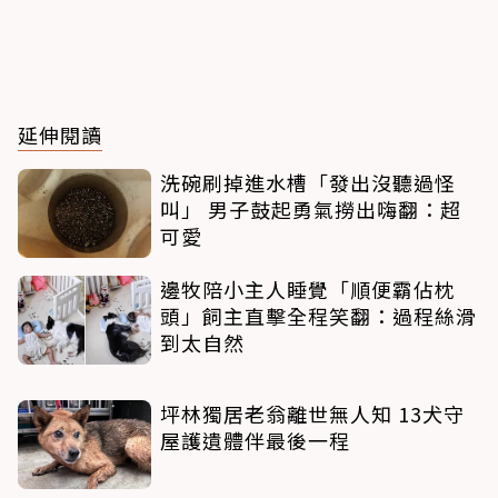
延伸閱讀
洗碗刷掉進水槽「發出沒聽過怪
叫」 男子鼓起勇氣撈出嗨翻：超
可愛
邊牧陪小主人睡覺「順便霸佔枕
頭」飼主直擊全程笑翻：過程絲滑
到太自然
坪林獨居老翁離世無人知 13犬守
屋護遺體伴最後一程