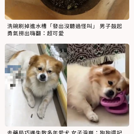
洗碗刷掉進水槽「發出沒聽過怪叫」 男子鼓起
勇氣撈出嗨翻：超可愛
去藥局巧遇失散多年愛犬 女子淚崩：狗狗還記