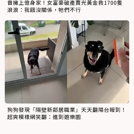
曾擁上億身家！女富豪破產賣光黃金救1700隻
浪浪：我餓沒關係，牠們不行
狗狗發現「隔壁新鄰居職業」天天翻陽台報到！
超爽模樣網笑翻：進到遊樂園