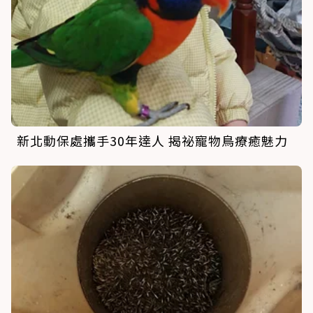
新北動保處攜手30年達人 揭祕寵物鳥療癒魅力