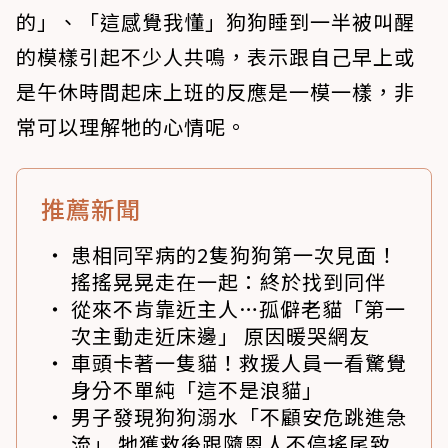
的」、「這感覺我懂」狗狗睡到一半被叫醒
的模樣引起不少人共鳴，表示跟自己早上或
是午休時間起床上班的反應是一模一樣，非
常可以理解牠的心情呢。
推薦新聞
患相同罕病的2隻狗狗第一次見面！
搖搖晃晃走在一起：終於找到同伴
從來不肯靠近主人…孤僻老貓「第一
次主動走近床邊」 原因暖哭網友
車頭卡著一隻貓！救援人員一看驚覺
身分不單純「這不是浪貓」
男子發現狗狗溺水「不顧安危跳進急
流」 牠獲救後跟隨恩人不停搖尾致