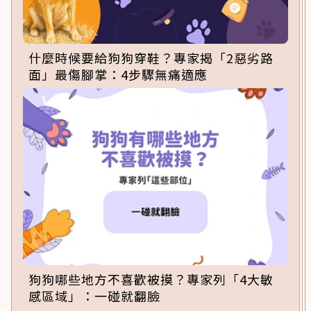
什麼時候要給狗狗穿鞋？專家揭「2惡劣路
面」最傷腳掌：4步驟無痛適應
狗狗哪些地方不喜歡被摸？專家列「4大敏
感區域」：一碰就翻臉