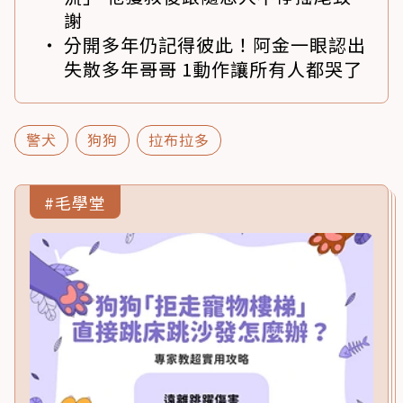
謝
分開多年仍記得彼此！阿金一眼認出
失散多年哥哥 1動作讓所有人都哭了
警犬
狗狗
拉布拉多
#毛學堂