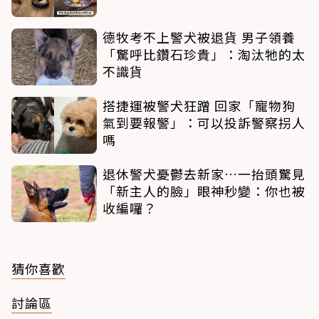
德牧考不上警犬被退貨 男子領養
「驚呼比鑽石珍貴」：淘汰牠的太
不識貨
搭捷運被警犬狂蹭 回家「寵物狗
氣到要報警」：可以投訴警察拐人
嗎
退休警犬憂鬱去新家…一抬頭驚見
「新主人的臉」眼神秒變：你也被
收編囉？
猜你喜歡
討論區