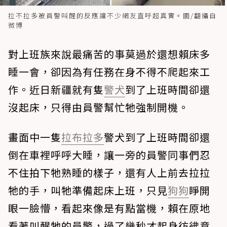
拉不拉多被員警叫醒的反應讓不少網友直呼超真實。圖/翻攝自
微博
對上班族來說最痛苦的事莫過於還想賴床多
睡一會，卻因為有任務在身不得不爬起來工
作。近日新疆就有隻
警犬
到了上班時間卻還
沒起床，只得由員警幫忙牠強制開機。
畫面中一隻
拉布拉多
警犬到了上班時間卻還
倒在車裡呼呼大睡，讓一旁的員警同事們忍
不住拍下牠熟睡的樣子，還有人上前去拉拉
牠的手，叫牠準備起床上班，只見
狗狗
睜開
眼一臉懵，看起來像是有點當機，賴在原地
看著叫醒牠的員警，過了幾秒才起身彷彿意