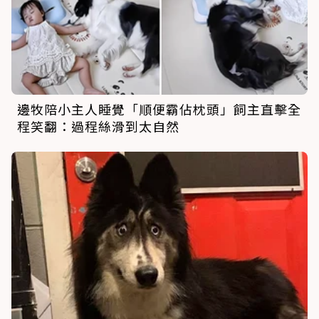
邊牧陪小主人睡覺「順便霸佔枕頭」飼主直擊全
程笑翻：過程絲滑到太自然