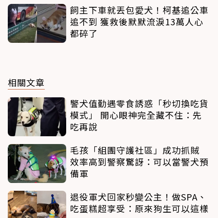
飼主下車就丟包愛犬！柯基追公車
追不到 獲救後默默流淚13萬人心
都碎了
相關文章
警犬值勤遇零食誘惑「秒切換吃貨
模式」 開心眼神完全藏不住：先
吃再說
毛孩「組團守護社區」成功抓賊
效率高到警察驚訝：可以當警犬預
備軍
退役軍犬回家秒變公主！做SPA、
吃蛋糕超享受：原來狗生可以這樣