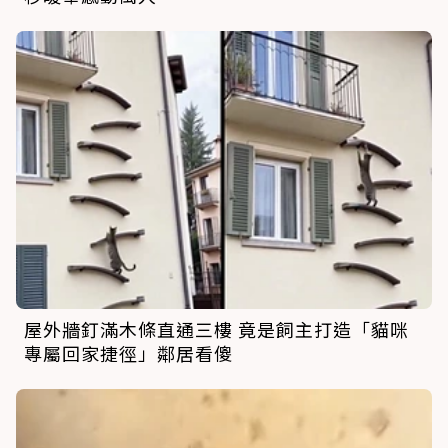
屋外牆釘滿木條直通三樓 竟是飼主打造「貓咪
專屬回家捷徑」鄰居看傻