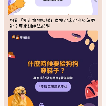
狗狗「拒走寵物樓梯」直接跳床跳沙發怎麼
辦？專家訓練法必學