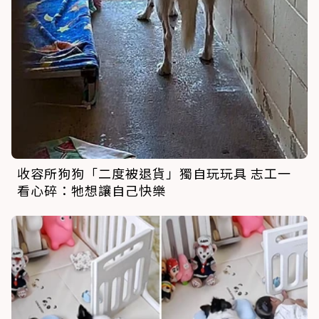
收容所狗狗「二度被退貨」獨自玩玩具 志工一
看心碎：牠想讓自己快樂