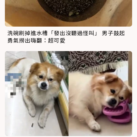
洗碗刷掉進水槽「發出沒聽過怪叫」 男子鼓起
勇氣撈出嗨翻：超可愛