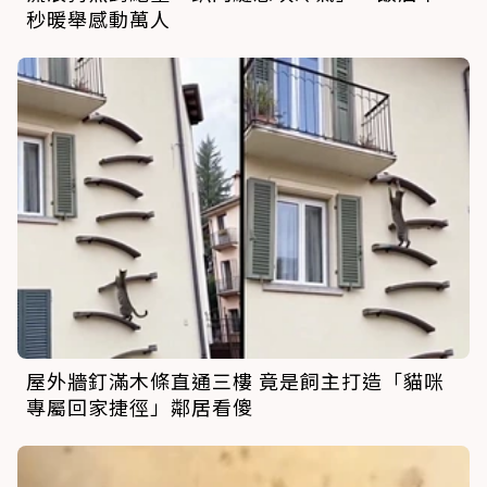
秒暖舉感動萬人
屋外牆釘滿木條直通三樓 竟是飼主打造「貓咪
專屬回家捷徑」鄰居看傻