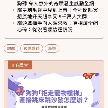
狗聽 令人意外的奇蹟發生感動全網
貓皇剃毛途中見到上帝！全程閉眼冥
想原地升天超享受 9千萬人笑翻
貓頭鷹揮手向人類求救！真相讓全網
心碎：從沒看過這種情況
鸚鵡
玄鳳鸚鵡
鳥類
#毛學堂