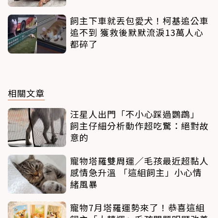
飼主下車就丟包愛犬！柯基追公車
追不到 獲救後默默流淚13萬人心
都碎了
相關文章
汪星人出門「不小心踩過鸚鵡」
飼主仔細分析動作超吃驚：絕對故
意的
寵物塔羅雙周運／毛孩最近超黏人
感情急升溫 「這組飼主」小心情
緒風暴
寵物7月塔羅運勢來了！恭喜這組