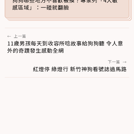
感區域」：一碰就翻臉
←
上一篇
11歲男孩每天到收容所唸故事給狗狗聽 令人意
外的奇蹟發生感動全網
下一篇
→
紅燈停 綠燈行 新竹神狗看號誌過馬路