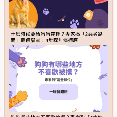
什麼時候要給狗狗穿鞋？專家揭「2惡劣路
面」最傷腳掌：4步驟無痛適應
狗狗哪些地方不喜歡被摸？專家列「4大敏