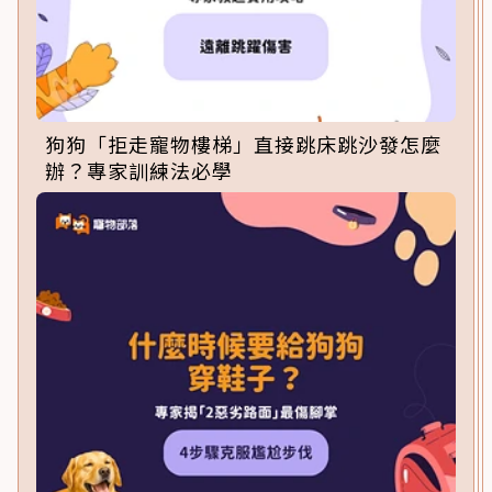
狗狗「拒走寵物樓梯」直接跳床跳沙發怎麼
辦？專家訓練法必學