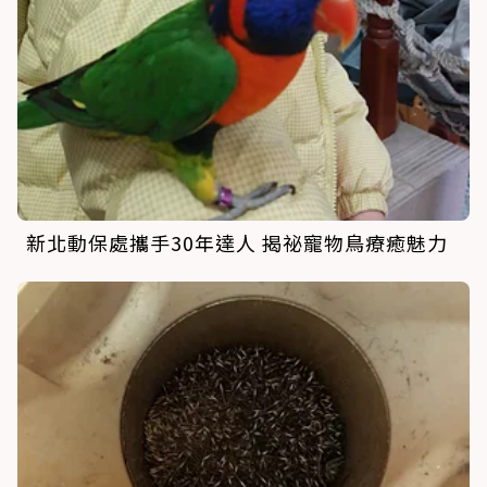
新北動保處攜手30年達人 揭祕寵物鳥療癒魅力