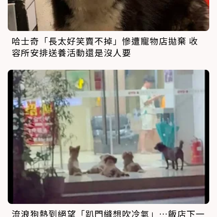
哈士奇「長太好笑賣不掉」慘遭寵物店拋棄 收
容所安排送養活動還是沒人要
流浪狗熱到絕望「趴門縫想吹冷氣」…飯店下一