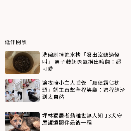
延伸閱讀
洗碗刷掉進水槽「發出沒聽過怪
叫」 男子鼓起勇氣撈出嗨翻：超
可愛
邊牧陪小主人睡覺「順便霸佔枕
頭」飼主直擊全程笑翻：過程絲滑
到太自然
坪林獨居老翁離世無人知 13犬守
屋護遺體伴最後一程