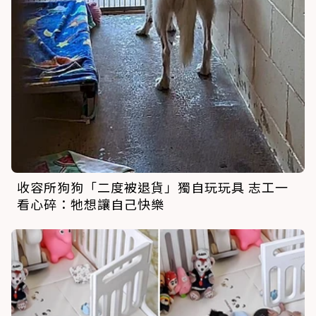
收容所狗狗「二度被退貨」獨自玩玩具 志工一
看心碎：牠想讓自己快樂