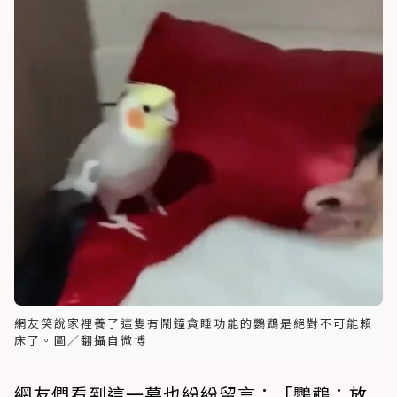
網友笑說家裡養了這隻有鬧鐘貪睡功能的鸚鵡是絕對不可能賴
床了。圖／翻攝自微博
網友們看到這一幕也紛紛留言：「鸚鵡：放