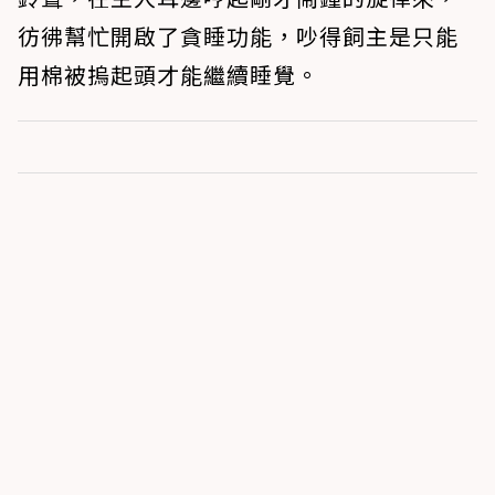
彷彿幫忙開啟了貪睡功能，吵得飼主是只能
用棉被摀起頭才能繼續睡覺。