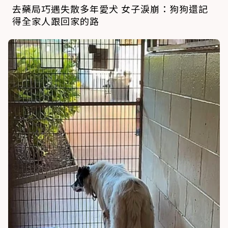
去藥局巧遇失散多年愛犬 女子淚崩：狗狗還記
得全家人跟回家的路