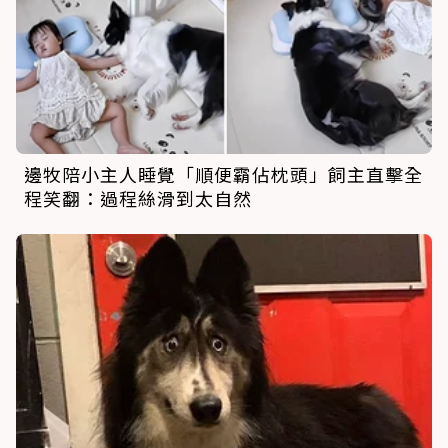
邊牧陪小主人睡覺「順便霸佔枕頭」飼主直擊全
程笑翻：過程絲滑到太自然