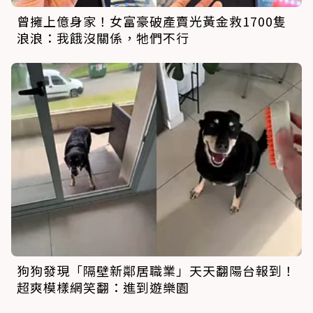
曾擁上億身家！女富豪破產賣光黃金救1700隻
浪浪：我餓沒關係，牠們不行
狗狗發現「隔壁新鄰居職業」天天翻陽台報到！
超爽模樣網笑翻：進到遊樂園