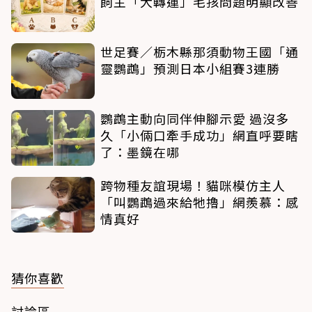
飼主「大轉運」毛孩問題明顯改善
世足賽／栃木縣那須動物王國「通
靈鸚鵡」預測日本小組賽3連勝
鸚鵡主動向同伴伸腳示愛 過沒多
久「小倆口牽手成功」網直呼要瞎
了：墨鏡在哪
跨物種友誼現場！貓咪模仿主人
「叫鸚鵡過來給牠擼」網羨慕：感
情真好
猜你喜歡
討論區