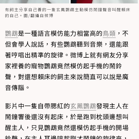
有飼主分享自己養的一隻玄鳳鸚鵡主動模仿鬧鐘聲音叫醒賴床
的自己。圖/翻攝自微博
鸚鵡
是一種語言模仿能力相當高的
鳥類
，不
但會學人說話，有些鸚鵡聽到音樂，還能跟
著哼唱出精準的旋律。微博上就有網友分享
家裡養的寵物鸚鵡竟然模仿起手機的鬧鈴
聲，對還想賴床的飼主來說簡直可以說是魔
音傳腦。
影片中一隻自帶腮紅的
玄鳳鸚鵡
發現主人在
鬧鐘響後還沒有起床，於是跑到枕頭邊想叫
醒主人，只見鸚鵡竟然還模仿起手機的開場
鈴聲，在主人耳邊哼起剛才鬧鐘的旋律來，