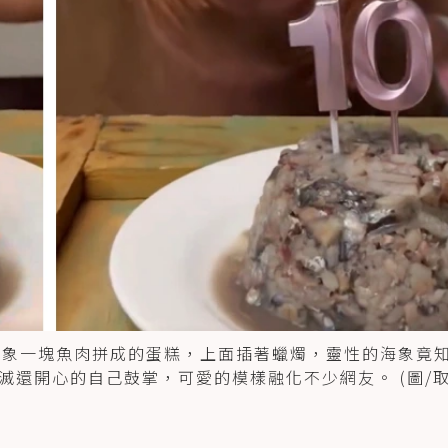
海象一塊魚肉拼成的蛋糕，上面插著蠟燭，靈性的海象竟
還開心的自己鼓掌，可愛的模樣融化不少網友。 (圖/取