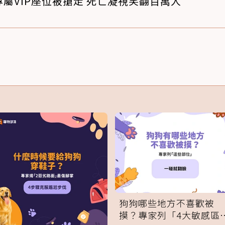
屬VIP座位被搶走 死亡凝視笑翻百萬人
狗狗哪些地方不喜歡被
摸？專家列「4大敏感區