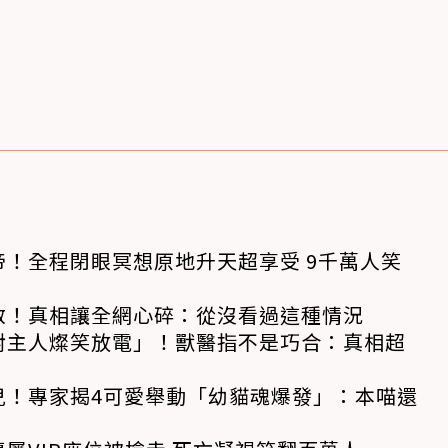
！全程閉眼冥想原地升天超享受 9千萬人笑
救！真相讓全網心碎：從沒看過這種情況
對主人燦笑放電」！獸醫指不是巧合：真相超
兒！專家揭4可愛舉動「幼貓魂爆發」：本喵還