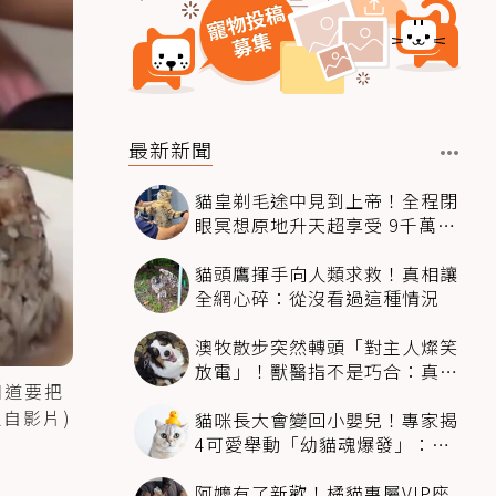
最新新聞
貓皇剃毛途中見到上帝！全程閉
眼冥想原地升天超享受 9千萬人
笑翻
貓頭鷹揮手向人類求救！真相讓
全網心碎：從沒看過這種情況
澳牧散步突然轉頭「對主人燦笑
放電」！獸醫指不是巧合：真相
知道要把
超窩心
自影片)
貓咪長大會變回小嬰兒！專家揭
4可愛舉動「幼貓魂爆發」：本
喵還想當寶寶～
阿嬤有了新歡！橘貓專屬VIP座