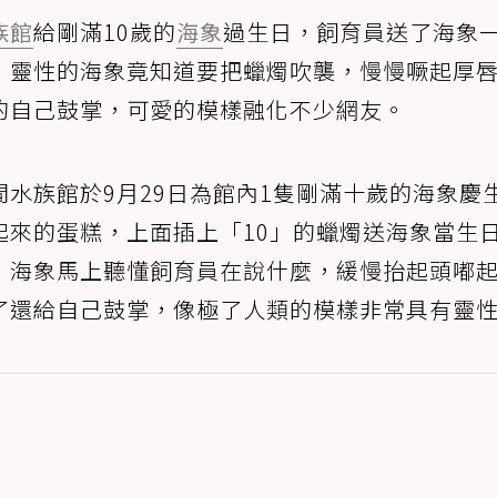
族館
給剛滿10歲的
海象
過生日，飼育員送了海象
，靈性的海象竟知道要把蠟燭吹襲，慢慢噘起厚
的自己鼓掌，可愛的模樣融化不少網友。
水族館於9月29日為館內1隻剛滿十歲的海象慶
起來的蛋糕，上面插上「10」的蠟燭送海象當生
，海象馬上聽懂飼育員在說什麼，緩慢抬起頭嘟
了還給自己鼓掌，像極了人類的模樣非常具有靈