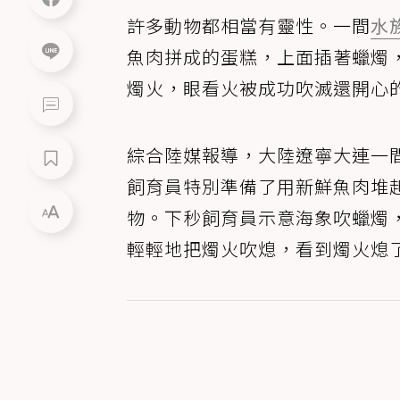
許多動物都相當有靈性。一間
水
魚肉拼成的蛋糕，上面插著蠟燭
燭火，眼看火被成功吹滅還開心
綜合陸媒報導，大陸遼寧大連一間
飼育員特別準備了用新鮮魚肉堆
物。下秒飼育員示意海象吹蠟燭
輕輕地把燭火吹熄，看到燭火熄