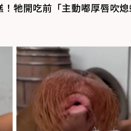
糕！牠開吃前「主動嘟厚唇吹熄