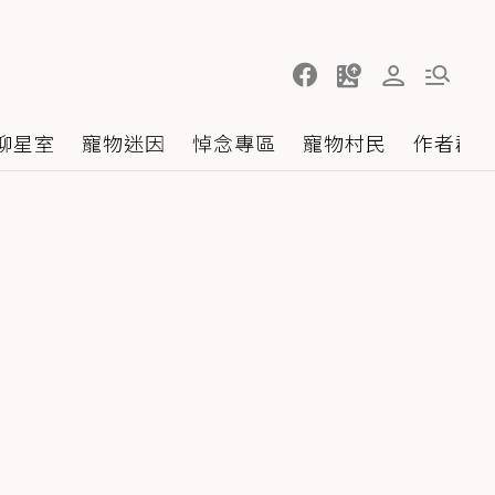
聊星室
寵物迷因
悼念專區
寵物村民
作者群