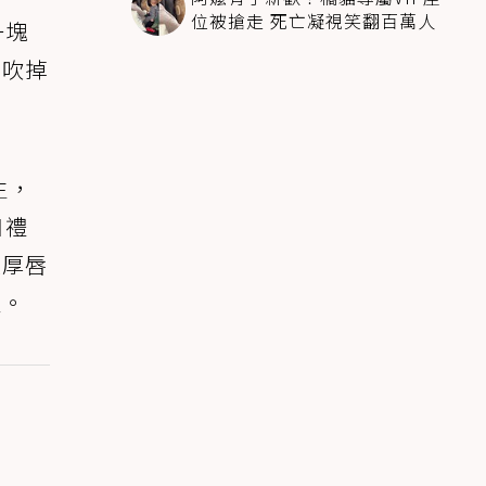
位被搶走 死亡凝視笑翻百萬人
一塊
唇吹掉
生，
日禮
起厚唇
性。