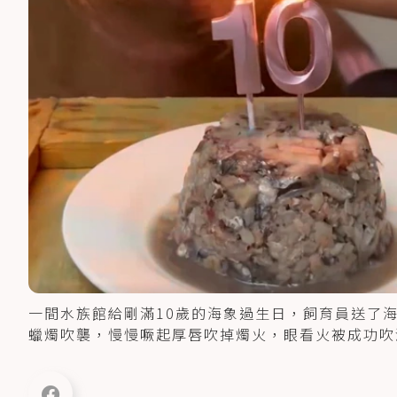
一間水族館給剛滿10歲的海象過生日，飼育員送了
蠟燭吹襲，慢慢噘起厚唇吹掉燭火，眼看火被成功吹滅