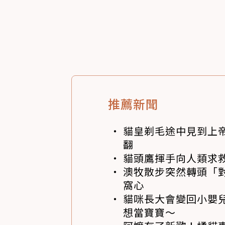
推薦新聞
貓皇剃毛途中見到上帝
翻
貓頭鷹揮手向人類求
澳牧散步突然轉頭「
窩心
貓咪長大會變回小嬰
想當寶寶～