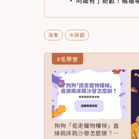
阿嬤有了新歡！橘貓專
海象
水族館
#毛學堂
狗狗「拒走寵物樓梯」直
接跳床跳沙發怎麼辦？專