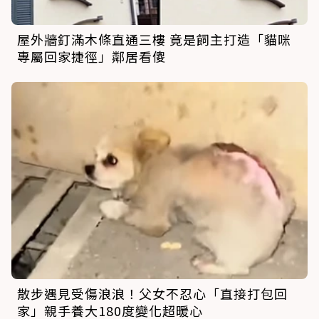
屋外牆釘滿木條直通三樓 竟是飼主打造「貓咪
專屬回家捷徑」鄰居看傻
散步遇見受傷浪浪！父女不忍心「直接打包回
家」親手養大180度變化超暖心