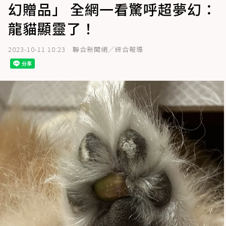
幻贈品」 全網一看驚呼超夢幻：
龍貓顯靈了！
2023-10-11 10:23
聯合新聞網／綜合報導