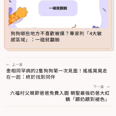
狗狗哪些地方不喜歡被摸？專家列「4大敏
感區域」：一碰就翻臉
←
上一篇
患相同罕病的2隻狗狗第一次見面！搖搖晃晃走
在一起：終於找到同伴
下一篇
→
六福村父親節爸爸免費入園 朝聖最強奶爸大紅
鶴「餵奶餵到褪色」