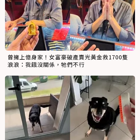
曾擁上億身家！女富豪破產賣光黃金救1700隻
浪浪：我餓沒關係，牠們不行