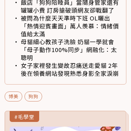
飯店「狗狗陪睡員」當隨身管家還有
罐罐小費 訂房搶破頭網友卻戰翻了
被問為什麼天天準時下班 OL曬出
「熱情迎賓畫面」萬人羨慕：情緒價
值給太滿
母貓細心教孩子洗臉 奶貓一學就會
「母子動作100%同步」網融化：太
聰明
女子家裡發生變故忍痛送走愛貓 2年
後在領養網站發現熟悉身影全家淚崩
博美
狗狗
#毛學堂