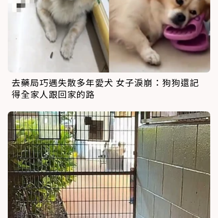
去藥局巧遇失散多年愛犬 女子淚崩：狗狗還記
得全家人跟回家的路