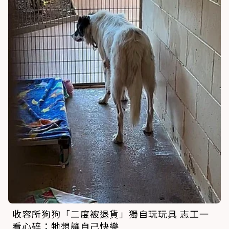
收容所狗狗「二度被退貨」獨自玩玩具 志工一
看心碎：牠想讓自己快樂