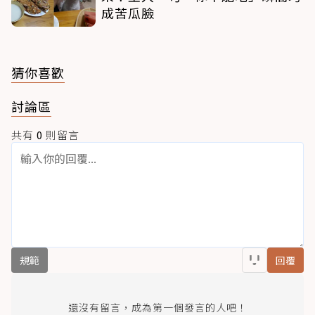
成苦瓜臉
猜你喜歡
討論區
共有
0
則留言
規範
回覆
還沒有留言，成為第一個發言的人吧！