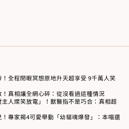
！全程閉眼冥想原地升天超享受 9千萬人笑
救！真相讓全網心碎：從沒看過這種情況
對主人燦笑放電」！獸醫指不是巧合：真相超
兒！專家揭4可愛舉動「幼貓魂爆發」：本喵還