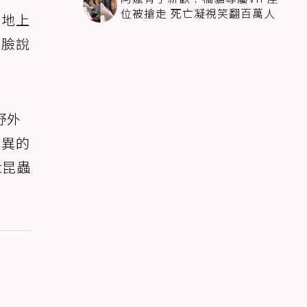
位被搶走 死亡凝視笑翻百萬人
在地上
打臉說
野外
詭異的
t昆蟲