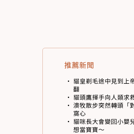
推薦新聞
貓皇剃毛途中見到上帝
翻
貓頭鷹揮手向人類求
澳牧散步突然轉頭「
窩心
貓咪長大會變回小嬰
想當寶寶～