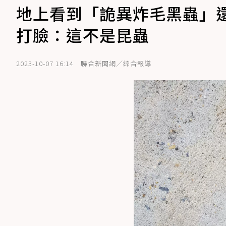
地上看到「詭異炸毛黑蟲」還
打臉：這不是昆蟲
2023-10-07 16:14
聯合新聞網／綜合報導