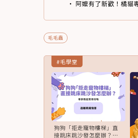
阿嬤有了新歡！橘貓專
毛毛蟲
#毛學堂
狗狗「拒走寵物樓梯」直
接跳床跳沙發怎麼辦？專