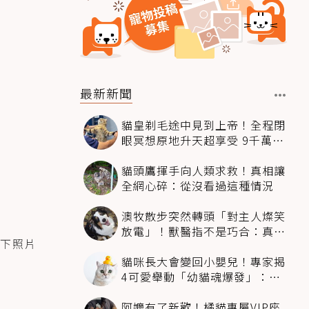
最新新聞
貓皇剃毛途中見到上帝！全程閉
眼冥想原地升天超享受 9千萬人
笑翻
貓頭鷹揮手向人類求救！真相讓
全網心碎：從沒看過這種情況
澳牧散步突然轉頭「對主人燦笑
放電」！獸醫指不是巧合：真相
下照片
超窩心
貓咪長大會變回小嬰兒！專家揭
4可愛舉動「幼貓魂爆發」：本
喵還想當寶寶～
阿嬤有了新歡！橘貓專屬VIP座