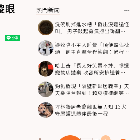
傻眼
熱門新聞
洗碗刷掉進水槽「發出沒聽過怪
叫」 男子鼓起勇氣撈出嗨翻：
超可愛
邊牧陪小主人睡覺「順便霸佔枕
頭」飼主直擊全程笑翻：過程絲
滑到太自然
哈士奇「長太好笑賣不掉」慘遭
寵物店拋棄 收容所安排送養活
動還是沒人要
狗狗發現「隔壁新鄰居職業」天
天翻陽台報到！超爽模樣網笑
翻：進到遊樂園
坪林獨居老翁離世無人知 13犬
守屋護遺體伴最後一程