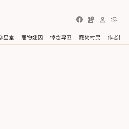
聊星室
寵物迷因
悼念專區
寵物村民
作者群