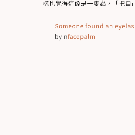
樣也覺得這像是一隻蟲，「把自
Someone found an eyelash
by
in
facepalm