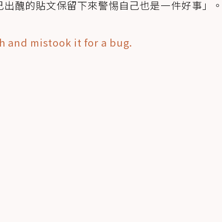
己出醜的貼文保留下來警惕自己也是一件好事」
 and mistook it for a bug.