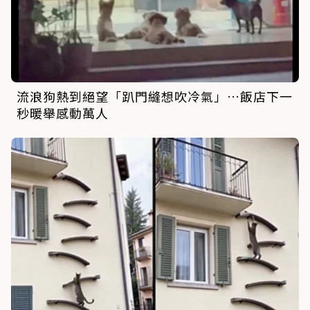
流浪狗熱到絕望「趴門縫想吹冷氣」…飯店下一
秒暖舉感動萬人