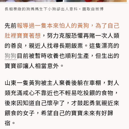
長相標緻的狗媽媽生下小狗卻出人意料。圖取自微博
先前
報導過一隻本來怕人的黃狗，為了自己
肚裡寶寶著想
，努力克服恐懼再賭一次人類
的善良，親近人找尋長期飯票。這隻漂亮的
狗狗
目前被暫時收養也順利生產，但生出的
寶寶卻讓人相當意外。
山東一隻黃狗被主人棄養後躲在車棚，對人
類充滿戒心不靠近也不輕易吃投餵的食物，
後來因知道自己懷孕了，才鼓起勇氣親近來
餵食的女子，希望自己的寶寶未來有好歸
宿。