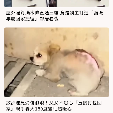
屋外牆釘滿木條直通三樓 竟是飼主打造「貓咪
專屬回家捷徑」鄰居看傻
散步遇見受傷浪浪！父女不忍心「直接打包回
家」親手養大180度變化超暖心