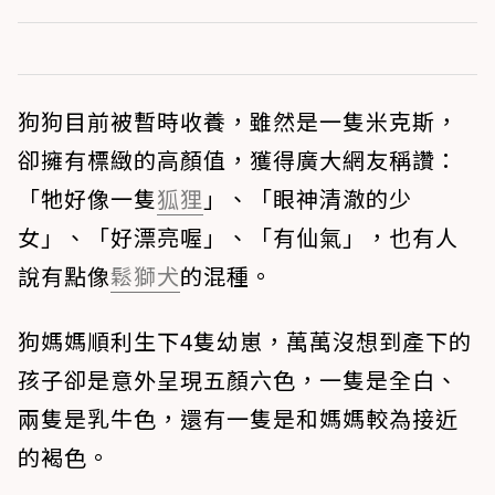
狗狗目前被暫時收養，雖然是一隻米克斯，
卻擁有標緻的高顏值，獲得廣大網友稱讚：
「牠好像一隻
狐狸
」、「眼神清澈的少
女」、「好漂亮喔」、「有仙氣」，也有人
說有點像
鬆獅犬
的混種。
狗媽媽順利生下4隻幼崽，萬萬沒想到產下的
孩子卻是意外呈現五顏六色，一隻是全白、
兩隻是乳牛色，還有一隻是和媽媽較為接近
的褐色。