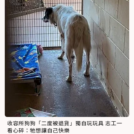
收容所狗狗「二度被退貨」獨自玩玩具 志工一
看心碎：牠想讓自己快樂