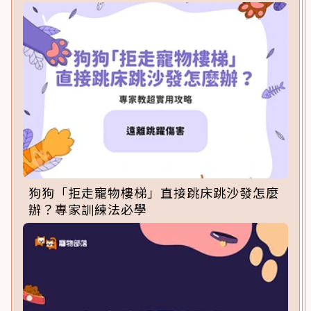
狗狗「拒走寵物樓梯」直接跳床跳沙發怎麼
辦？專家訓練法必學