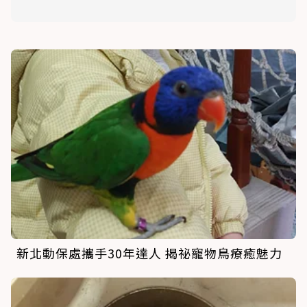
新北動保處攜手30年達人 揭祕寵物鳥療癒魅力