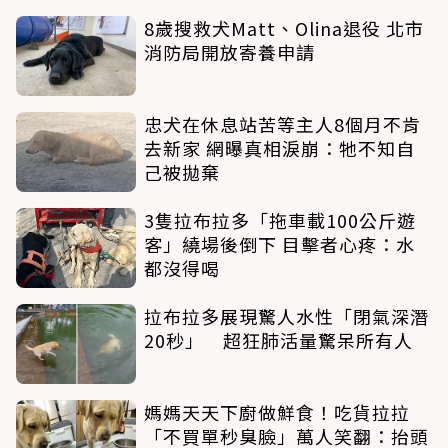
8歲搜救犬Matt、Olina退役 北市
消防局開放寄養申請
忠犬在休息站苦等主人8個月不肯
去新家 網曝真相淚崩：牠不知自
己被拋棄
3隻拉布拉多「拖車載100公斤遊
客」繞場後倒下 目擊者心疼：水
都沒得喝
拉布拉多展現驚人水性「閉氣深潛
20秒」 超狂肺活量驚呆所有人
媽媽天天下廚做鮮食！吃貨拉拉
「不買單秒臭臉」萬人笑翻：抬頭