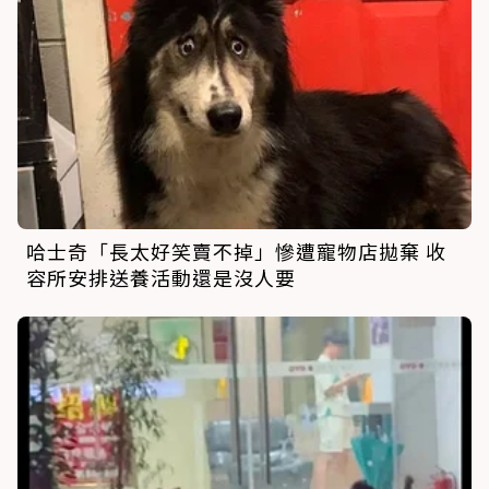
哈士奇「長太好笑賣不掉」慘遭寵物店拋棄 收
容所安排送養活動還是沒人要