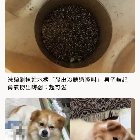
洗碗刷掉進水槽「發出沒聽過怪叫」 男子鼓起
勇氣撈出嗨翻：超可愛