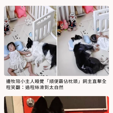
邊牧陪小主人睡覺「順便霸佔枕頭」飼主直擊全
程笑翻：過程絲滑到太自然