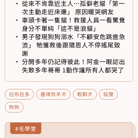
從來不肯靠近主人…孤僻老貓「第一
次主動走近床邊」 原因暖哭網友
車頭卡著一隻貓！救援人員一看驚覺
身分不單純「這不是浪貓」
男子發現狗狗溺水「不顧安危跳進急
流」 牠獲救後跟隨恩人不停搖尾致
謝
分開多年仍記得彼此！阿金一眼認出
失散多年哥哥 1動作讓所有人都哭了
拉布拉多
邊境牧羊犬
鬆獅犬
狐狸
狗狗
#毛學堂