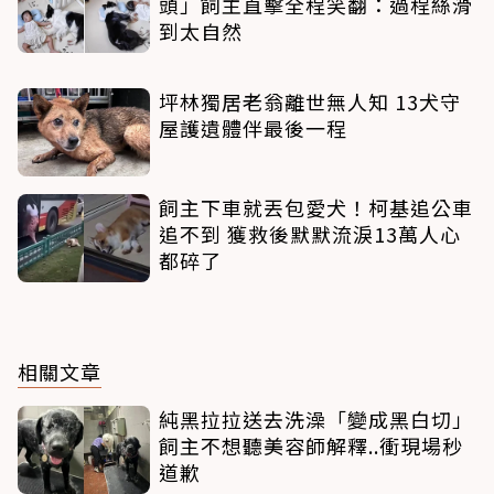
頭」飼主直擊全程笑翻：過程絲滑
到太自然
坪林獨居老翁離世無人知 13犬守
屋護遺體伴最後一程
飼主下車就丟包愛犬！柯基追公車
追不到 獲救後默默流淚13萬人心
都碎了
相關文章
純黑拉拉送去洗澡「變成黑白切」
飼主不想聽美容師解釋..衝現場秒
道歉