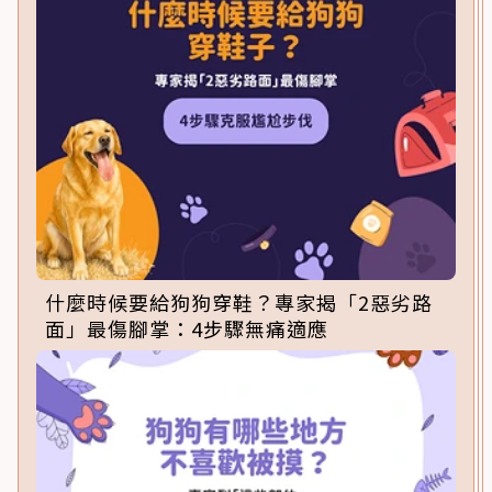
什麼時候要給狗狗穿鞋？專家揭「2惡劣路
面」最傷腳掌：4步驟無痛適應