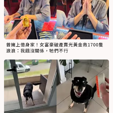
曾擁上億身家！女富豪破產賣光黃金救1700隻
浪浪：我餓沒關係，牠們不行