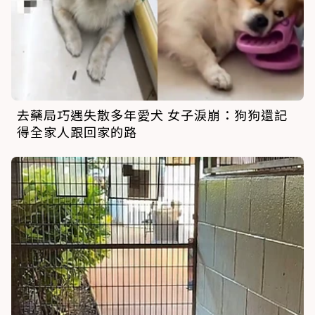
去藥局巧遇失散多年愛犬 女子淚崩：狗狗還記
得全家人跟回家的路