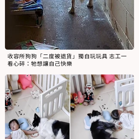
收容所狗狗「二度被退貨」獨自玩玩具 志工一
看心碎：牠想讓自己快樂