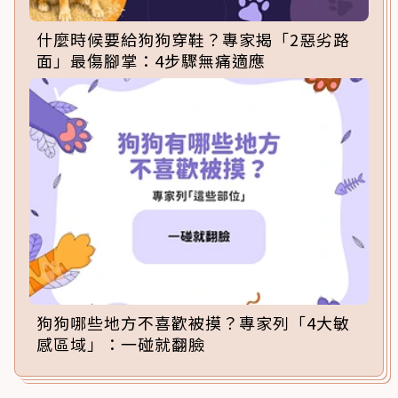
什麼時候要給狗狗穿鞋？專家揭「2惡劣路
面」最傷腳掌：4步驟無痛適應
狗狗哪些地方不喜歡被摸？專家列「4大敏
感區域」：一碰就翻臉