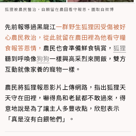
狐狸被農民醫治，自願留在農田看守報恩。圖取自微博
先前報導過黑龍江
一群野生狐狸因受傷被好
心農民救治，從此就留在農田裡為他看守糧
食報答恩情，
農民也會準備鮮食犒賞，
狐狸
聽到呼喚像
狗狗
一樣興高采烈來開飯，雙方
互動就像家養的寵物一樣。
農民將狐狸報恩影片上傳網路，指出狐狸天
天守在田裡，嚇得鳥和老鼠都不敢過來，得
意地說是為了讓主人多豐收點，欣慰表示
「真是沒有白餵牠們」。