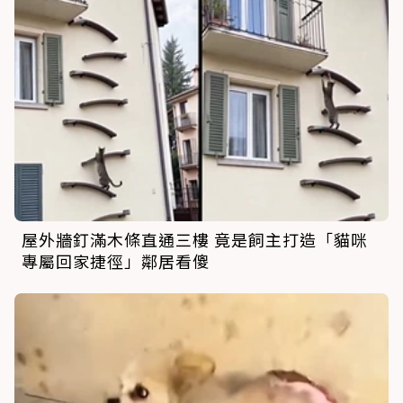
屋外牆釘滿木條直通三樓 竟是飼主打造「貓咪
專屬回家捷徑」鄰居看傻