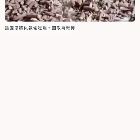
狐狸恩將仇報偷吃雞。圖取自微博