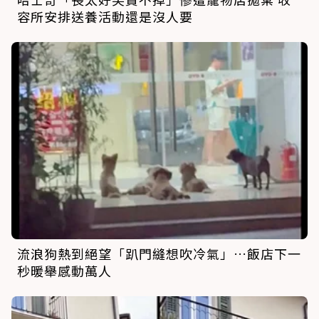
容所安排送養活動還是沒人要
流浪狗熱到絕望「趴門縫想吹冷氣」…飯店下一
秒暖舉感動萬人