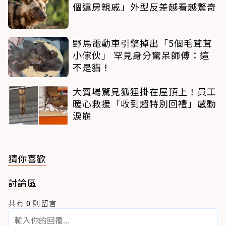
個遠房親戚」外型反差越看越驚奇
野馬電動車引擎掉出「5個毛茸茸
小傢伙」 罕見身分驚呆師傅：這
不是貓！
大賣場驚見狐狸掛在屋頂上！員工
暖心救援「收到超特別回禮」感動
淚崩
猜你喜歡
討論區
共有
0
則留言