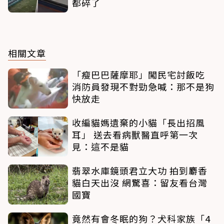
都碎了
相關文章
「瘦巴巴薩摩耶」闖民宅討飯吃
消防員發現不對勁急喊：那不是狗
快放走
收編貓媽遺棄的小貓「長出招風
耳」 送去看病獸醫直呼第一次
見：這不是貓
翡翠水庫鏡頭君立大功 拍到麝香
貓白天出沒 網驚喜：留友看台灣
國寶
竟然有會冬眠的狗？犬科家族「4