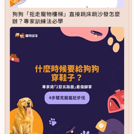
狗狗「拒走寵物樓梯」直接跳床跳沙發怎麼
辦？專家訓練法必學