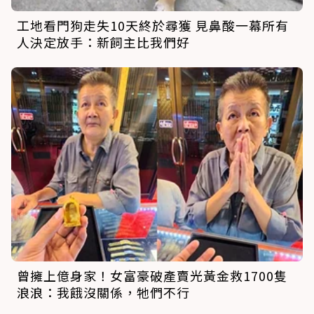
工地看門狗走失10天終於尋獲 見鼻酸一幕所有
人決定放手：新飼主比我們好
曾擁上億身家！女富豪破產賣光黃金救1700隻
浪浪：我餓沒關係，牠們不行