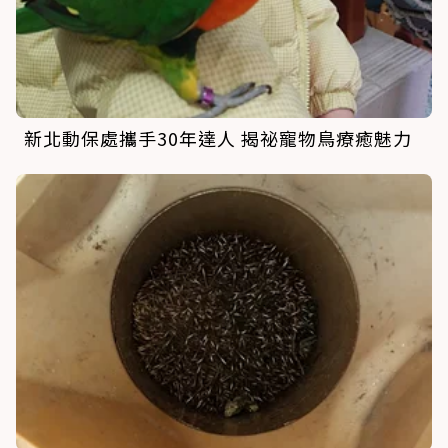
新北動保處攜手30年達人 揭祕寵物鳥療癒魅力