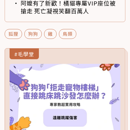
阿嬤有了新歡！橘貓專屬VIP座位被
搶走 死亡凝視笑翻百萬人
狐狸
狗狗
雞
鳥類
#毛學堂