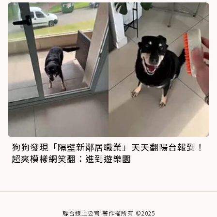
狗狗發現「隔壁新鄰居職業」天天翻陽台報到！
超爽模樣網笑翻：進到遊樂園
聯合線上公司 著作權所有 ©2025