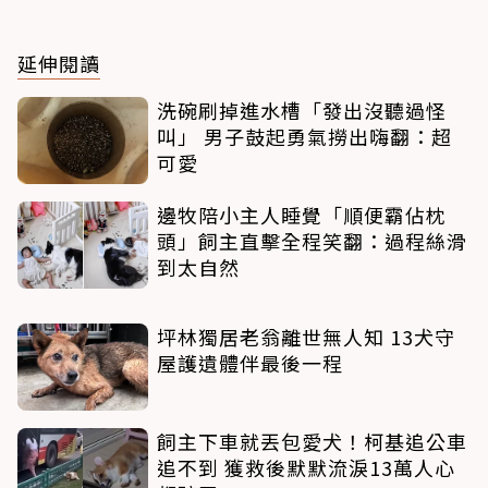
延伸閱讀
洗碗刷掉進水槽「發出沒聽過怪
叫」 男子鼓起勇氣撈出嗨翻：超
可愛
邊牧陪小主人睡覺「順便霸佔枕
頭」飼主直擊全程笑翻：過程絲滑
到太自然
坪林獨居老翁離世無人知 13犬守
屋護遺體伴最後一程
飼主下車就丟包愛犬！柯基追公車
追不到 獲救後默默流淚13萬人心