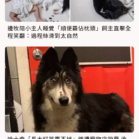
邊牧陪小主人睡覺「順便霸佔枕頭」飼主直擊全
程笑翻：過程絲滑到太自然
哈士奇「長太好笑賣不掉」慘遭寵物店拋棄 收