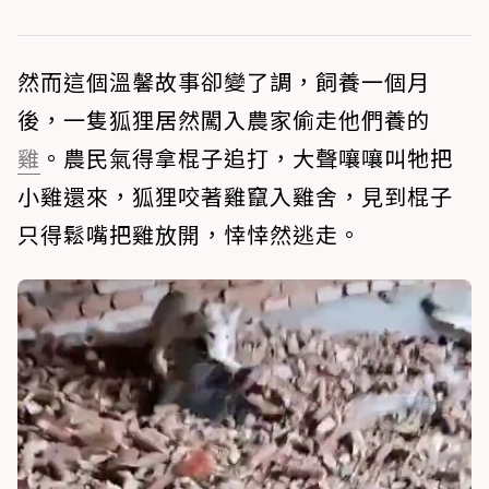
然而這個溫馨故事卻變了調，飼養一個月
後，一隻狐狸居然闖入農家偷走他們養的
雞
。農民氣得拿棍子追打，大聲嚷嚷叫牠把
小雞還來，狐狸咬著雞竄入雞舍，見到棍子
只得鬆嘴把雞放開，悻悻然逃走。