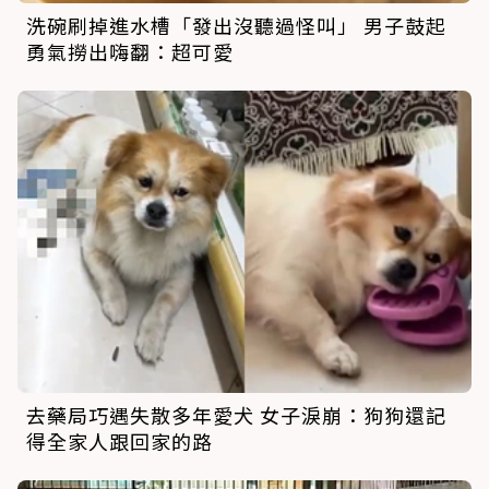
洗碗刷掉進水槽「發出沒聽過怪叫」 男子鼓起
勇氣撈出嗨翻：超可愛
去藥局巧遇失散多年愛犬 女子淚崩：狗狗還記
得全家人跟回家的路