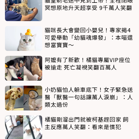
冥想原地升天超享受 9千萬人笑翻
貓咪長大會變回小嬰兒！專家揭4
可愛舉動「幼貓魂爆發」：本喵還
想當寶寶～
阿嬤有了新歡！橘貓專屬VIP座位
被搶走 死亡凝視笑翻百萬人
小奶貓怕人躲車底下！女子緊急送
醫「獸醫一句話讓萬人淚崩」：人
類太過份
橘貓剛溜出門就被柯基趕回家 飼
主反應萬人笑翻：看來是慣犯