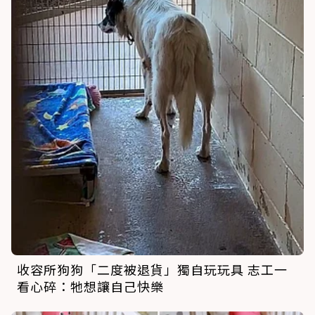
收容所狗狗「二度被退貨」獨自玩玩具 志工一
看心碎：牠想讓自己快樂