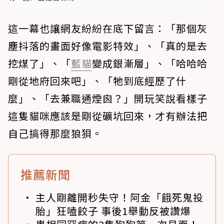
這一幕也讓網友紛紛在底下留言：「那個灰
塵抖落的畫面好像電影特效」、「真的是去
挖煤了」、「
藍貓
變成銀漸層」、「哈哈哈
剛從地府回來吧」、「牠到底經歷了什
麼」、「去兼職通煙囪？」開玩笑說看樣子
這隻貓咪應該是剛從礦坑回來，才有辦法把
自己搞得那麼狼狽。
推薦新聞
主人剛離開秒失守！阿金「餓死鬼投
胎」狂嗑餃子 事後1舉動反被讚爆