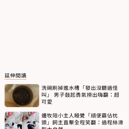
延伸閱讀
洗碗刷掉進水槽「發出沒聽過怪
叫」 男子鼓起勇氣撈出嗨翻：超
可愛
邊牧陪小主人睡覺「順便霸佔枕
頭」飼主直擊全程笑翻：過程絲滑
到太自然