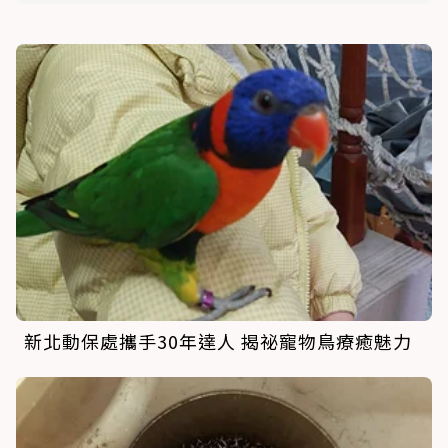
新北動保處攜手30年達人 揭祕寵物鳥療癒魅力