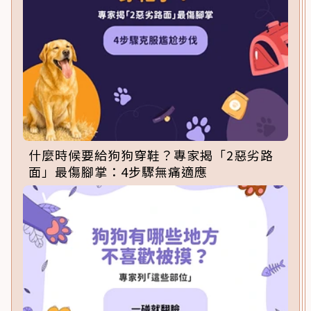
什麼時候要給狗狗穿鞋？專家揭「2惡劣路
面」最傷腳掌：4步驟無痛適應