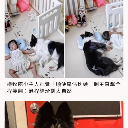
邊牧陪小主人睡覺「順便霸佔枕頭」飼主直擊全
程笑翻：過程絲滑到太自然