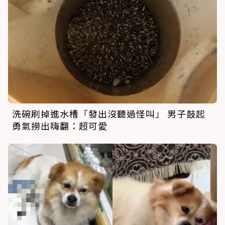
洗碗刷掉進水槽「發出沒聽過怪叫」 男子鼓起
勇氣撈出嗨翻：超可愛