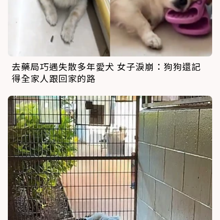
去藥局巧遇失散多年愛犬 女子淚崩：狗狗還記
得全家人跟回家的路