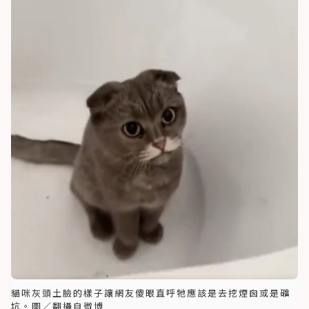
貓咪灰頭土臉的樣子讓網友傻眼直呼牠應該是去挖煙囪或是礦
坑。圖／翻攝自微博