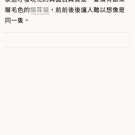
層毛色的
摺耳貓
，前前後後讓人難以想像是
同一隻。