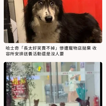
哈士奇「長太好笑賣不掉」慘遭寵物店拋棄 收
容所安排送養活動還是沒人要