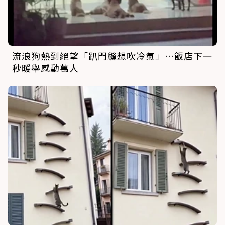
流浪狗熱到絕望「趴門縫想吹冷氣」…飯店下一
秒暖舉感動萬人