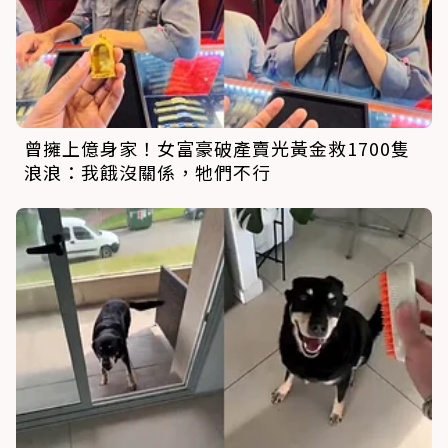
曾擁上億身家！女富豪破產賣光黃金救1700隻
浪浪：我餓沒關係，牠們不行