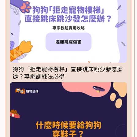
狗狗「拒走寵物樓梯」直接跳床跳沙發怎麼
辦？專家訓練法必學