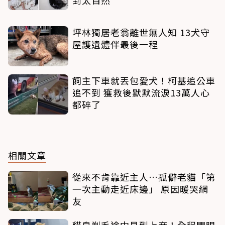
坪林獨居老翁離世無人知 13犬守
屋護遺體伴最後一程
飼主下車就丟包愛犬！柯基追公車
追不到 獲救後默默流淚13萬人心
都碎了
相關文章
從來不肯靠近主人…孤僻老貓「第
一次主動走近床邊」 原因暖哭網
友
貓皇剃毛途中見到上帝！全程閉眼