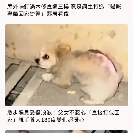
屋外牆釘滿木條直通三樓 竟是飼主打造「貓咪
專屬回家捷徑」鄰居看傻
散步遇見受傷浪浪！父女不忍心「直接打包回
家」親手養大180度變化超暖心