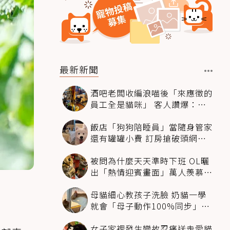
最新新聞
酒吧老闆收編浪喵後「來應徵的
員工全是貓咪」 客人讚爆：來
這不喝酒只擼毛孩
飯店「狗狗陪睡員」當隨身管家
還有罐罐小費 訂房搶破頭網友
卻戰翻了
被問為什麼天天準時下班 OL曬
出「熱情迎賓畫面」萬人羨慕：
情緒價值給太滿
母貓細心教孩子洗臉 奶貓一學
就會「母子動作100%同步」網
融化：太聰明
女子家裡發生變故忍痛送走愛貓