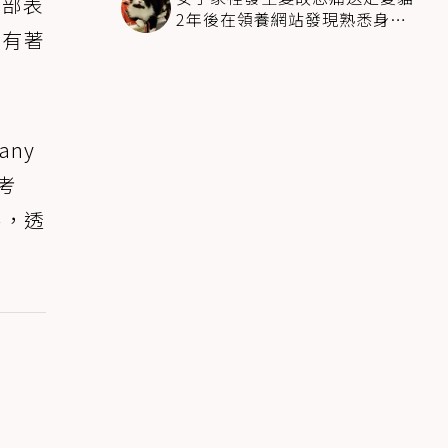
臉部表
2年後在領養網站發現熟悉身影
能有著
全家淚崩
any
史考
察，透