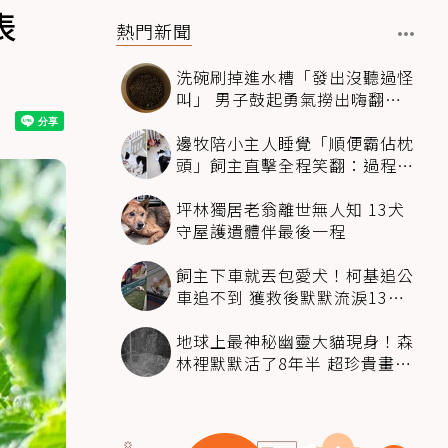
表
熱門新聞
洗碗刷掉進水槽「發出沒聽過怪
叫」 男子鼓起勇氣撈出嗨翻：
超可愛
邊牧陪小主人睡覺「順便霸佔枕
頭」飼主直擊全程笑翻：過程絲
滑到太自然
坪林獨居老翁離世無人知 13犬
守屋護遺體伴最後一程
飼主下車就丟包愛犬！柯基追公
車追不到 獲救後默默流淚13萬
人心都碎了
地球上最神秘幽靈大貓現身！森
林裡默默活了8年半 超珍貴畫面
科學家嗨翻