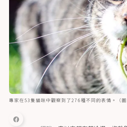
專家在53隻貓咪中觀察到了276種不同的表情。（圖／