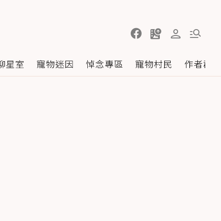
聊星室
寵物迷因
悼念專區
寵物村民
作者群