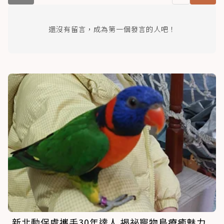
還沒有留言，成為第一個發言的人吧！
新北動保處攜手30年達人 揭祕寵物鳥療癒魅力