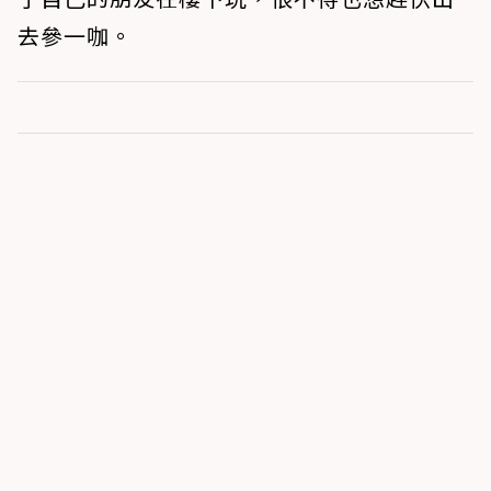
去參一咖。