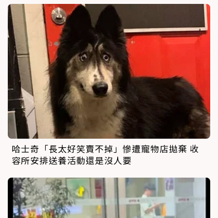
哈士奇「長太好笑賣不掉」慘遭寵物店拋棄 收
容所安排送養活動還是沒人要