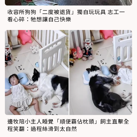
收容所狗狗「二度被退貨」獨自玩玩具 志工一
看心碎：牠想讓自己快樂
邊牧陪小主人睡覺「順便霸佔枕頭」飼主直擊全
程笑翻：過程絲滑到太自然