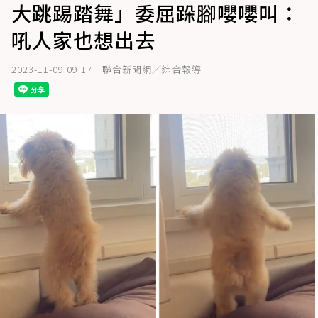
大跳踢踏舞」委屈跺腳嚶嚶叫：
吼人家也想出去
2023-11-09 09:17
聯合新聞網／綜合報導