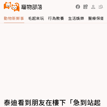
動物新鮮事
毛起來玩
行為教養
生活娛樂
醫療保健
泰迪看到朋友在樓下「急到站起