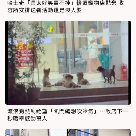
哈士奇「長太好笑賣不掉」慘遭寵物店拋棄 收
容所安排送養活動還是沒人要
流浪狗熱到絕望「趴門縫想吹冷氣」…飯店下一
秒暖舉感動萬人