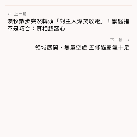
←
上一篇
澳牧散步突然轉頭「對主人燦笑放電」！獸醫指
不是巧合：真相超窩心
下一篇
→
領域展開．無量空處 五條貓霸氣十足