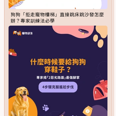
狗狗「拒走寵物樓梯」直接跳床跳沙發怎麼
辦？專家訓練法必學