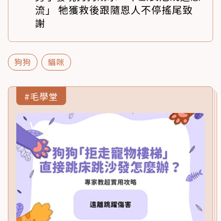
流」 牠獲救後跟隨恩人不停搖尾致
謝
狗狗
貓咪
#毛學堂