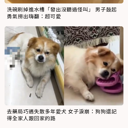
洗碗刷掉進水槽「發出沒聽過怪叫」 男子鼓起
勇氣撈出嗨翻：超可愛
去藥局巧遇失散多年愛犬 女子淚崩：狗狗還記
得全家人跟回家的路