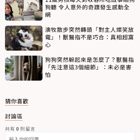
狗聽 令人意外的奇蹟發生感動全
網
澳牧散步突然轉頭「對主人燦笑放
電」！獸醫指不是巧合：真相超窩
心
狗狗突然躲起來是怎麼了？獸醫指
「先注意這3個細節」：未必是害
怕
猜你喜歡
討論區
共有
0
則留言