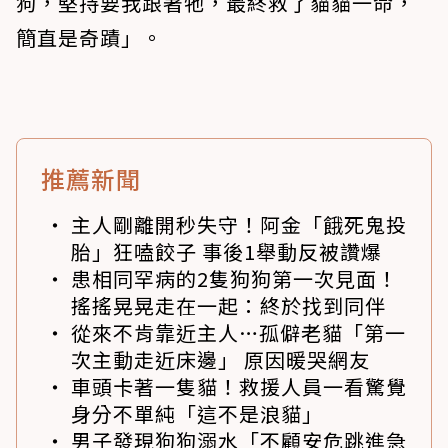
狗，堅持要我跟著牠，最終救了貓貓一命，
簡直是奇蹟」。
推薦新聞
主人剛離開秒失守！阿金「餓死鬼投
胎」狂嗑餃子 事後1舉動反被讚爆
患相同罕病的2隻狗狗第一次見面！
搖搖晃晃走在一起：終於找到同伴
從來不肯靠近主人…孤僻老貓「第一
次主動走近床邊」 原因暖哭網友
車頭卡著一隻貓！救援人員一看驚覺
身分不單純「這不是浪貓」
男子發現狗狗溺水「不顧安危跳進急