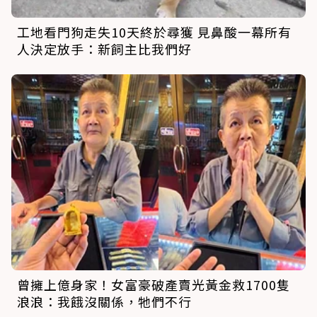
工地看門狗走失10天終於尋獲 見鼻酸一幕所有
人決定放手：新飼主比我們好
曾擁上億身家！女富豪破產賣光黃金救1700隻
浪浪：我餓沒關係，牠們不行