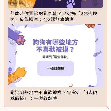
什麼時候要給狗狗穿鞋？專家揭「2惡劣路
面」最傷腳掌：4步驟無痛適應
狗狗哪些地方不喜歡被摸？專家列「4大敏
感區域」：一碰就翻臉