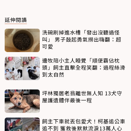
延伸閱讀
洗碗刷掉進水槽「發出沒聽過怪
叫」 男子鼓起勇氣撈出嗨翻：超
可愛
邊牧陪小主人睡覺「順便霸佔枕
頭」飼主直擊全程笑翻：過程絲滑
到太自然
坪林獨居老翁離世無人知 13犬守
屋護遺體伴最後一程
飼主下車就丟包愛犬！柯基追公車
追不到 獲救後默默流淚13萬人心