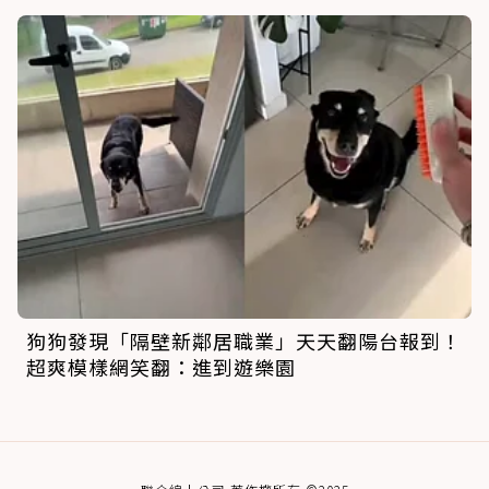
狗狗發現「隔壁新鄰居職業」天天翻陽台報到！
超爽模樣網笑翻：進到遊樂園