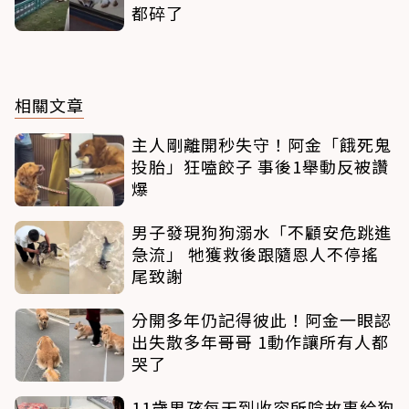
都碎了
相關文章
主人剛離開秒失守！阿金「餓死鬼
投胎」狂嗑餃子 事後1舉動反被讚
爆
男子發現狗狗溺水「不顧安危跳進
急流」 牠獲救後跟隨恩人不停搖
尾致謝
分開多年仍記得彼此！阿金一眼認
出失散多年哥哥 1動作讓所有人都
哭了
11歲男孩每天到收容所唸故事給狗