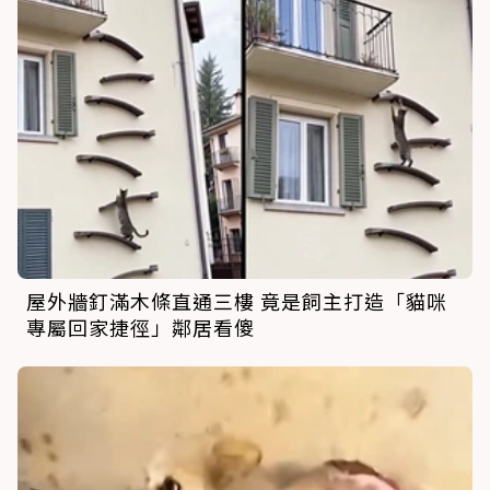
屋外牆釘滿木條直通三樓 竟是飼主打造「貓咪
專屬回家捷徑」鄰居看傻