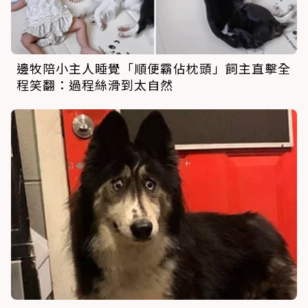
邊牧陪小主人睡覺「順便霸佔枕頭」飼主直擊全
程笑翻：過程絲滑到太自然