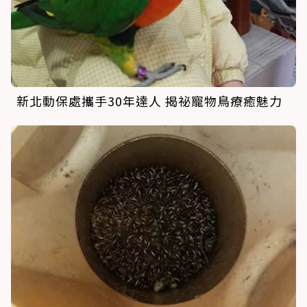
新北動保處攜手30年達人 揭祕寵物鳥療癒魅力