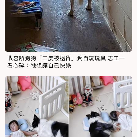
收容所狗狗「二度被退貨」獨自玩玩具 志工一
看心碎：牠想讓自己快樂