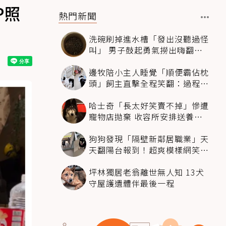
P照
熱門新聞
洗碗刷掉進水槽「發出沒聽過怪
叫」 男子鼓起勇氣撈出嗨翻：
超可愛
邊牧陪小主人睡覺「順便霸佔枕
頭」飼主直擊全程笑翻：過程絲
滑到太自然
哈士奇「長太好笑賣不掉」慘遭
寵物店拋棄 收容所安排送養活
動還是沒人要
狗狗發現「隔壁新鄰居職業」天
天翻陽台報到！超爽模樣網笑
翻：進到遊樂園
坪林獨居老翁離世無人知 13犬
守屋護遺體伴最後一程