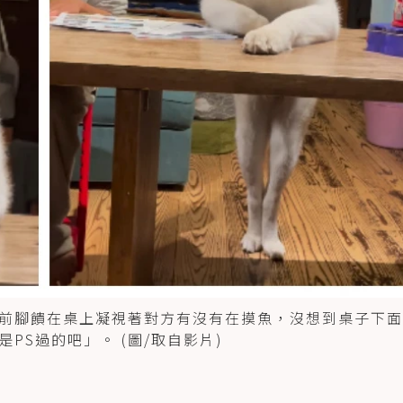
前腳饋在桌上凝視著對方有沒有在摸魚，沒想到桌子下面
S過的吧」。 (圖/取自影片)