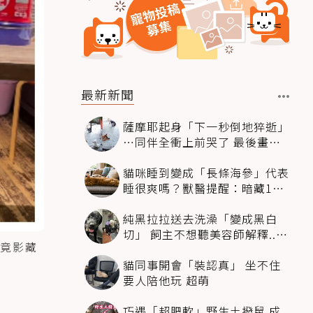
最新新聞
薩摩耶起身「下一秒倒地猝逝」
…同伴全衝上前哭了 最後畫面
逼哭萬人
貓咪睡到變成「長條海參」代表
睡很爽嗎？獸醫提醒：暗藏1種
不適
純黑拉拉送去洗澡「變成黑白
切」 飼主不想聽美容師解釋..衝
竟影藏
現場秒道歉
貓同事開會「裝認真」 坐不住
要人陪他玩 超萌
巧遇「超肥軟」野生土撥鼠 成