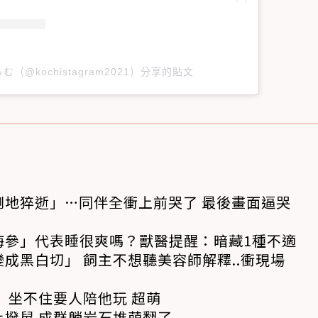
（@kochistagram2021）分享的貼文
倒地猝逝」…同伴全衝上前哭了 最後畫面逼哭
海參」代表睡很爽嗎？獸醫提醒：暗藏1種不適
成黑白切」 飼主不想聽美容師解釋..衝現場
 坐不住要人陪他玩 超萌
撥鼠 成群躺岩石堆萌翻了