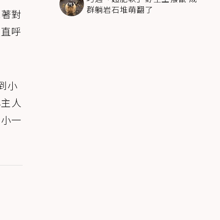
群躺岩石堆萌翻了
視著對
友直呼
拍到小
小主人
是小一