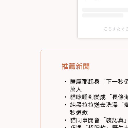
こちすたぐらむ
推薦新聞
薩摩耶起身「下一秒
萬人
貓咪睡到變成「長條
純黑拉拉送去洗澡「變
秒道歉
貓同事開會「裝認真」
巧遇「超肥軟」野生土