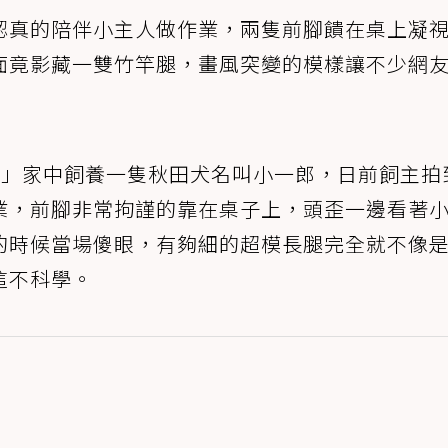
認真的陪伴小主人做作業，兩隻前腳饋在桌上凝
面竟影藏一雙竹竿腿，畫風突變的模樣讓不少網
am2021」家中飼養一隻秋田犬名叫小一郎，日前飼主
業，前腳非常拘謹的靠在桌子上，頭歪一邊看著
的時候當場傻眼，有夠細的超模長腿完全就不像
這不科學。