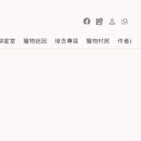
聊星室
寵物迷因
悼念專區
寵物村民
作者群