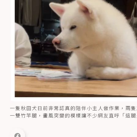
一隻秋田犬日前非常認真的陪伴小主人做作業，兩隻
一雙竹竿腿，畫風突變的模樣讓不少網友直呼「這腿是P