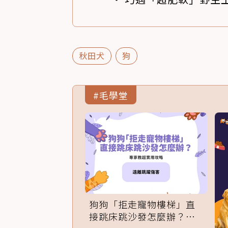
秋田犬
狗
#毛學堂
狗狗「拒走寵物樓梯」直
接跳床跳沙發怎麼辦？專