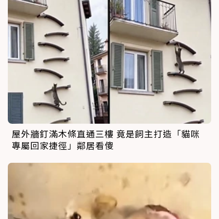
屋外牆釘滿木條直通三樓 竟是飼主打造「貓咪
專屬回家捷徑」鄰居看傻