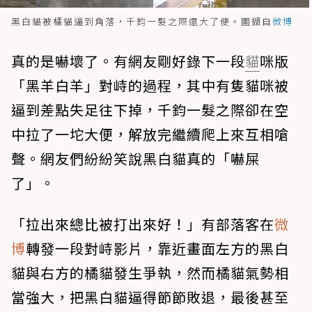
黑白貓被橘貓逼到角落，千鈞一髮之際還大了便。圖擷自
微博
真的是嚇壞了。有網友剛好錄下一段
貓
咪版
「黑羊白羊」對峙的過程，其中有隻貓咪被
逼到差點失足往下掉，千鈞一髮之際卻在空
中拉了一坨大便，解放完繼續爬上來互相嗆
聲。網友們紛紛笑說黑白貓真的「嚇屎
了」。
「拉出來總比被打出來好！」有部落客在
微
博
轉發一段對峙影片，靠近畫面左方的黑白
貓與右方的橘貓發生爭執，然而橘貓氣勢相
當強大，把黑白貓逼得節節敗退，最後甚至