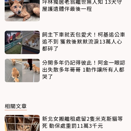
坪林獨居老翁離世無人知 13犬守
屋護遺體伴最後一程
飼主下車就丟包愛犬！柯基追公車
追不到 獲救後默默流淚13萬人心
都碎了
分開多年仍記得彼此！阿金一眼認
出失散多年哥哥 1動作讓所有人都
哭了
相關文章
新北女搬離租處留2隻米克斯貓等
死 動保處重罰11萬3千元