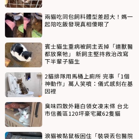
兩貓吃同包飼料體型差超大！媽一
起陪吃飯發現真相傻眼了
賓士貓生重病被飼主丟掉「連獸醫
都放棄牠」 新飼主堅持救治改寫
下半輩子貓生
2貓排隊用馬桶上廁所 完事「1個
神動作」萬人笑噴：儀式感刻在基
因裡
臭味四散外籍白領女凍末條 台北
市信義區120坪豪宅藏62隻貓
浪貓被黏鼠板困住「裝袋丟包醫院