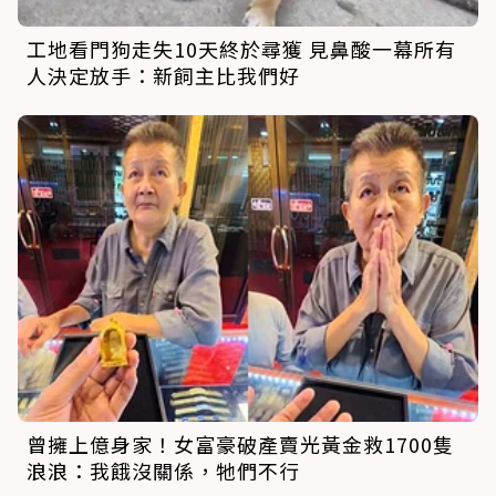
工地看門狗走失10天終於尋獲 見鼻酸一幕所有
人決定放手：新飼主比我們好
曾擁上億身家！女富豪破產賣光黃金救1700隻
浪浪：我餓沒關係，牠們不行