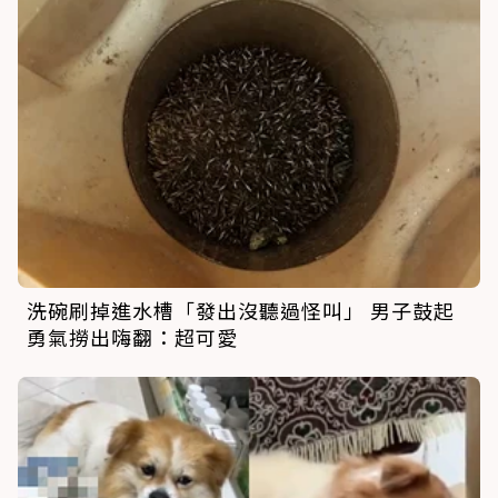
洗碗刷掉進水槽「發出沒聽過怪叫」 男子鼓起
勇氣撈出嗨翻：超可愛