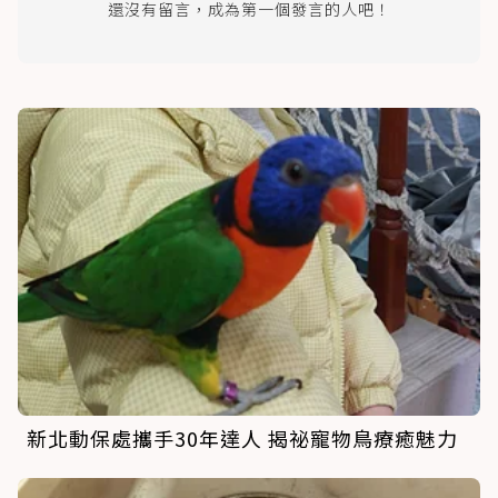
還沒有留言，成為第一個發言的人吧！
新北動保處攜手30年達人 揭祕寵物鳥療癒魅力