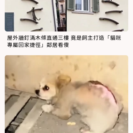
屋外牆釘滿木條直通三樓 竟是飼主打造「貓咪
專屬回家捷徑」鄰居看傻