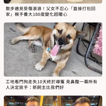
散步遇見受傷浪浪！父女不忍心「直接打包回
家」親手養大180度變化超暖心
工地看門狗走失10天終於尋獲 見鼻酸一幕所有
人決定放手：新飼主比我們好