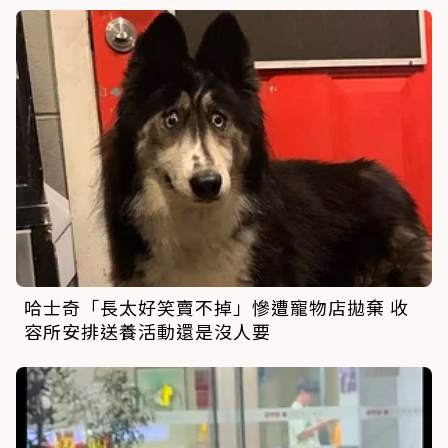
哈士奇「長太好笑賣不掉」慘遭寵物店拋棄 收
容所安排送養活動還是沒人要