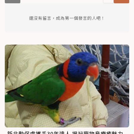
還沒有留言，成為第一個發言的人吧！
新北動保處攜手30年達人 揭祕寵物鳥療癒魅力