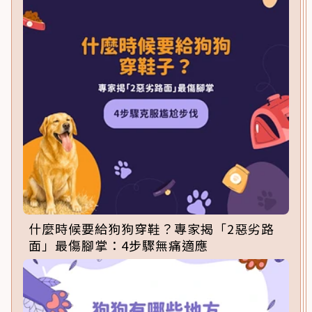
什麼時候要給狗狗穿鞋？專家揭「2惡劣路
面」最傷腳掌：4步驟無痛適應