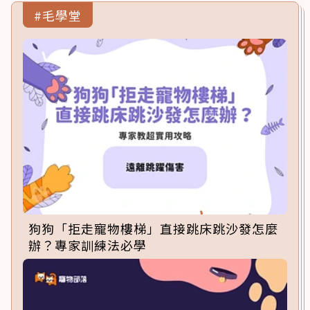
#毛學堂
狗狗「拒走寵物樓梯」直接跳床跳沙發怎麼
辦？專家訓練法必學