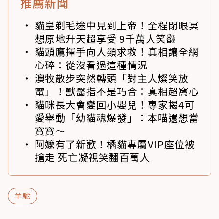
推薦新聞
貓皇剃毛途中見到上帝！全程閉眼冥
想原地升天超享受 9千萬人笑翻
貓頭鷹揮手向人類求救！真相讓全網
心碎：從沒看過這種情況
澳牧散步突然轉頭「對主人燦笑放
電」！獸醫指不是巧合：真相超窩心
貓咪長大會變回小嬰兒！專家揭4可
愛舉動「幼貓魂爆發」：本喵還想當
寶寶～
阿嬤有了新歡！橘貓專屬VIP座位被
搶走 死亡凝視笑翻百萬人
羊駝