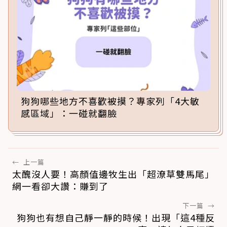
狗狗哪些地方不喜歡被摸？專家列「4大敏
感區域」：一碰就翻臉
←
上一篇
太醜沒人要！高顏值邊牧生出「超潦草雙馬尾」
網一看卻大讚：賺到了
下一篇
→
狗狗也有想自己靜一靜的時候！出現「這4種反