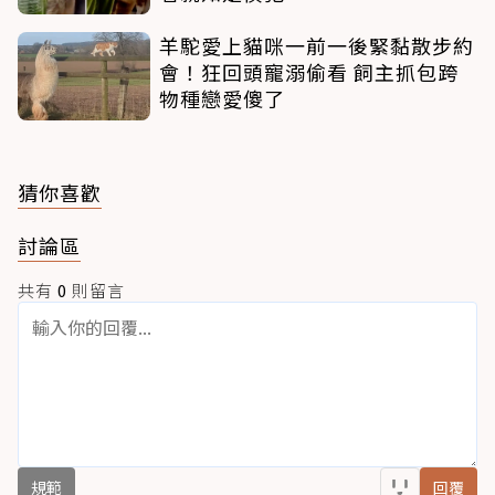
羊駝愛上貓咪一前一後緊黏散步約
會！狂回頭寵溺偷看 飼主抓包跨
物種戀愛傻了
猜你喜歡
討論區
共有
0
則留言
規範
回覆