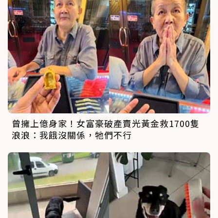
曾擁上億身家！女富豪破產賣光黃金救1700隻
浪浪：我餓沒關係，牠們不行