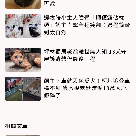
可愛
邊牧陪小主人睡覺「順便霸佔枕
頭」飼主直擊全程笑翻：過程絲滑
到太自然
坪林獨居老翁離世無人知 13犬守
屋護遺體伴最後一程
飼主下車就丟包愛犬！柯基追公車
追不到 獲救後默默流淚13萬人心
都碎了
相關文章