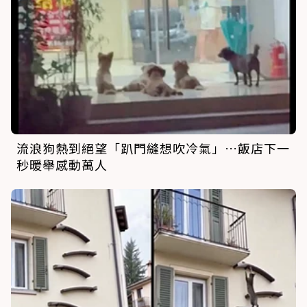
流浪狗熱到絕望「趴門縫想吹冷氣」…飯店下一
秒暖舉感動萬人