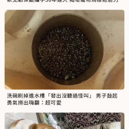
洗碗刷掉進水槽「發出沒聽過怪叫」 男子鼓起
勇氣撈出嗨翻：超可愛