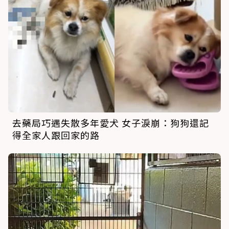
去藥局巧遇失散多年愛犬 女子淚崩：狗狗還記
得全家人跟回家的路