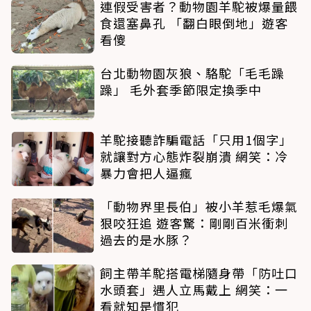
連假受害者？動物園羊駝被爆量餵
食還塞鼻孔 「翻白眼倒地」遊客
看傻
台北動物園灰狼、駱駝「毛毛躁
躁」 毛外套季節限定換季中
羊駝接聽詐騙電話「只用1個字」
就讓對方心態炸裂崩潰 網笑：冷
暴力會把人逼瘋
「動物界里長伯」被小羊惹毛爆氣
狠咬狂追 遊客驚：剛剛百米衝刺
過去的是水豚？
飼主帶羊駝搭電梯隨身帶「防吐口
水頭套」遇人立馬戴上 網笑：一
看就知是慣犯