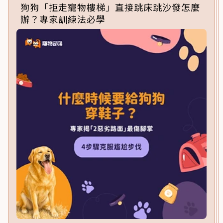
狗狗「拒走寵物樓梯」直接跳床跳沙發怎麼
辦？專家訓練法必學