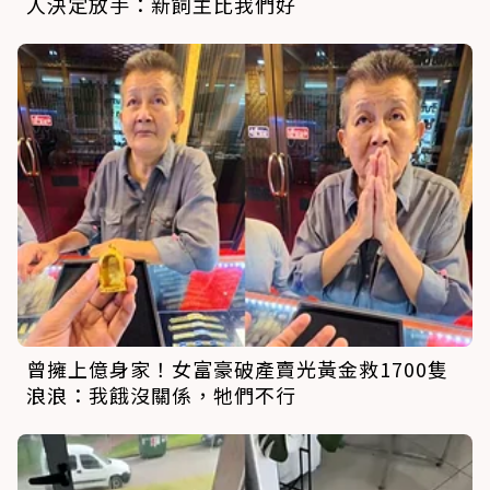
人決定放手：新飼主比我們好
曾擁上億身家！女富豪破產賣光黃金救1700隻
浪浪：我餓沒關係，牠們不行