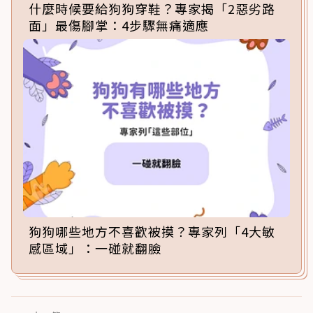
什麼時候要給狗狗穿鞋？專家揭「2惡劣路
面」最傷腳掌：4步驟無痛適應
狗狗哪些地方不喜歡被摸？專家列「4大敏
感區域」：一碰就翻臉