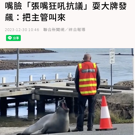
嘴臉「張嘴狂吼抗議」耍大牌發
飆：把主管叫來
2023-12-30 10:46
聯合新聞網／綜合報導