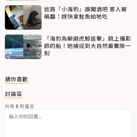
迷路「小海豹」誤闖酒吧 客人被
萌翻：趕快拿鮭魚給牠吃
「海豹為躲避虎鯨追擊」跳上攝影
師的船！她捕捉到大自然最驚險一
刻
猜你喜歡
討論區
共有
0
則留言