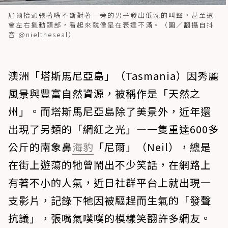
尼爾抬頭張著嘴不斷對著一旁的男子發出低沈的叫聲，甚至還
會左右擺動頭部，看起來就像是在表達不滿。（圖／翻攝自抖
音 @nieltheseal）
澳洲「塔斯馬尼亞島」（Tasmania）因秀麗
風景與豐富自然資源，被稱作是「天然之
州」。而塔斯馬尼亞島除了美景外，近年還
出現了另類的「網紅之光」—一隻重達600多
公斤的南象鼻
海豹
「尼爾」（Neil），總是
在街上遊蕩的牠曾鬧出不少笑話，在網路上
有著不小的人氣，近日社群平台上就出現一
支影片，記錄下牠因被驅趕而生氣的「發聲
抗議」，張嘴氣噗噗的模樣笑翻許多網友。