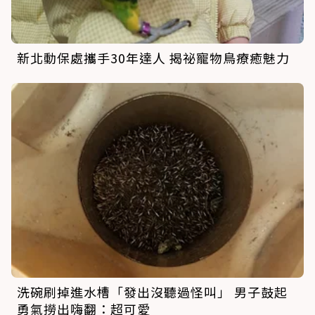
新北動保處攜手30年達人 揭祕寵物鳥療癒魅力
洗碗刷掉進水槽「發出沒聽過怪叫」 男子鼓起
勇氣撈出嗨翻：超可愛