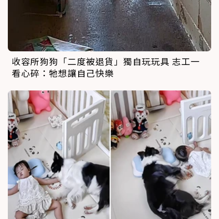
收容所狗狗「二度被退貨」獨自玩玩具 志工一
看心碎：牠想讓自己快樂