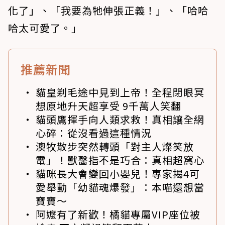
化了」、「我要為牠伸張正義！」、「哈哈
哈太可愛了。」
推薦新聞
貓皇剃毛途中見到上帝！全程閉眼冥
想原地升天超享受 9千萬人笑翻
貓頭鷹揮手向人類求救！真相讓全網
心碎：從沒看過這種情況
澳牧散步突然轉頭「對主人燦笑放
電」！獸醫指不是巧合：真相超窩心
貓咪長大會變回小嬰兒！專家揭4可
愛舉動「幼貓魂爆發」：本喵還想當
寶寶～
阿嬤有了新歡！橘貓專屬VIP座位被