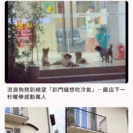
流浪狗熱到絕望「趴門縫想吹冷氣」…飯店下一
秒暖舉感動萬人