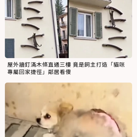
屋外牆釘滿木條直通三樓 竟是飼主打造「貓咪
專屬回家捷徑」鄰居看傻