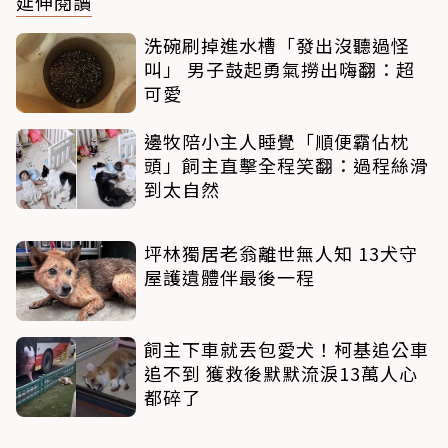
延伸閱讀
洗碗刷掉進水槽「發出沒聽過怪
叫」 男子鼓起勇氣撈出嗨翻：超
可愛
邊牧陪小主人睡覺「順便霸佔枕
頭」飼主直擊全程笑翻：過程絲滑
到太自然
坪林獨居老翁離世無人知 13犬守
屋護遺體伴最後一程
飼主下車就丟包愛犬！柯基追公車
追不到 獲救後默默流淚13萬人心
都碎了