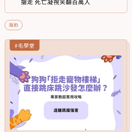
搶走 死亡凝視笑翻百萬人
海豹
#毛學堂