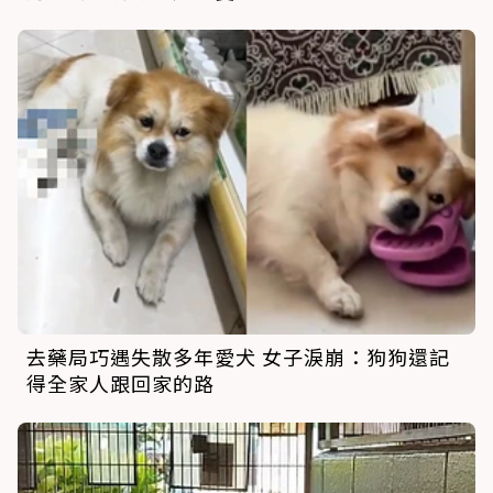
去藥局巧遇失散多年愛犬 女子淚崩：狗狗還記
得全家人跟回家的路