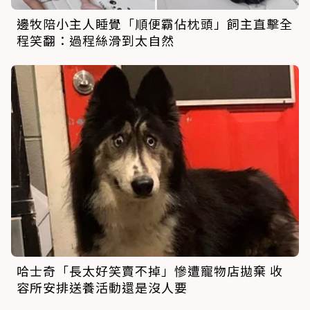
邊牧陪小主人睡覺「順便霸佔枕頭」飼主直擊全
程笑翻：過程絲滑到太自然
哈士奇「長太好笑賣不掉」慘遭寵物店拋棄 收
容所安排送養活動還是沒人要