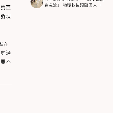
進急流」 牠獲救後跟隨恩人不
一隻巨
停搖尾致謝
虎發現
獸在
老虎過
「要不