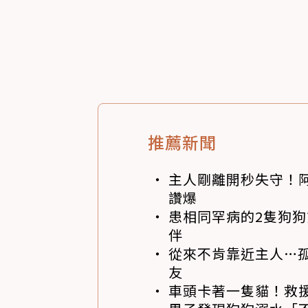
推薦新聞
主人剛離開秒失守！阿
讚爆
患相同罕病的2隻狗
伴
從來不肯靠近主人…
友
車頭卡著一隻貓！救