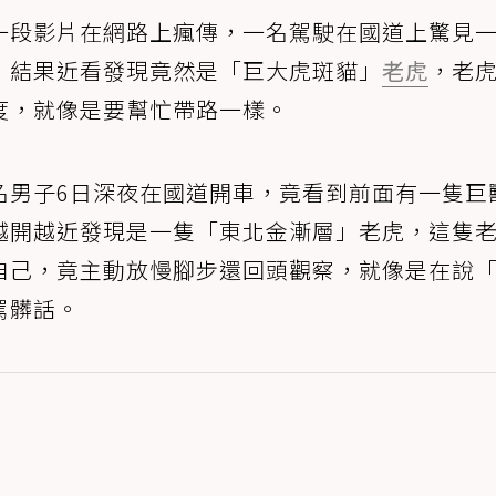
一段影片在網路上瘋傳，一名駕駛在國道上驚見
，結果近看發現竟然是「巨大虎斑貓」
老虎
，老
度，就像是要幫忙帶路一樣。
名男子6日深夜在國道開車，竟看到前面有一隻巨
越開越近發現是一隻「東北金漸層」老虎，這隻
自己，竟主動放慢腳步還回頭觀察，就像是在說
罵髒話。