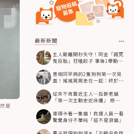
最新新聞
主人剛離開秒失守！阿金「餓死
鬼投胎」狂嗑餃子 事後1舉動反
被讚爆
患相同罕病的2隻狗狗第一次見
面！搖搖晃晃走在一起：終於找
到同伴
從來不肯靠近主人…孤僻老貓
「第一次主動走近床邊」 原因
然是
暖哭網友
車頭卡著一隻貓！救援人員一看
驚覺身分不單純「這不是浪貓」
男子發現狗狗溺水「不顧安危跳