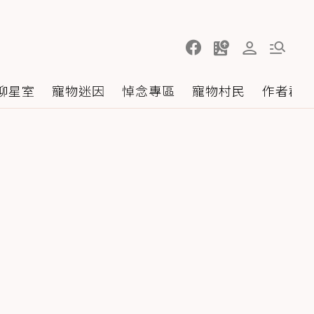
聊星室
寵物迷因
悼念專區
寵物村民
作者群