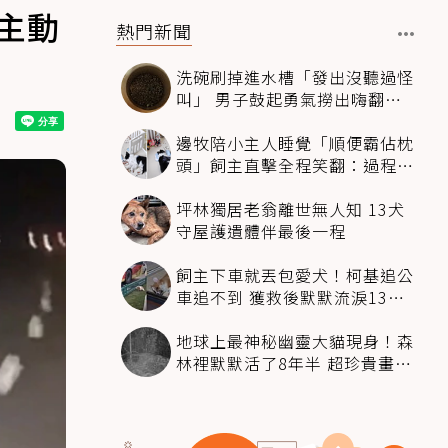
主動
熱門新聞
洗碗刷掉進水槽「發出沒聽過怪
叫」 男子鼓起勇氣撈出嗨翻：
超可愛
邊牧陪小主人睡覺「順便霸佔枕
頭」飼主直擊全程笑翻：過程絲
滑到太自然
坪林獨居老翁離世無人知 13犬
守屋護遺體伴最後一程
飼主下車就丟包愛犬！柯基追公
車追不到 獲救後默默流淚13萬
人心都碎了
地球上最神秘幽靈大貓現身！森
林裡默默活了8年半 超珍貴畫面
科學家嗨翻