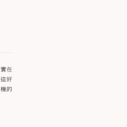
景實在
，這好
重機的