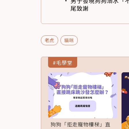
男子發現狗狗溺水「
尾致謝
老虎
貓咪
#毛學堂
狗狗「拒走寵物樓梯」直