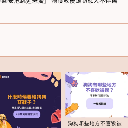
不顧安危跳進急流」 牠獲救後跟隨恩人不停搖
狗狗哪些地方不喜歡被