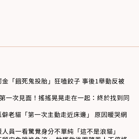
金「餓死鬼投胎」狂嗑餃子 事後1舉動反被
狗第一次見面！搖搖晃晃走在一起：終於找到同
孤僻老貓「第一次主動走近床邊」 原因暖哭網
援人員一看驚覺身分不單純「這不是浪貓」