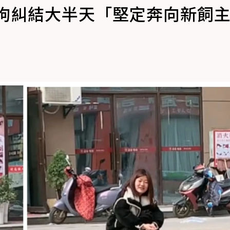
狗狗糾結大半天「堅定奔向新飼