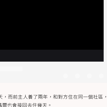
0天，而前主人養了兩年，和對方住在同一個社區
偶爾也會接回去住幾天。