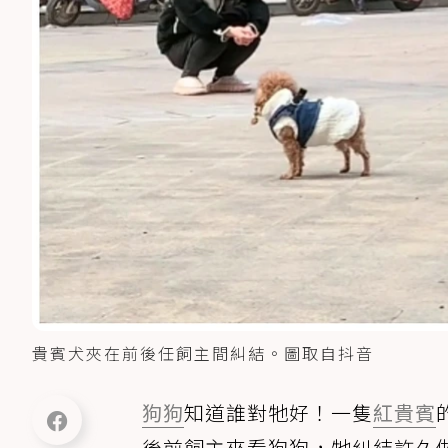
貴賓犬夾在前後任飼主間糾結。圖取自抖音
狗狗
知道誰對牠好！一隻
紅貴賓
後前飼主來看狗狗，牠糾結許久