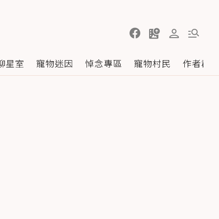
聊星室
寵物迷因
悼念專區
寵物村民
作者群