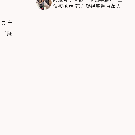
位被搶走 死亡凝視笑翻百萬人
豆豆自
女子願