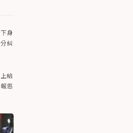
蹲下身
十分糾
馬上給
來報恩