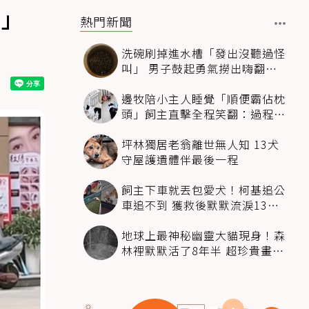
主」
熱門新聞
洗碗刷掉進水槽「發出沒聽過怪
叫」 男子鼓起勇氣撈出嗨翻：
超可愛
邊牧陪小主人睡覺「順便霸佔枕
頭」飼主直擊全程笑翻：過程絲
滑到太自然
坪林獨居老翁離世無人知 13犬
守屋護遺體伴最後一程
飼主下車就丟包愛犬！柯基追公
車追不到 獲救後默默流淚13萬
人心都碎了
地球上最神秘幽靈大貓現身！森
林裡默默活了8年半 超珍貴畫面
科學家嗨翻