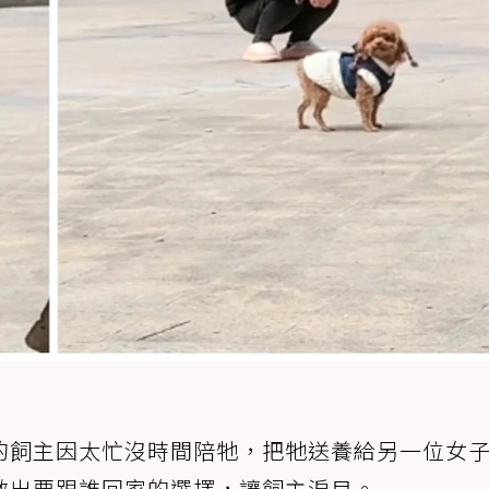
的飼主因太忙沒時間陪牠，把牠送養給另一位女
做出要跟誰回家的選擇，讓飼主淚目。