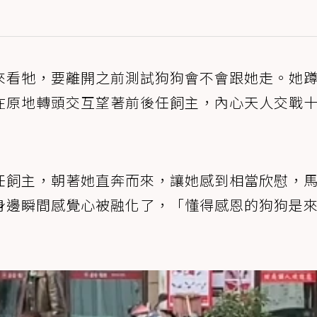
來看牠，要離開之前測試狗狗會不會跟她走。她
在原地轉頭交互望著前後任飼主，內心天人交戰
任飼主，朝著她直奔而來，讓她感到相當欣慰，
身邊瞬間感覺心被融化了，「懂得感恩的狗狗是