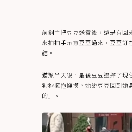
前飼主把豆豆送養後，還是有回
來拍拍手示意豆豆過來，豆豆釘
結。
猶豫半天後，最後豆豆選擇了現
狗狗擁抱撫摸。她說豆豆回到她
的」。