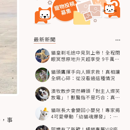
最新新聞
貓皇剃毛途中見到上帝！全程閉
眼冥想原地升天超享受 9千萬人
笑翻
貓頭鷹揮手向人類求救！真相讓
全網心碎：從沒看過這種情況
澳牧散步突然轉頭「對主人燦笑
放電」！獸醫指不是巧合：真相
超窩心
貓咪長大會變回小嬰兒！專家揭
4可愛舉動「幼貓魂爆發」：本
子，事
喵還想當寶寶～
阿嬤有了新歡！橘貓專屬VIP座