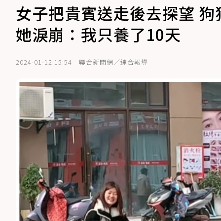
女子把貴賓送走後去探望 
她淚崩：我只養了10天
2024-01-12 15:54
聯合新聞網／綜合報導