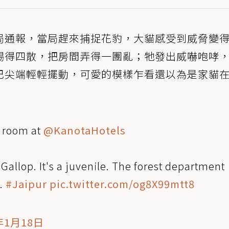
局通報，當局趕來捕捉花豹，大貓感受到威脅變
踢得四散，把房間弄得一團亂；牠發出威嚇咆哮
巴尖端輕輕擺動，可愛的模樣乍看還以為是家貓
s room at
@KanotaHotels
Gallop. It's a juvenile. The forest department
w.
#Jaipur
pic.twitter.com/og8X99mtt8
年1月18日