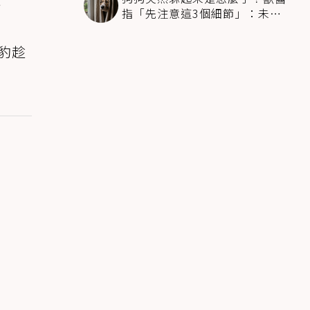
指「先注意這3個細節」：未必
是害怕
花豹趁