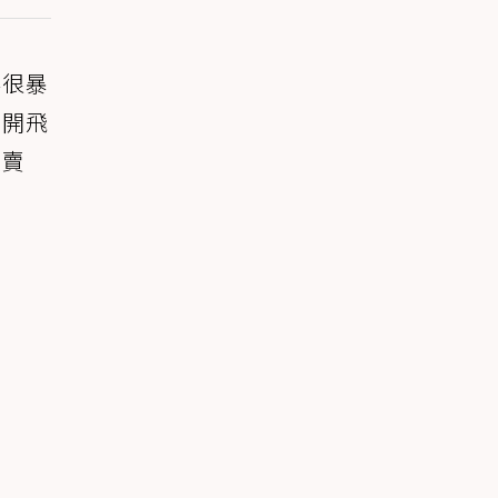
得很暴
，開飛
在賣