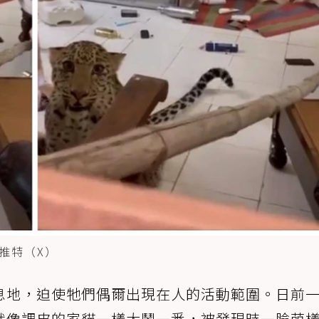
推特（X）
息地，迫使牠們偶爾出現在人的活動範圍。日前
就像調皮的家貓一樣大鬧一番，被發現時一臉萌