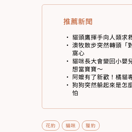
推薦新聞
貓頭鷹揮手向人類求
澳牧散步突然轉頭「
窩心
貓咪長大會變回小嬰
想當寶寶～
阿嬤有了新歡！橘貓專
狗狗突然躲起來是怎
怕
花豹
貓咪
獵豹