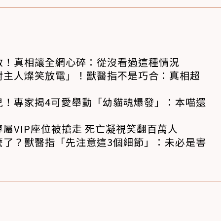
救！真相讓全網心碎：從沒看過這種情況
對主人燦笑放電」！獸醫指不是巧合：真相超
兒！專家揭4可愛舉動「幼貓魂爆發」：本喵還
屬VIP座位被搶走 死亡凝視笑翻百萬人
麼了？獸醫指「先注意這3個細節」：未必是害