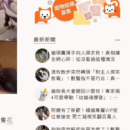
最新新聞
貓頭鷹揮手向人類求救！真相讓
全網心碎：從沒看過這種情況
澳牧散步突然轉頭「對主人燦笑
放電」！獸醫指不是巧合：真相
超窩心
貓咪長大會變回小嬰兒！專家揭
4可愛舉動「幼貓魂爆發」：本
喵還想當寶寶～
阿嬤有了新歡！橘貓專屬VIP座
位被搶走 死亡凝視笑翻百萬人
一隻
花
狗狗突然躲起來是怎麼了？獸醫
樣