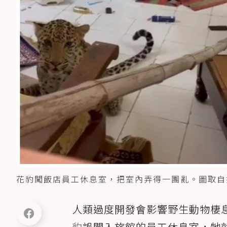
花豹闖飯店員工休息室，把室內弄得一團亂。圖取自
人類過度開發會影響野生動物棲
豹
誤闖入旅館的員工休息室，牠