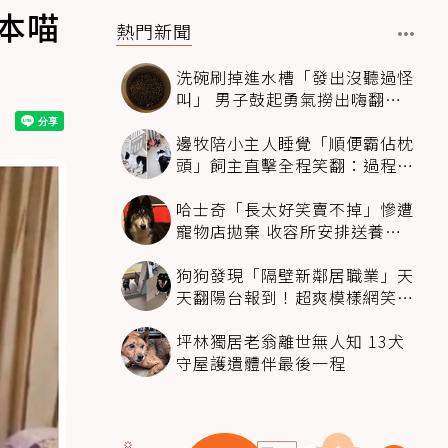
本喵
熱門新聞
洗碗刷掉進水槽「發出沒聽過怪
叫」 男子鼓起勇氣撈出嗨翻：
超可愛
邊牧陪小主人睡覺「順便霸佔枕
頭」飼主直擊全程笑翻：過程絲
滑到太自然
哈士奇「長太好笑賣不掉」慘遭
寵物店拋棄 收容所安排送養活
動還是沒人要
狗狗發現「隔壁新鄰居職業」天
天翻陽台報到！超爽模樣網笑
翻：進到遊樂園
坪林獨居老翁離世無人知 13犬
守屋護遺體伴最後一程