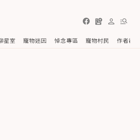
聊星室
寵物迷因
悼念專區
寵物村民
作者群