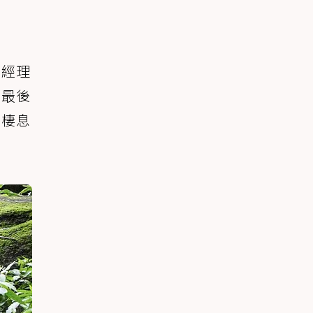
店經理
，最後
豹棲息