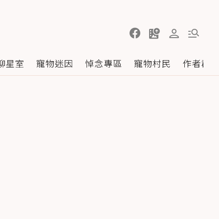
聊星室
寵物迷因
悼念專區
寵物村民
作者群