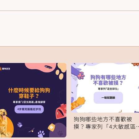
狗狗哪些地方不喜歡被
摸？專家列「4大敏感區
域」：一碰就翻臉