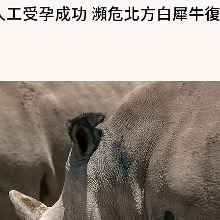
人工受孕成功 瀕危北方白犀牛