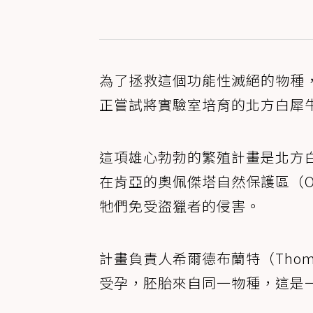
為了拯救這個功能性滅絕的物種，科
正嘗試將實驗室培育的北方白犀
這項雄心勃勃的繁殖計畫是北方
在肯亞的奧佩傑塔自然保護區（Ol Pe
牠們免受盜獵者的侵害。
計畫負責人希爾德布蘭特（Thoma
受孕，胚胎來自同一物種，這是