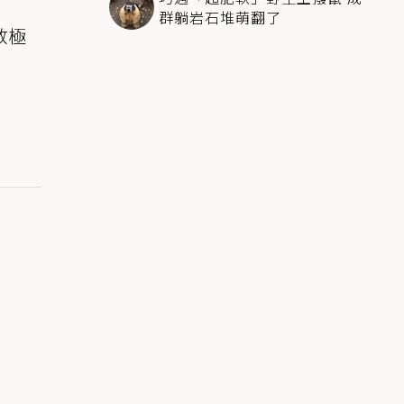
群躺岩石堆萌翻了
救極