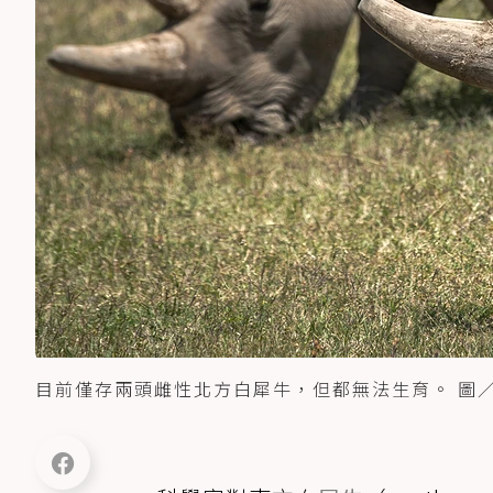
目前僅存兩頭雌性北方白犀牛，但都無法生育。 圖