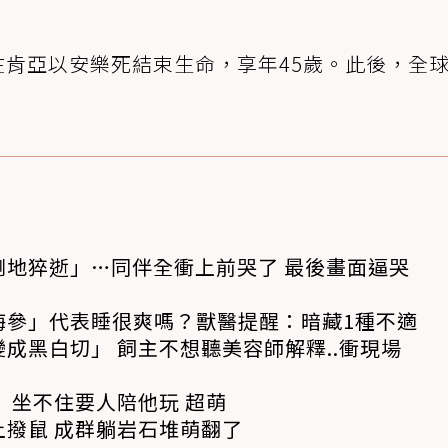
年在肯亞以安樂死結束生命，享年45歲。此後，全
倒地猝逝」…同伴全衝上前哭了 最後畫面逼哭
海參」代表睡很爽嗎？獸醫提醒：暗藏1種不適
成黑白切」 飼主不想聽美容師解釋..衝現場
 坐不住要人陪他玩 超萌
撥鼠 成群躺岩石堆萌翻了