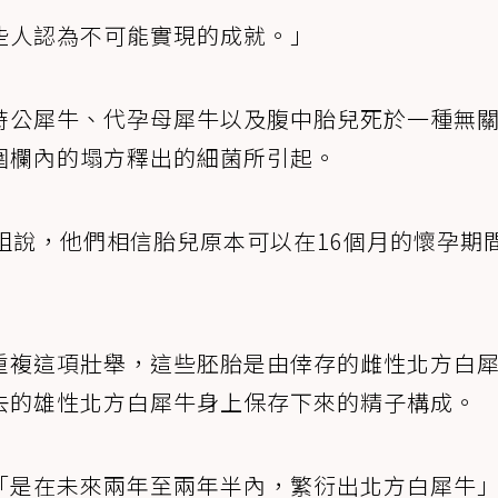
些人認為不可能實現的成就。」
時公犀牛、代孕母犀牛以及腹中胎兒死於一種無
圍欄內的塌方釋出的細菌所引起。
組說，他們相信胎兒原本可以在16個月的懷孕期
重複這項壯舉，這些胚胎是由倖存的雌性北方白
去的雄性北方白犀牛身上保存下來的精子構成。
「是在未來兩年至兩年半內，繁衍出北方白犀牛