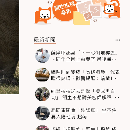
最新新聞
薩摩耶起身「下一秒倒地猝逝」
…同伴全衝上前哭了 最後畫面
逼哭萬人
貓咪睡到變成「長條海參」代表
睡很爽嗎？獸醫提醒：暗藏1種
不適
純黑拉拉送去洗澡「變成黑白
切」 飼主不想聽美容師解釋..衝
現場秒道歉
貓同事開會「裝認真」 坐不住
要人陪他玩 超萌
巧遇「超肥軟」野生土撥鼠 成