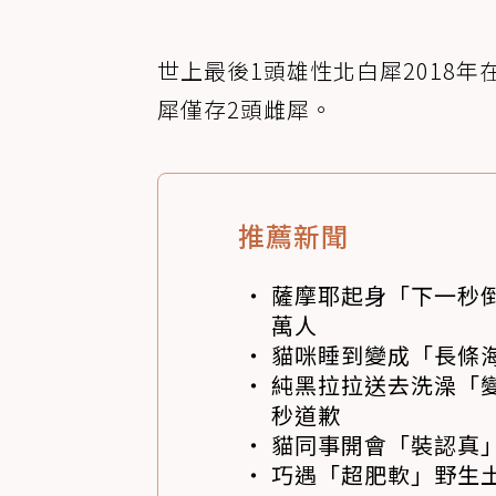
世上最後1頭雄性北白犀2018
犀僅存2頭雌犀。
推薦新聞
薩摩耶起身「下一秒
萬人
貓咪睡到變成「長條
純黑拉拉送去洗澡「變
秒道歉
貓同事開會「裝認真」
巧遇「超肥軟」野生土