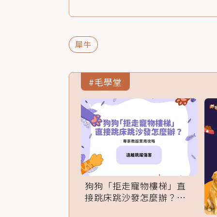
犀牛
#毛學堂
狗狗「拒走寵物樓梯」直
接跳床跳沙發怎麼辦？專
家訓練法必學