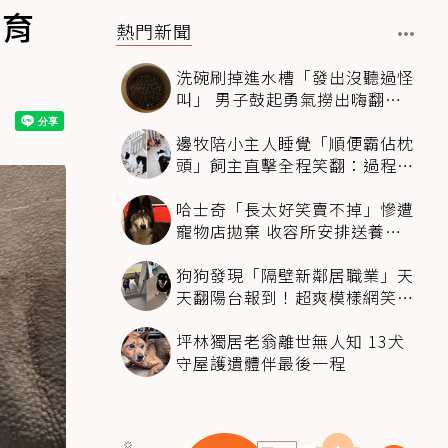
復育
熱門新聞
洗碗刷掉進水槽「發出沒聽過怪
叫」 男子鼓起勇氣撈出嗨翻：
超可愛
邊牧陪小主人睡覺「順便霸佔枕
頭」飼主直擊全程笑翻：過程絲
滑到太自然
哈士奇「長太好笑賣不掉」慘遭
寵物店拋棄 收容所安排送養活
動還是沒人要
狗狗發現「隔壁新鄰居職業」天
天翻陽台報到！超爽模樣網笑
翻：進到遊樂園
坪林獨居老翁離世無人知 13犬
守屋護遺體伴最後一程