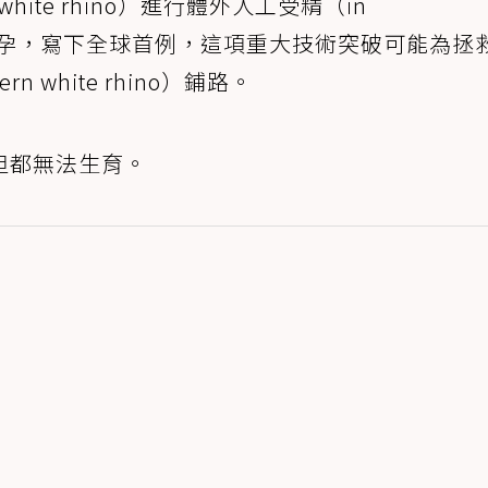
n white rhino）進行體外人工受精（in
 IVF）並成功懷孕，寫下全球首例，這項重大技術突破可能為拯
 white rhino）鋪路。
但都無法生育。