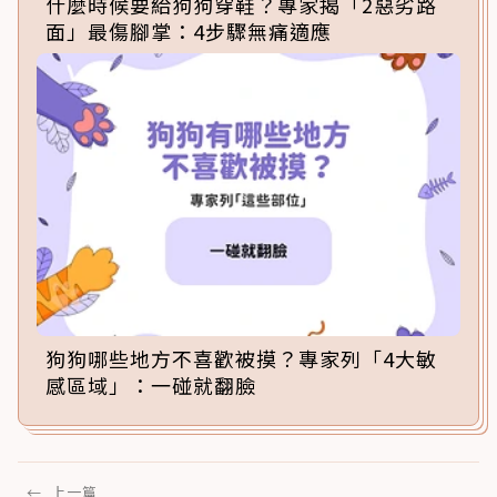
什麼時候要給狗狗穿鞋？專家揭「2惡劣路
面」最傷腳掌：4步驟無痛適應
狗狗哪些地方不喜歡被摸？專家列「4大敏
感區域」：一碰就翻臉
←
上一篇