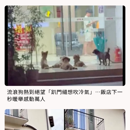
流浪狗熱到絕望「趴門縫想吹冷氣」…飯店下一
秒暖舉感動萬人