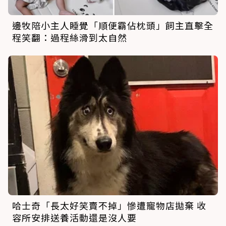
邊牧陪小主人睡覺「順便霸佔枕頭」飼主直擊全
程笑翻：過程絲滑到太自然
哈士奇「長太好笑賣不掉」慘遭寵物店拋棄 收
容所安排送養活動還是沒人要