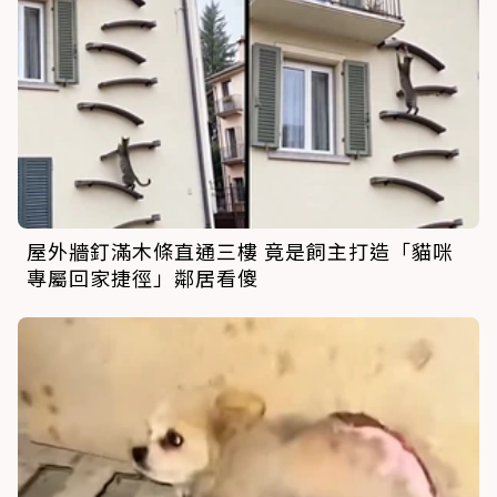
屋外牆釘滿木條直通三樓 竟是飼主打造「貓咪
專屬回家捷徑」鄰居看傻