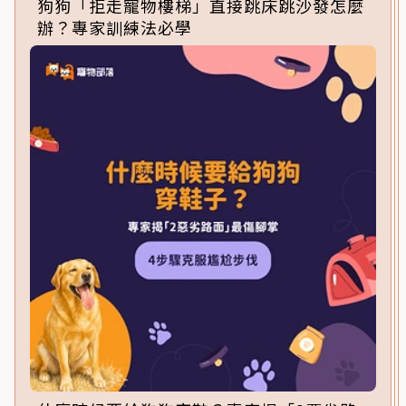
狗狗「拒走寵物樓梯」直接跳床跳沙發怎麼
辦？專家訓練法必學