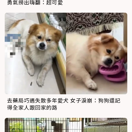
勇氣撈出嗨翻：超可愛
去藥局巧遇失散多年愛犬 女子淚崩：狗狗還記
得全家人跟回家的路