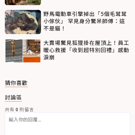
野馬電動車引擎掉出「5個毛茸茸
小傢伙」 罕見身分驚呆師傅：這
不是貓！
大賣場驚見狐狸掛在屋頂上！員工
暖心救援「收到超特別回禮」感動
淚崩
猜你喜歡
討論區
共有
0
則留言