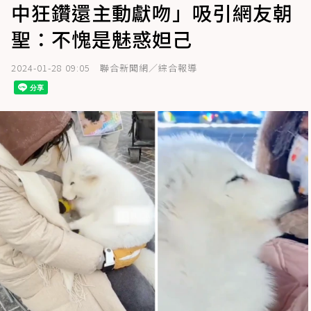
中狂鑽還主動獻吻」吸引網友朝
聖：不愧是魅惑妲己
2024-01-28 09:05
聯合新聞網／綜合報導