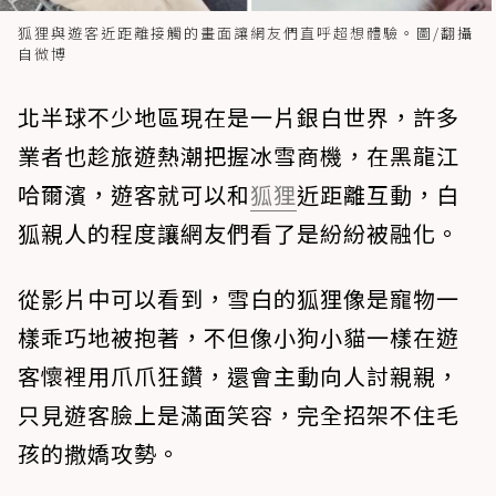
狐狸與遊客近距離接觸的畫面讓網友們直呼超想體驗。圖/翻攝
自微博
北半球不少地區現在是一片銀白世界，許多
業者也趁旅遊熱潮把握冰雪商機，在黑龍江
哈爾濱，遊客就可以和
狐狸
近距離互動，白
狐親人的程度讓網友們看了是紛紛被融化。
從影片中可以看到，雪白的狐狸像是寵物一
樣乖巧地被抱著，不但像小狗小貓一樣在遊
客懷裡用爪爪狂鑽，還會主動向人討親親，
只見遊客臉上是滿面笑容，完全招架不住毛
孩的撒嬌攻勢。