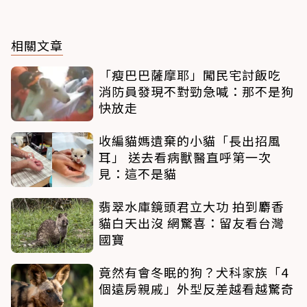
相關文章
「瘦巴巴薩摩耶」闖民宅討飯吃
消防員發現不對勁急喊：那不是狗
快放走
收編貓媽遺棄的小貓「長出招風
耳」 送去看病獸醫直呼第一次
見：這不是貓
翡翠水庫鏡頭君立大功 拍到麝香
貓白天出沒 網驚喜：留友看台灣
國寶
竟然有會冬眠的狗？犬科家族「4
個遠房親戚」外型反差越看越驚奇