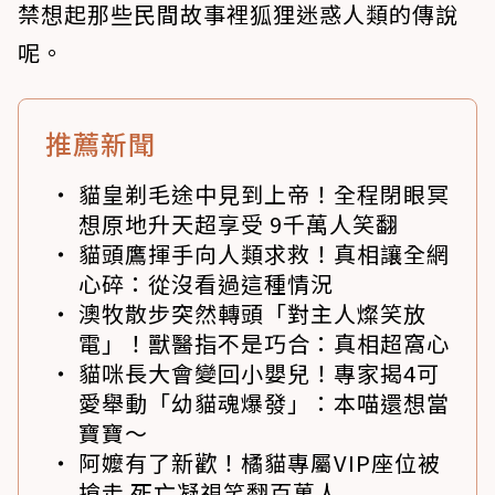
禁想起那些民間故事裡狐狸迷惑人類的傳說
呢。
推薦新聞
貓皇剃毛途中見到上帝！全程閉眼冥
想原地升天超享受 9千萬人笑翻
貓頭鷹揮手向人類求救！真相讓全網
心碎：從沒看過這種情況
澳牧散步突然轉頭「對主人燦笑放
電」！獸醫指不是巧合：真相超窩心
貓咪長大會變回小嬰兒！專家揭4可
愛舉動「幼貓魂爆發」：本喵還想當
寶寶～
阿嬤有了新歡！橘貓專屬VIP座位被
搶走 死亡凝視笑翻百萬人