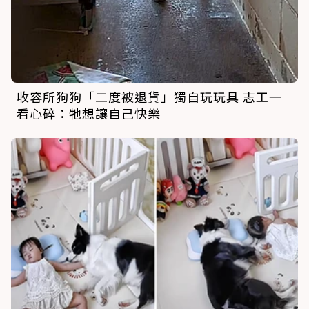
收容所狗狗「二度被退貨」獨自玩玩具 志工一
看心碎：牠想讓自己快樂