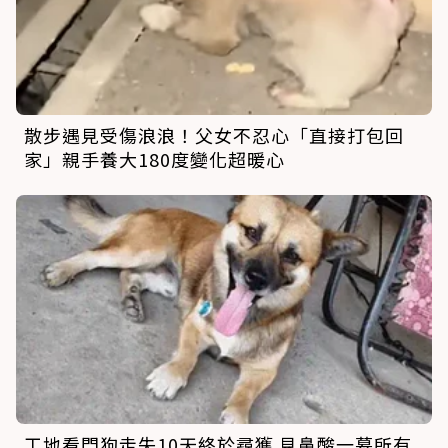
散步遇見受傷浪浪！父女不忍心「直接打包回
家」親手養大180度變化超暖心
工地看門狗走失10天終於尋獲 見鼻酸一幕所有