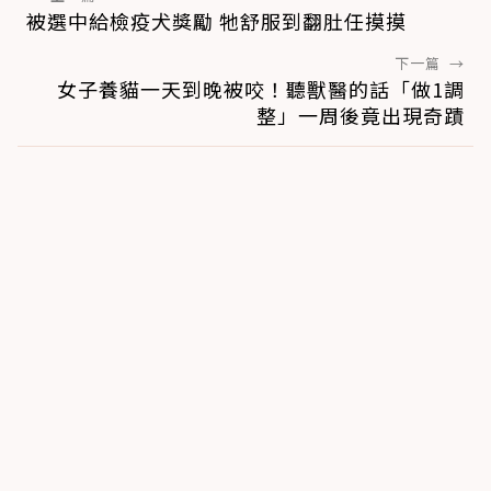
被選中給檢疫犬獎勵 牠舒服到翻肚任摸摸
下一篇
→
女子養貓一天到晚被咬！聽獸醫的話「做1調
整」一周後竟出現奇蹟