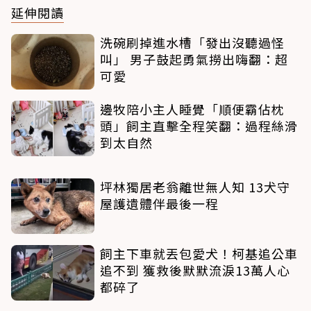
延伸閱讀
洗碗刷掉進水槽「發出沒聽過怪
叫」 男子鼓起勇氣撈出嗨翻：超
可愛
邊牧陪小主人睡覺「順便霸佔枕
頭」飼主直擊全程笑翻：過程絲滑
到太自然
坪林獨居老翁離世無人知 13犬守
屋護遺體伴最後一程
飼主下車就丟包愛犬！柯基追公車
追不到 獲救後默默流淚13萬人心
都碎了