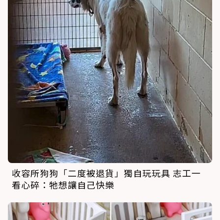
收容所狗狗「二度被退貨」獨自玩玩具 志工一
看心碎：牠想讓自己快樂