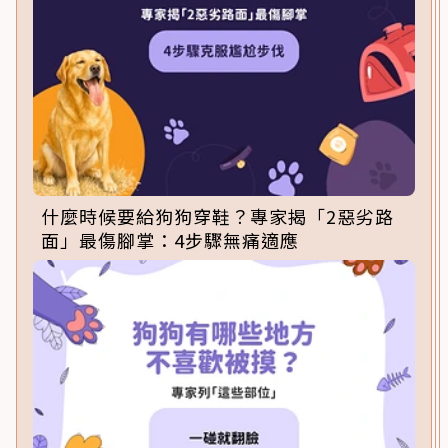
什麼時候要給狗狗穿鞋？專家揭「2惡劣路
面」最傷腳掌：4步驟無痛適應