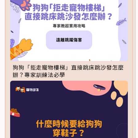
狗狗「拒走寵物樓梯」直接跳床跳沙發怎麼
辦？專家訓練法必學