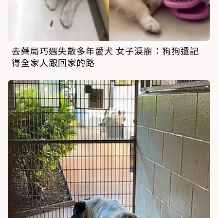
去藥局巧遇失散多年愛犬 女子淚崩：狗狗還記
得全家人跟回家的路