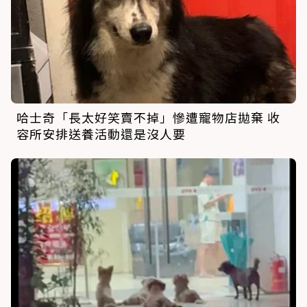
哈士奇「長太好笑賣不掉」慘遭寵物店拋棄 收
容所安排送養活動還是沒人要