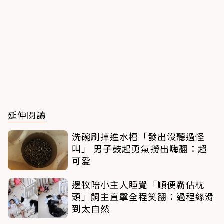
延伸閱讀
洗碗刷掉進水槽「發出沒聽過怪
叫」 男子鼓起勇氣撈出嗨翻：超
可愛
邊牧陪小主人睡覺「順便霸佔枕
頭」飼主直擊全程笑翻：過程絲滑
到太自然