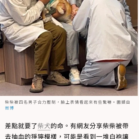
柴柴被四名男子合力壓制，臉上表情看起來有些驚嚇。圖擷自
微博
差點就要了
柴犬
的命。有網友分享柴柴被帶
去抽血的猙獰模樣，可能是看到一堆白袍讓