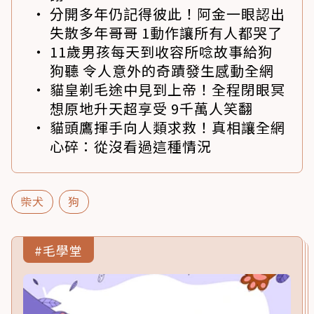
分開多年仍記得彼此！阿金一眼認出
失散多年哥哥 1動作讓所有人都哭了
11歲男孩每天到收容所唸故事給狗
狗聽 令人意外的奇蹟發生感動全網
貓皇剃毛途中見到上帝！全程閉眼冥
想原地升天超享受 9千萬人笑翻
貓頭鷹揮手向人類求救！真相讓全網
心碎：從沒看過這種情況
柴犬
狗
#毛學堂