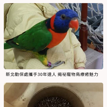
新北動保處攜手30年達人 揭祕寵物鳥療癒魅力