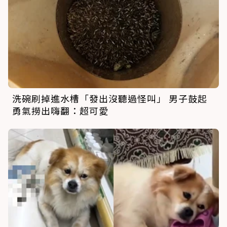
洗碗刷掉進水槽「發出沒聽過怪叫」 男子鼓起
勇氣撈出嗨翻：超可愛