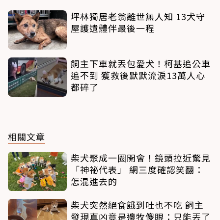
坪林獨居老翁離世無人知 13犬守
屋護遺體伴最後一程
飼主下車就丟包愛犬！柯基追公車
追不到 獲救後默默流淚13萬人心
都碎了
相關文章
柴犬聚成一圈開會！鏡頭拉近驚見
「神祕代表」 網三度確認笑翻：
怎混進去的
柴犬突然絕食餓到吐也不吃 飼主
發現真凶竟是邊牧傻眼：只能丟了