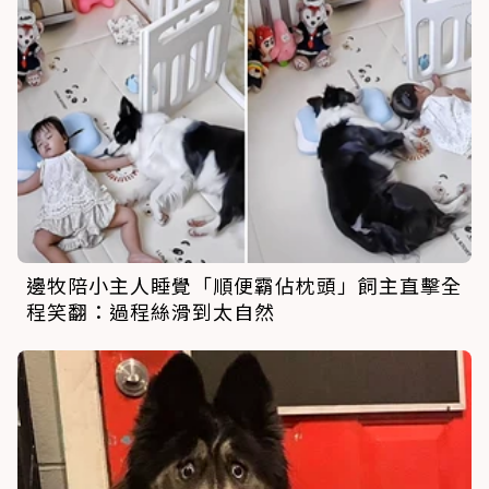
邊牧陪小主人睡覺「順便霸佔枕頭」飼主直擊全
程笑翻：過程絲滑到太自然