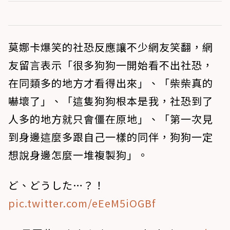
莫娜卡爆笑的社恐反應讓不少網友笑翻，網
友留言表示「很多狗狗一開始看不出社恐，
在同類多的地方才看得出來」、「柴柴真的
嚇壞了」、「這隻狗狗根本是我，社恐到了
人多的地方就只會僵在原地」、「第一次見
到身邊這麼多跟自己一樣的同伴，狗狗一定
想說身邊怎麼一堆複製狗」。
ど、どうした…？！
pic.twitter.com/eEeM5iOGBf