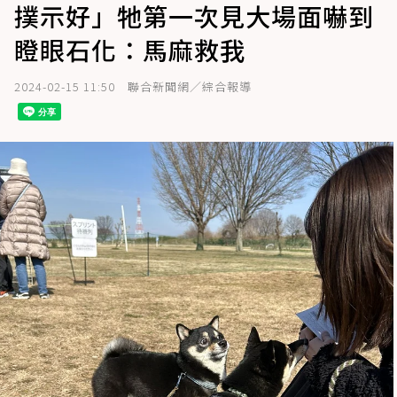
撲示好」牠第一次見大場面嚇到
瞪眼石化：馬麻救我
2024-02-15 11:50
聯合新聞網／綜合報導