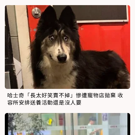
哈士奇「長太好笑賣不掉」慘遭寵物店拋棄 收
容所安排送養活動還是沒人要