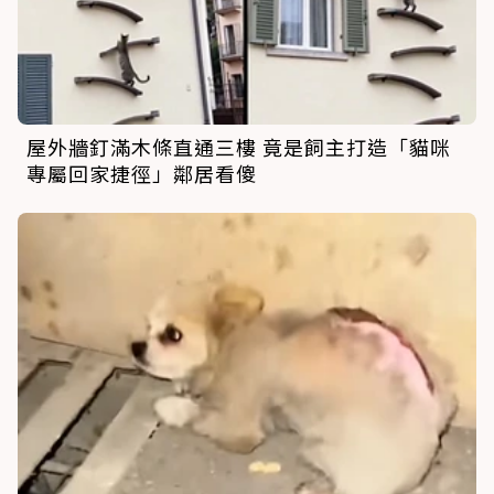
屋外牆釘滿木條直通三樓 竟是飼主打造「貓咪
專屬回家捷徑」鄰居看傻