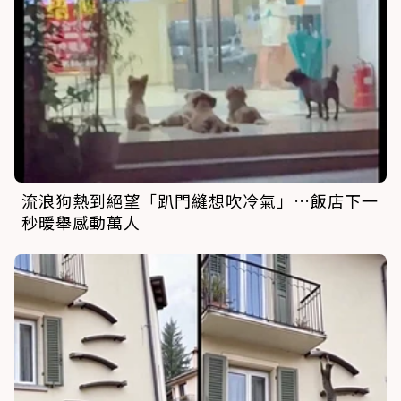
流浪狗熱到絕望「趴門縫想吹冷氣」…飯店下一
秒暖舉感動萬人