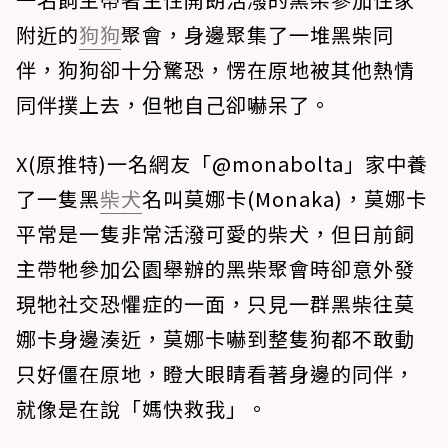
附近的
狗狗
聚會，身邊聚集了一堆黑柴同
伴，狗狗卻十分驚恐，愣在原地被其他熱情
同伴撲上去，但牠自己卻嚇呆了。
X(原推特)一名網友「@monabolta」家中養
了一隻黑
柴犬
名叫莫娜卡(Monaka)，莫娜卡
平常是一隻非常活潑可愛的柴犬，但日前飼
主帶牠參加公園舉辦的黑柴聚會時卻意外發
現牠社交恐懼症的一面，只見一群黑柴往莫
娜卡身邊湊近，莫娜卡嚇到整隻狗都不敢動
只好僵在原地，瞪大眼睛看著身邊的同伴，
就像是在說「媽快救我」。