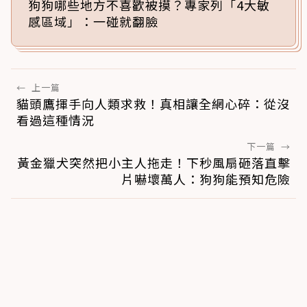
狗狗哪些地方不喜歡被摸？專家列「4大敏
感區域」：一碰就翻臉
←
上一篇
貓頭鷹揮手向人類求救！真相讓全網心碎：從沒
看過這種情況
下一篇
→
黃金獵犬突然把小主人拖走！下秒風扇砸落直擊
片嚇壞萬人：狗狗能預知危險