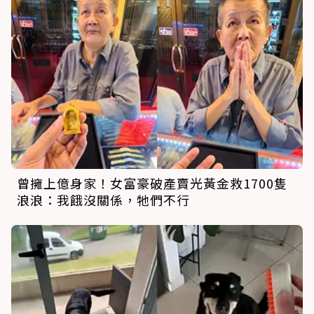
曾擁上億身家！女富豪破產賣光黃金救1700隻
浪浪：我餓沒關係，牠們不行