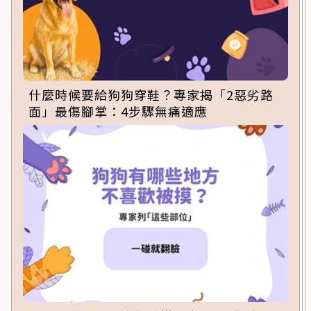
什麼時候要給狗狗穿鞋？專家揭「2惡劣路
面」最傷腳掌：4步驟無痛適應