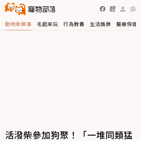
動物新鮮事
毛起來玩
行為教養
生活娛樂
醫療保健
活潑柴參加狗聚！「一堆同類猛