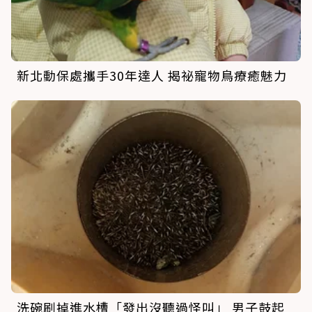
新北動保處攜手30年達人 揭祕寵物鳥療癒魅力
洗碗刷掉進水槽「發出沒聽過怪叫」 男子鼓起