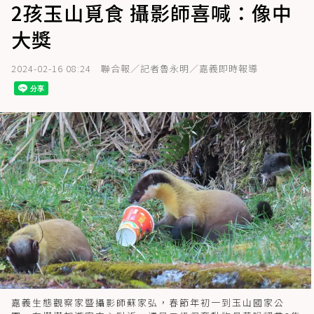
2孩玉山覓食 攝影師喜喊：像中
大獎
2024-02-16 08:24
聯合報／記者魯永明／嘉義即時報導
嘉義生態觀察家暨攝影師蘇家弘，春節年初一到玉山國家公