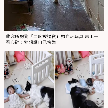
收容所狗狗「二度被退貨」獨自玩玩具 志工一
看心碎：牠想讓自己快樂