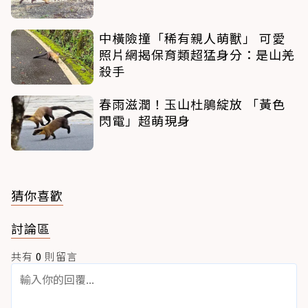
中橫險撞「稀有親人萌獸」 可愛
照片網揭保育類超猛身分：是山羌
殺手
春雨滋潤！玉山杜鵑綻放 「黃色
閃電」超萌現身
猜你喜歡
討論區
共有
0
則留言