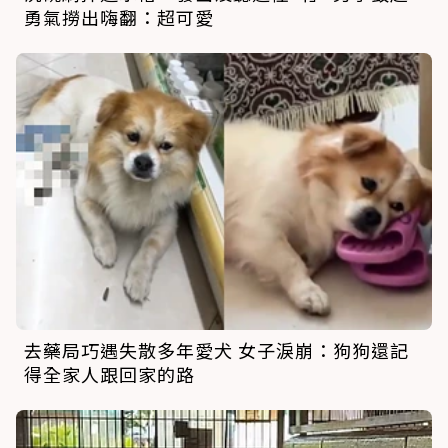
勇氣撈出嗨翻：超可愛
去藥局巧遇失散多年愛犬 女子淚崩：狗狗還記
得全家人跟回家的路