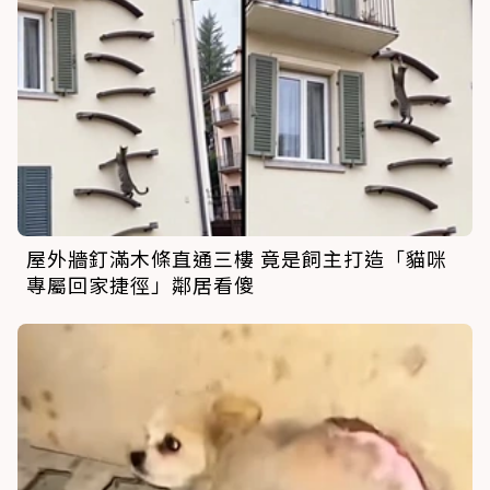
屋外牆釘滿木條直通三樓 竟是飼主打造「貓咪
專屬回家捷徑」鄰居看傻