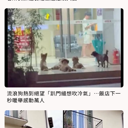
流浪狗熱到絕望「趴門縫想吹冷氣」…飯店下一
秒暖舉感動萬人