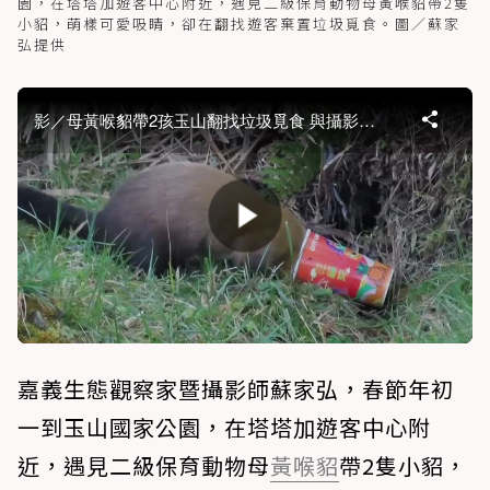
園，在塔塔加遊客中心附近，遇見二級保育動物母黃喉貂帶2隻
小貂，萌樣可愛吸睛，卻在翻找遊客棄置垃圾覓食。圖／蘇家
弘提供
嘉義生態觀察家暨攝影師蘇家弘，春節年初
一到玉山國家公園，在塔塔加遊客中心附
近，遇見二級保育動物母
黃喉貂
帶2隻小貂，