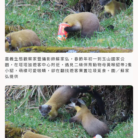
嘉義生態觀察家暨攝影師蘇家弘，春節年初一到玉山國家公
園，在塔塔加遊客中心附近，遇見二級保育動物母黃喉貂帶2隻
小貂，萌樣可愛吸睛，卻在翻找遊客棄置垃圾覓食。圖／蘇家
弘提供