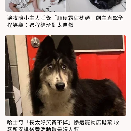
邊牧陪小主人睡覺「順便霸佔枕頭」飼主直擊全
程笑翻：過程絲滑到太自然
哈士奇「長太好笑賣不掉」慘遭寵物店拋棄 收
容所安排送養活動還是沒人要