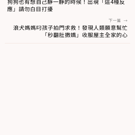
狗狗也有想自己靜一靜的時候！出現「這4種反
應」請勿白目打擾
下一篇
→
浪犬媽媽叼孩子拍門求救！發現人類願意幫忙
「秒翻肚撒嬌」收服屋主全家的心