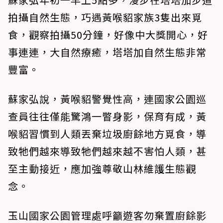
拍攝自然生態，巧遇黃喉貂家族3隻出來覓
食，觀察拍攝50分鐘，好像中大獎開心，好
事連連，大自然療癒，塔塔加自然生態非常
豐富。
蘇家弘說，黃喉貂警覺性高，連國家公園巡
查員往往僅能驚鴻一瞥身影，保育有成，黃
喉貂習慣到人類丟棄垃圾廚餘地方覓食，導
致牠們越來導致牠們越來越不害怕人類，甚
至主動接近，應加強尊敬山林維護生態觀
念。
玉山國家公園管理處呼籲遊客勿棄置廚餘影