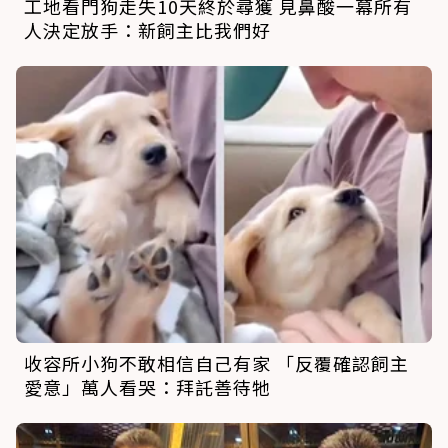
工地看門狗走失10天終於尋獲 見鼻酸一幕所有
人決定放手：新飼主比我們好
收容所小狗不敢相信自己有家 「反覆確認飼主
愛意」萬人看哭：拜託善待牠