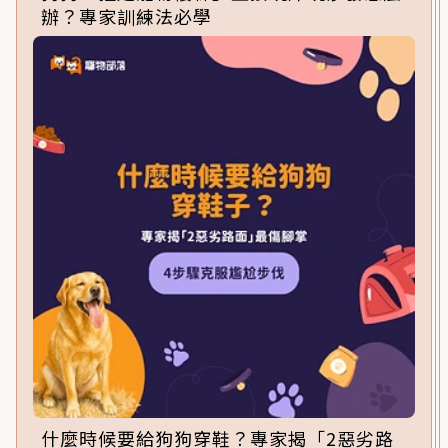
辦？專家訓練法必學
什麼時候要給狗狗穿鞋？專家揭「2惡劣路