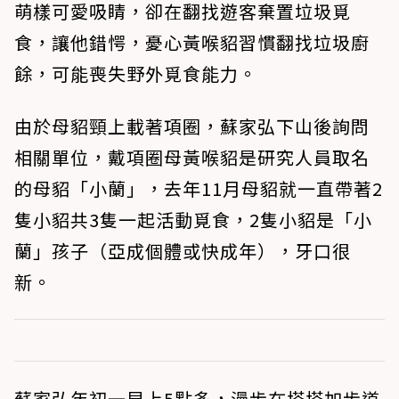
萌樣可愛吸睛，卻在翻找遊客棄置垃圾覓
食，讓他錯愕，憂心黃喉貂習慣翻找垃圾廚
餘，可能喪失野外覓食能力。
由於母貂頸上載著項圈，蘇家弘下山後詢問
相關單位，戴項圈母黃喉貂是研究人員取名
的母貂「小蘭」，去年11月母貂就一直帶著2
隻小貂共3隻一起活動覓食，2隻小貂是「小
蘭」孩子（亞成個體或快成年），牙口很
新。
蘇家弘年初一早上5點多，漫步在塔塔加步道