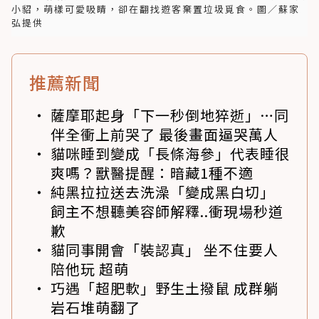
小貂，萌樣可愛吸睛，卻在翻找遊客棄置垃圾覓食。圖／蘇家
弘提供
推薦新聞
薩摩耶起身「下一秒倒地猝逝」…同
伴全衝上前哭了 最後畫面逼哭萬人
貓咪睡到變成「長條海參」代表睡很
爽嗎？獸醫提醒：暗藏1種不適
純黑拉拉送去洗澡「變成黑白切」
飼主不想聽美容師解釋..衝現場秒道
歉
貓同事開會「裝認真」 坐不住要人
陪他玩 超萌
巧遇「超肥軟」野生土撥鼠 成群躺
岩石堆萌翻了