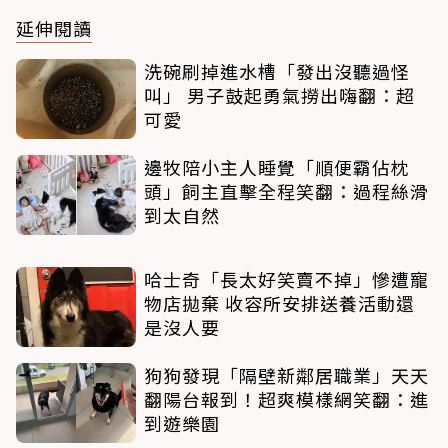
延伸閱讀
洗碗刷掉進水槽「發出沒聽過怪
叫」 男子鼓起勇氣撈出嗨翻：超
可愛
邊牧陪小主人睡覺「順便霸佔枕
頭」飼主直擊全程笑翻：過程絲滑
到太自然
哈士奇「長太好笑賣不掉」慘遭寵
物店拋棄 收容所安排送養活動還
是沒人要
狗狗發現「隔壁新鄰居職業」天天
翻陽台報到！超爽模樣網笑翻：進
到遊樂園