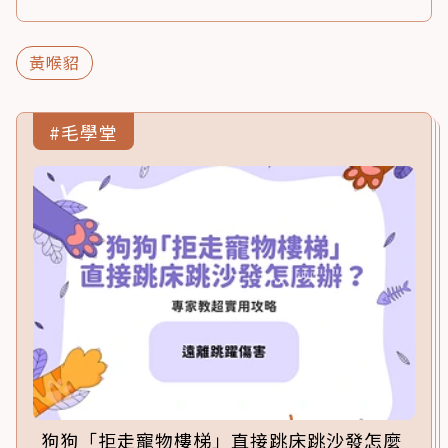
黃喉貂
#毛學堂
狗狗「拒走寵物樓梯」直接跳床跳沙發怎麼