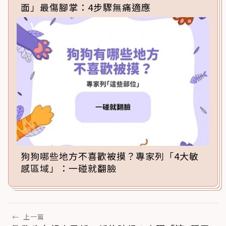
面」最傷腳掌：4步驟無痛適應
狗狗哪些地方不喜歡被摸？專家列「4大敏
感區域」：一碰就翻臉
←
上一篇