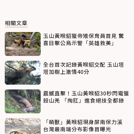
相關文章
玉山黃喉貂獵帝雉保育員首見 驚
喜目擊公鳥示警「英雄救美」
全台首次記錄黃喉貂交配 玉山塔
塔加樹上激情40分
震撼直擊！玉山黃喉貂30秒閃電獵
殺山羌 「掏肛」進食絕技全都錄
「萌獸」黃喉貂現身屏南保力溪
台灣最南端分布影像首曝光