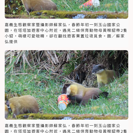
嘉義生態觀察家暨攝影師蘇家弘，春節年初一到玉山國家公
園，在塔塔加遊客中心附近，遇見二級保育動物母黃喉貂帶2隻
小貂，萌樣可愛吸睛，卻在翻找遊客棄置垃圾覓食。圖／蘇家
弘提供
嘉義生態觀察家暨攝影師蘇家弘，春節年初一到玉山國家公
園，在塔塔加遊客中心附近，遇見二級保育動物母黃喉貂帶2隻