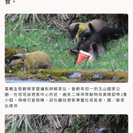
食。
嘉義生態觀察家暨攝影師蘇家弘，春節年初一到玉山國家公
園，在塔塔加遊客中心附近，遇見二級保育動物母黃喉貂帶2隻
小貂，萌樣可愛吸睛，卻在翻找遊客棄置垃圾覓食。圖／蘇家
弘提供