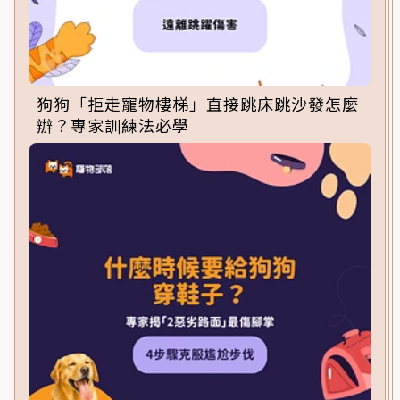
狗狗「拒走寵物樓梯」直接跳床跳沙發怎麼
辦？專家訓練法必學