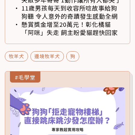
11歲男孩每天到收容所唸故事給狗
狗聽 令人意外的奇蹟發生感動全網
懸賞獎金增至20萬元！彰化橘貓
「阿咪」失走 飼主盼愛貓趕快回家
牧羊犬
邊境牧羊犬
狗
#毛學堂