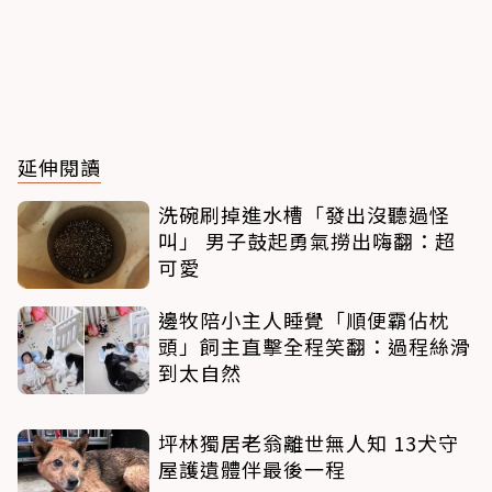
延伸閱讀
洗碗刷掉進水槽「發出沒聽過怪
叫」 男子鼓起勇氣撈出嗨翻：超
可愛
邊牧陪小主人睡覺「順便霸佔枕
頭」飼主直擊全程笑翻：過程絲滑
到太自然
坪林獨居老翁離世無人知 13犬守
屋護遺體伴最後一程