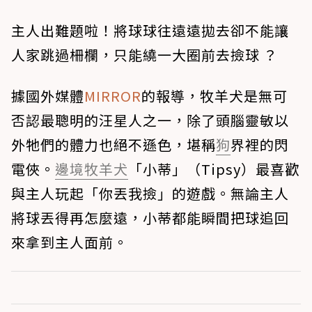
主人出難題啦！將球球往遠遠拋去卻不能讓
人家跳過柵欄，只能繞一大圈前去撿球 ？
據國外媒體
MIRROR
的報導，牧羊犬是無可
否認最聰明的汪星人之一，除了頭腦靈敏以
外牠們的體力也絕不遜色，堪稱
狗
界裡的閃
電俠。
邊境牧羊犬
「小蒂」（Tipsy）最喜歡
與主人玩起「你丟我撿」的遊戲。無論主人
將球丟得再怎麼遠，小蒂都能瞬間把球追回
來拿到主人面前。