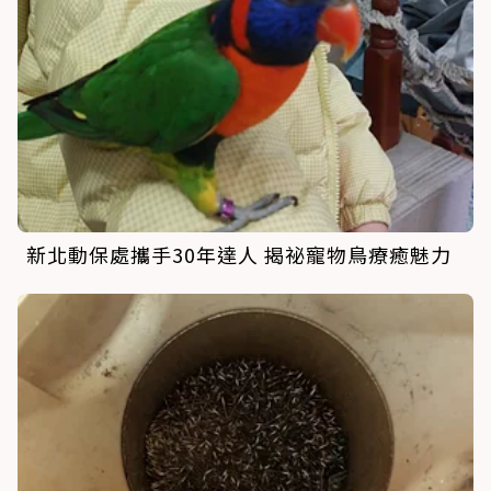
新北動保處攜手30年達人 揭祕寵物鳥療癒魅力