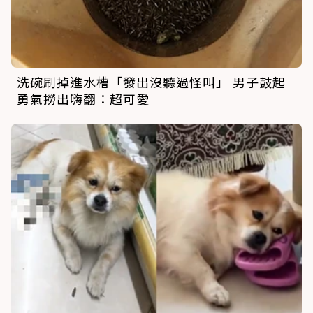
洗碗刷掉進水槽「發出沒聽過怪叫」 男子鼓起
勇氣撈出嗨翻：超可愛