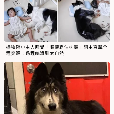
邊牧陪小主人睡覺「順便霸佔枕頭」飼主直擊全
程笑翻：過程絲滑到太自然