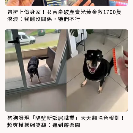
曾擁上億身家！女富豪破產賣光黃金救1700隻
浪浪：我餓沒關係，牠們不行
狗狗發現「隔壁新鄰居職業」天天翻陽台報到！
超爽模樣網笑翻：進到遊樂園