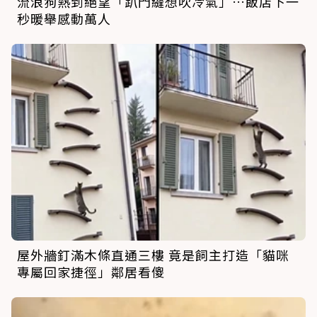
流浪狗熱到絕望「趴門縫想吹冷氣」…飯店下一
秒暖舉感動萬人
屋外牆釘滿木條直通三樓 竟是飼主打造「貓咪
專屬回家捷徑」鄰居看傻