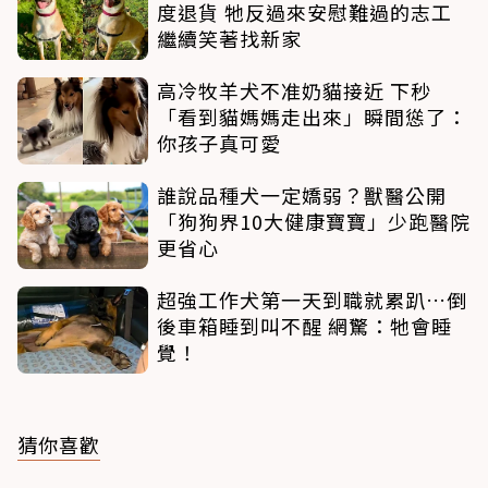
度退貨 牠反過來安慰難過的志工
繼續笑著找新家
高冷牧羊犬不准奶貓接近 下秒
「看到貓媽媽走出來」瞬間慫了：
你孩子真可愛
誰說品種犬一定嬌弱？獸醫公開
「狗狗界10大健康寶寶」少跑醫院
更省心
超強工作犬第一天到職就累趴…倒
後車箱睡到叫不醒 網驚：牠會睡
覺！
猜你喜歡