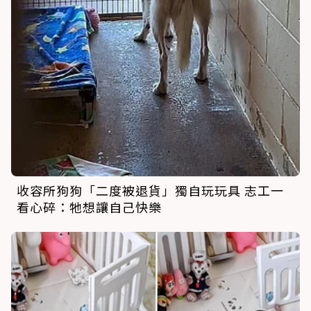
收容所狗狗「二度被退貨」獨自玩玩具 志工一
看心碎：牠想讓自己快樂