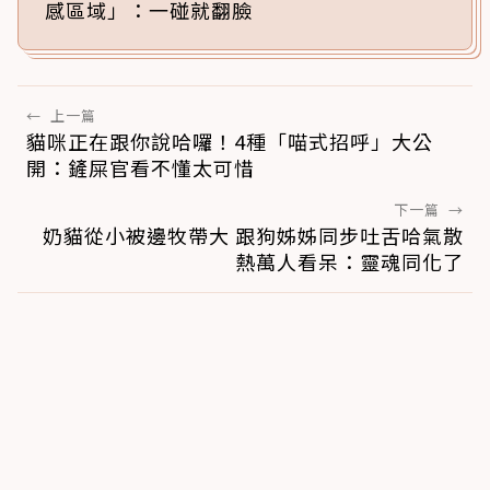
感區域」：一碰就翻臉
←
上一篇
貓咪正在跟你說哈囉！4種「喵式招呼」大公
開：鏟屎官看不懂太可惜
下一篇
→
奶貓從小被邊牧帶大 跟狗姊姊同步吐舌哈氣散
熱萬人看呆：靈魂同化了