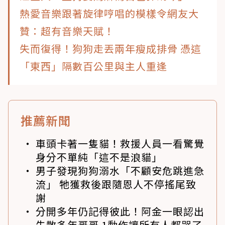
熱愛音樂跟著旋律哼唱的模樣令網友大
贊：超有音樂天賦！
失而復得！狗狗走丟兩年瘦成排骨 憑這
「東西」隔數百公里與主人重逢
推薦新聞
車頭卡著一隻貓！救援人員一看驚覺
身分不單純「這不是浪貓」
男子發現狗狗溺水「不顧安危跳進急
流」 牠獲救後跟隨恩人不停搖尾致
謝
分開多年仍記得彼此！阿金一眼認出
失散多年哥哥 1動作讓所有人都哭了