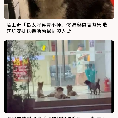
哈士奇「長太好笑賣不掉」慘遭寵物店拋棄 收
容所安排送養活動還是沒人要