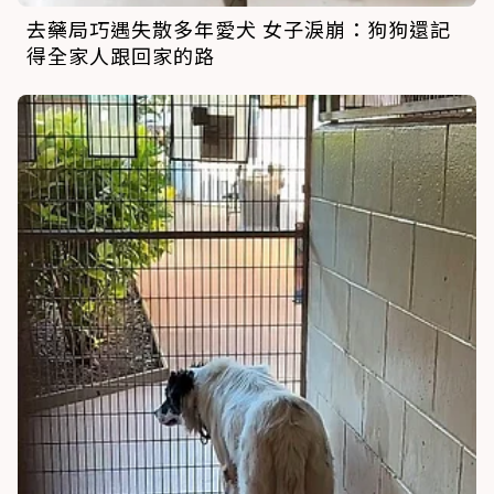
去藥局巧遇失散多年愛犬 女子淚崩：狗狗還記
得全家人跟回家的路