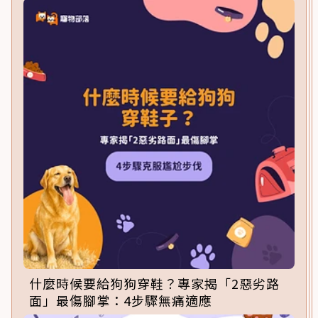
什麼時候要給狗狗穿鞋？專家揭「2惡劣路
面」最傷腳掌：4步驟無痛適應