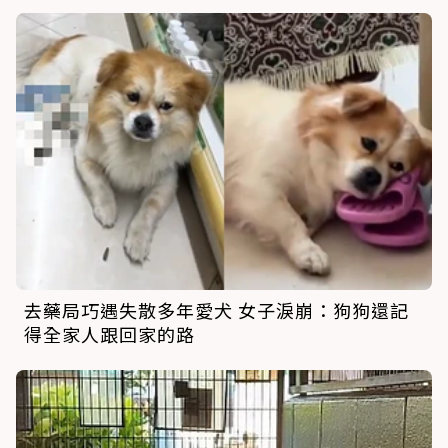
去藥局巧遇失散多年愛犬 女子淚崩：狗狗還記
得全家人跟回家的路