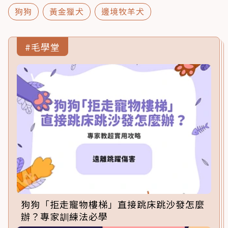
狗狗
黃金獵犬
邊境牧羊犬
#毛學堂
狗狗「拒走寵物樓梯」直接跳床跳沙發怎麼
辦？專家訓練法必學