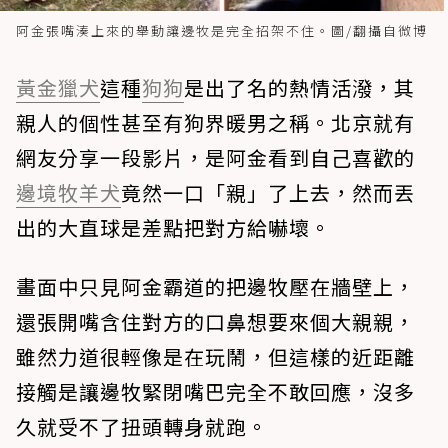
阿金張嘴湊上來的舉動讓邊牧是完全招架不住。圖/翻攝自微博
黃金獵犬
這種
狗狗
是出了名的熱情活潑，其
親人的個性甚至有狗界暖男之稱。北京就有
網友分享一段影片，是阿金看到自己喜歡的
邊境牧羊犬
竟然一口「親」了上去，然而丟
出的大直球是差點把對方給嚇壞。
畫面中只見阿金霸道的把邊牧壓在牆壁上，
還張開嘴含住對方的口鼻想要來個大親親，
雖然力道很輕像是在玩鬧，但這樣的近距離
接觸是讓邊牧緊閉嘴巴完全不敢回應，沒多
久就受不了扭頭轉身就跑。