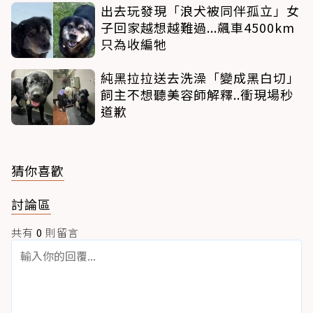
出去玩發現「浪犬被同伴孤立」女
子回家越想越難過...飆車4500km
只為收編牠
純黑拉拉送去洗澡「變成黑白切」
飼主不想聽美容師解釋..衝現場秒
道歉
猜你喜歡
討論區
共有
0
則留言