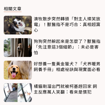
相關文章
澳牧散步突然轉頭「對主人燦笑放
電」！獸醫指不是巧合：真相超窩
心
狗狗突然躲起來是怎麼了？獸醫指
「先注意這3個細節」：未必是害
怕
好想養一隻黃金獵犬？「犬界暖男
飼養手冊」相處祕訣與現實面必看
橘貓剛溜出門就被柯基趕回家 飼
主反應萬人笑翻：看來是慣犯