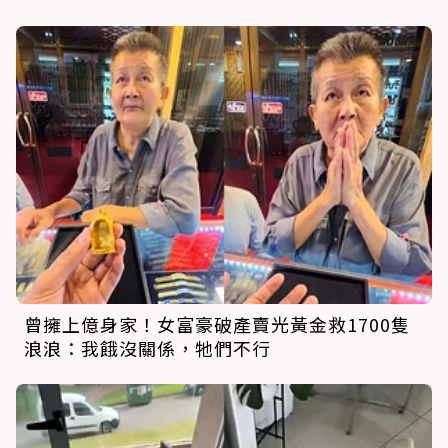
曾擁上億身家！女富豪破產賣光黃金救1700隻
浪浪：我餓沒關係，牠們不行