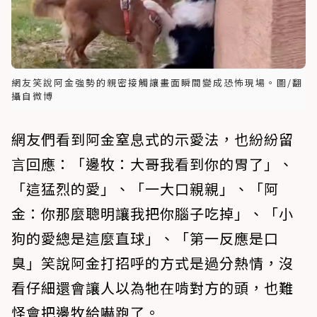
網友笑說阿金強勢的親密接觸讓畫面瞬間變成恐怖現場。圖/翻
攝自微博
網友們看到阿金窒息式的示愛法，也紛紛留
言回應：「邊牧：大哥我看到你的胃了」、
「這猛烈的愛」、「一大口親親」、「阿
金：你那麼聰明讓我把你腦子吃掉」、「小
狗的愛總是這麼直球」、「第一反應是口
臭」笑說阿金打招呼的方式是過分熱情，沒
看仔細還會讓人以為牠在啃對方的頭，也難
怪會把邊牧給嚇跑了。