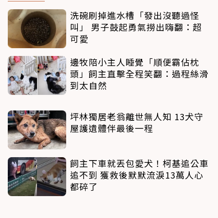
洗碗刷掉進水槽「發出沒聽過怪
叫」 男子鼓起勇氣撈出嗨翻：超
可愛
邊牧陪小主人睡覺「順便霸佔枕
頭」飼主直擊全程笑翻：過程絲滑
到太自然
坪林獨居老翁離世無人知 13犬守
屋護遺體伴最後一程
飼主下車就丟包愛犬！柯基追公車
追不到 獲救後默默流淚13萬人心
都碎了