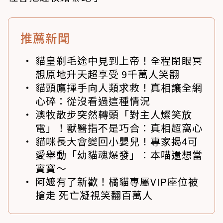
推薦新聞
貓皇剃毛途中見到上帝！全程閉眼冥
想原地升天超享受 9千萬人笑翻
貓頭鷹揮手向人類求救！真相讓全網
心碎：從沒看過這種情況
澳牧散步突然轉頭「對主人燦笑放
電」！獸醫指不是巧合：真相超窩心
貓咪長大會變回小嬰兒！專家揭4可
愛舉動「幼貓魂爆發」：本喵還想當
寶寶～
阿嬤有了新歡！橘貓專屬VIP座位被
搶走 死亡凝視笑翻百萬人