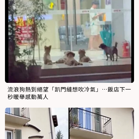
流浪狗熱到絕望「趴門縫想吹冷氣」…飯店下一
秒暖舉感動萬人