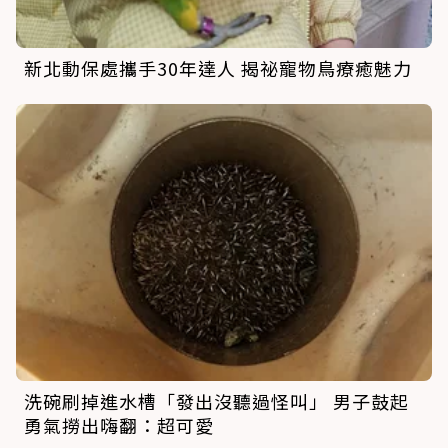
新北動保處攜手30年達人 揭祕寵物鳥療癒魅力
洗碗刷掉進水槽「發出沒聽過怪叫」 男子鼓起
勇氣撈出嗨翻：超可愛