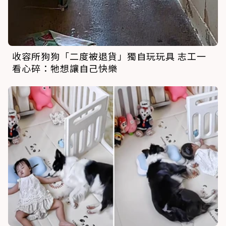
收容所狗狗「二度被退貨」獨自玩玩具 志工一
看心碎：牠想讓自己快樂