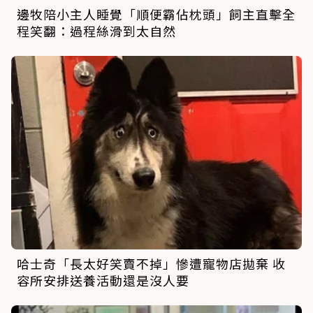
邊牧陪小主人睡覺「順便霸佔枕頭」飼主直擊全
程笑翻：過程絲滑到太自然
哈士奇「長太好笑賣不掉」慘遭寵物店拋棄 收
容所安排送養活動還是沒人要