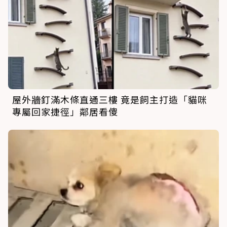
屋外牆釘滿木條直通三樓 竟是飼主打造「貓咪
專屬回家捷徑」鄰居看傻